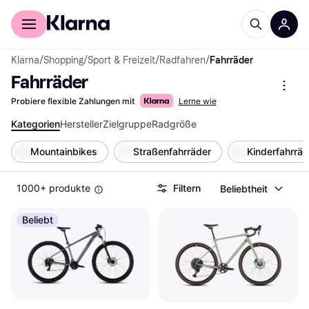
Für Shopper
Für Händler
Klarna
/
Shopping
/
Sport & Freizeit
/
Radfahren
/
Fahrräder
Fahrräder
Probiere flexible Zahlungen mit
Lerne wie
Kategorien
Hersteller
Zielgruppe
Radgröße
Mountainbikes
Straßenfahrräder
Kinderfahrräd
1000+ produkte
Filtern
Beliebtheit
Beliebt