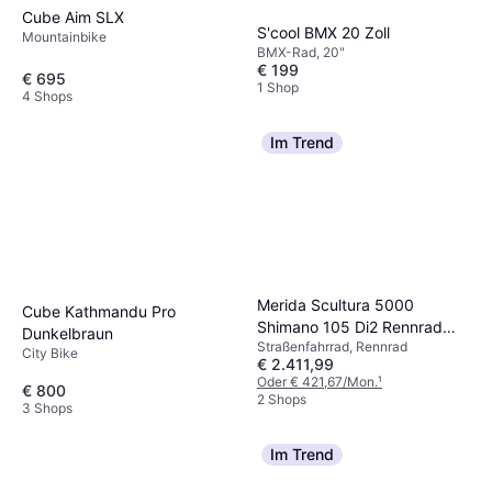
Cube Aim SLX
S'cool BMX 20 Zoll
Mountainbike
BMX-Rad, 20"
€ 199
€ 695
1 Shop
4 Shops
Im Trend
Merida Scultura 5000
Cube Kathmandu Pro
Shimano 105 Di2 Rennrad
Dunkelbraun
Straßenfahrrad, Rennrad
Perlschwarz Unisex,
City Bike
€ 2.411,99
Herrenfahrrad, Damenfahrrad
Oder € 421,67/Mon.
¹
€ 800
2 Shops
3 Shops
Im Trend