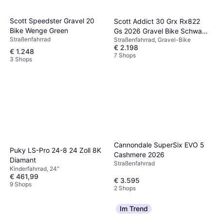
Scott Speedster Gravel 20
Scott Addict 30 Grx Rx822
Bike Wenge Green
Gs 2026 Gravel Bike Schwarz
Straßenfahrrad
Straßenfahrrad, Gravel-Bike
Unisex, Herrenfahrrad,
€ 2.198
Damenfahrrad
€ 1.248
7 Shops
3 Shops
Cannondale SuperSix EVO 5
Puky LS-Pro 24-8 24 Zoll 8K
Cashmere 2026
Diamant
Straßenfahrrad
Kinderfahrrad, 24"
€ 461,99
€ 3.595
9 Shops
2 Shops
Im Trend