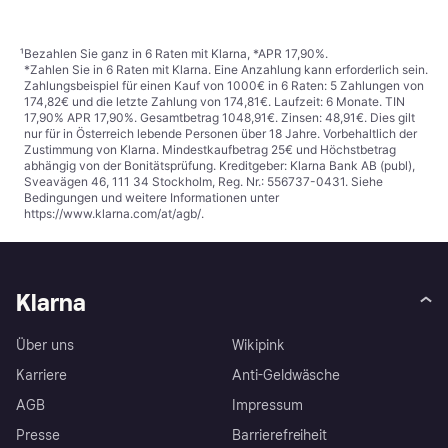
¹
Bezahlen Sie ganz in 6 Raten mit Klarna, *APR 17,90%.
*Zahlen Sie in 6 Raten mit Klarna. Eine Anzahlung kann erforderlich sein.
Zahlungsbeispiel für einen Kauf von 1000€ in 6 Raten: 5 Zahlungen von
174,82€ und die letzte Zahlung von 174,81€. Laufzeit: 6 Monate. TIN
17,90% APR 17,90%. Gesamtbetrag 1048,91€. Zinsen: 48,91€. Dies gilt
nur für in Österreich lebende Personen über 18 Jahre. Vorbehaltlich der
Zustimmung von Klarna. Mindestkaufbetrag 25€ und Höchstbetrag
abhängig von der Bonitätsprüfung. Kreditgeber: Klarna Bank AB (publ),
Sveavägen 46, 111 34 Stockholm, Reg. Nr.: 556737-0431. Siehe
Bedingungen und weitere Informationen unter
https://www.klarna.com/at/agb/
.
Klarna
Über uns
Wikipink
Karriere
Anti-Geldwäsche
AGB
Impressum
Presse
Barrierefreiheit