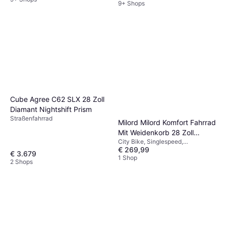
9+ Shops
Cube Agree C62 SLX 28 Zoll
Diamant Nightshift Prism
Straßenfahrrad
Milord Milord Komfort Fahrrad
Mit Weidenkorb 28 Zoll
City Bike, Singlespeed,
Creme-Braun Damenfahrrad
€ 269,99
Stadtfahrrad, 28"
€ 3.679
1 Shop
2 Shops