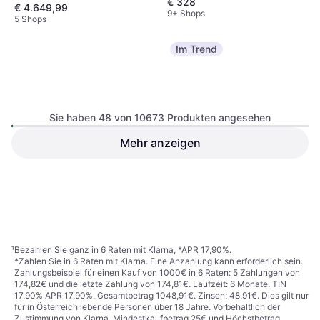
€ 328
€ 4.649,99
9+ Shops
5 Shops
Im Trend
Sie haben 48 von 10673 Produkten angesehen
Mehr anzeigen
Puky LS-PRO 24-8 24 Zoll
Scott Addict 50 Carbon
8K Diamantrahmen
Rennrad Grau
Kinderfahrrad, 24"
Straßenfahrrad
€ 2.299
€ 461,99
5 Shops
9 Shops
1
2
3
...
113
...
223
¹
Bezahlen Sie ganz in 6 Raten mit Klarna, *APR 17,90%.
*Zahlen Sie in 6 Raten mit Klarna. Eine Anzahlung kann erforderlich sein.
Zahlungsbeispiel für einen Kauf von 1000€ in 6 Raten: 5 Zahlungen von
174,82€ und die letzte Zahlung von 174,81€. Laufzeit: 6 Monate. TIN
17,90% APR 17,90%. Gesamtbetrag 1048,91€. Zinsen: 48,91€. Dies gilt nur
für in Österreich lebende Personen über 18 Jahre. Vorbehaltlich der
Zustimmung von Klarna. Mindestkaufbetrag 25€ und Höchstbetrag