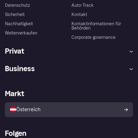
Datenschutz
Auto-Track
Sicherheit
Kontakt
Nachhaltigkeit
Kontaktinformationen für
Behörden
Weiterverkaufen
Corporate governance
Privat
Hilfe
Käuferschutzrichtlinien
Business
Einloggen
Beschwerden
Händlersupport
Entwicklerseite
Klarna App
Datenschutzeinstellungen
Händlerportal
Betriebsstatus
Markt
Shops entdecken
Dein Widerrufsrecht
Mit Klarna verkaufen
Plattformen und Partner
Österreich
Folgen