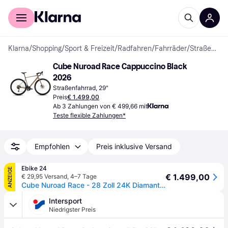
Für Shopper
Für Händler
Klarna
/
Shopping
/
Sport & Freizeit
/
Radfahren
/
Fahrräder
/
Straßenfahrräder
Cube Nuroad Race Cappuccino Black 
2026
Straßenfahrrad, 29"
Preis
€ 1.499,00
Ab 3 Zahlungen von € 499,66 mit
Teste flexible Zahlungen*
Empfohlen
Preis inklusive Versand
Ebike 24
ANZEIGE
€ 1.499,00
€ 29,95 Versand
,
4–7 Tage
Cube Nuroad Race - 28 Zoll 24K Diamant - cappuccino´n´black - Beige
Intersport
Niedrigster Preis