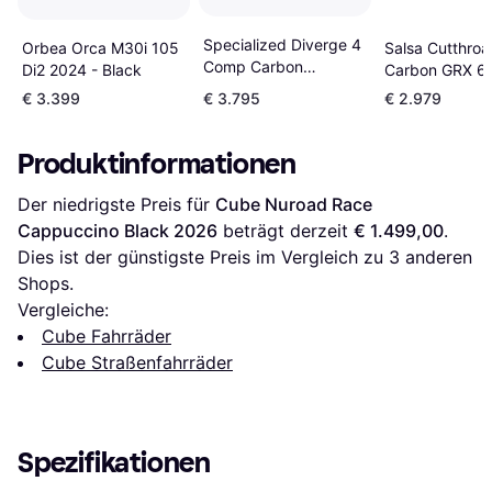
Specialized Diverge 4
Salsa Cutthroa
Orbea Orca M30i 105
Comp Carbon
Carbon GRX 6
Di2 2024 - Black
Dolomite Metallic
Charcoal Diam
€ 3.399
€ 3.795
€ 2.979
Orange Zest
Produktinformationen
Der niedrigste Preis für 
Cube Nuroad Race 
Cappuccino Black 2026
 beträgt derzeit 
€ 1.499,00
. 
Dies ist der günstigste Preis im Vergleich zu 
3
 anderen 
Shops.
Vergleiche:
Cube Fahrräder
Cube Straßenfahrräder
Spezifikationen