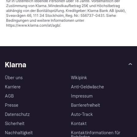
für in Österreich lebende Personen über 18 Jahre. Vorbehaltlich der
Zustimmung von Klarna. Mindestkaufbetrag 25€ und Höchstbetrag
abhängig von der Bonitätsprüfung. Kreditgeber: Klarna Bank AB (publ),
Sveavägen 46, 111 34 Stockholm, Reg. Nr.: 556737-0431. Siehe
Bedingungen und weitere Informationen unter
https://www.klarna.com/at/agb/
.
Klarna
Über uns
Wikipink
Karriere
Anti-Geldwäsche
AGB
Impressum
Presse
Barrierefreiheit
Datenschutz
Auto-Track
Sicherheit
Kontakt
Nachhaltigkeit
Kontaktinformationen für