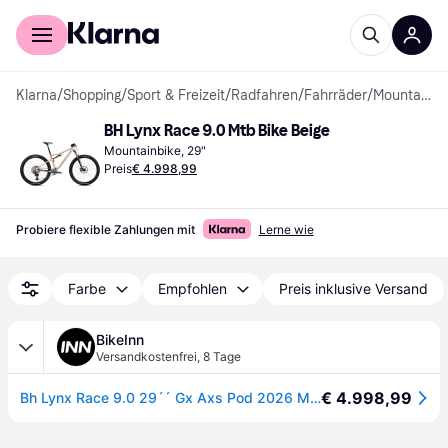
Für Shopper
Für Händler
Klarna
/
Shopping
/
Sport & Freizeit
/
Radfahren
/
Fahrräder
/
Mountainbikes
BH Lynx Race 9.0 Mtb Bike Beige
Mountainbike, 29"
Preis
€ 4.998,99
Probiere flexible Zahlungen mit
Lerne wie
Farbe
Empfohlen
Preis inklusive Versand
BikeInn
Versandkostenfrei
,
8 Tage
€ 4.998,99
Bh Lynx Race 9.0 29´´ Gx Axs Pod 2026 Mtb Bike Beige L