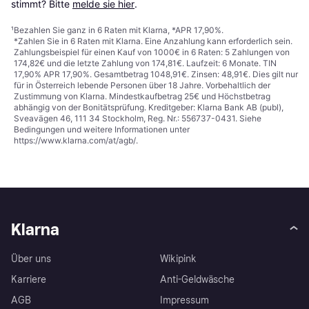
stimmt? Bitte 
melde sie hier
.
¹
Bezahlen Sie ganz in 6 Raten mit Klarna, *APR 17,90%.
*Zahlen Sie in 6 Raten mit Klarna. Eine Anzahlung kann erforderlich sein.
Zahlungsbeispiel für einen Kauf von 1000€ in 6 Raten: 5 Zahlungen von
174,82€ und die letzte Zahlung von 174,81€. Laufzeit: 6 Monate. TIN
17,90% APR 17,90%. Gesamtbetrag 1048,91€. Zinsen: 48,91€. Dies gilt nur
für in Österreich lebende Personen über 18 Jahre. Vorbehaltlich der
Zustimmung von Klarna. Mindestkaufbetrag 25€ und Höchstbetrag
abhängig von der Bonitätsprüfung. Kreditgeber: Klarna Bank AB (publ),
Sveavägen 46, 111 34 Stockholm, Reg. Nr.: 556737-0431. Siehe
Bedingungen und weitere Informationen unter
https://www.klarna.com/at/agb/
.
Klarna
Über uns
Wikipink
Karriere
Anti-Geldwäsche
AGB
Impressum