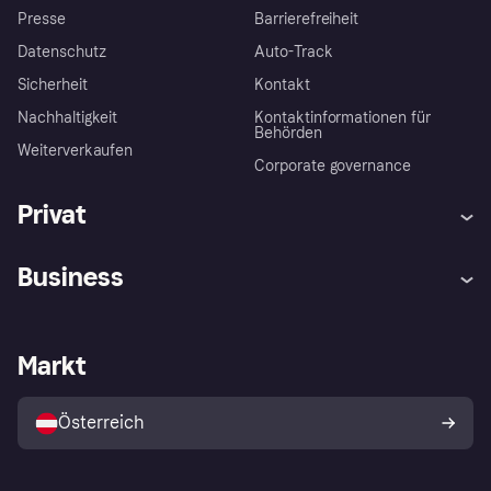
Presse
Barrierefreiheit
Datenschutz
Auto-Track
Sicherheit
Kontakt
Nachhaltigkeit
Kontaktinformationen für
Behörden
Weiterverkaufen
Corporate governance
Privat
Hilfe
Käuferschutzrichtlinien
Business
Einloggen
Beschwerden
Händlersupport
Entwicklerseite
Klarna App
Datenschutzeinstellungen
Händlerportal
Betriebsstatus
Markt
Shops entdecken
Dein Widerrufsrecht
Mit Klarna verkaufen
Plattformen und Partner
Österreich