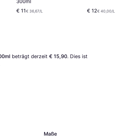
300ml
€ 11
€ 12
€ 36,67/L
€ 40,00/L
00ml
 beträgt derzeit 
€ 15,90
. Dies ist 
.
Maße