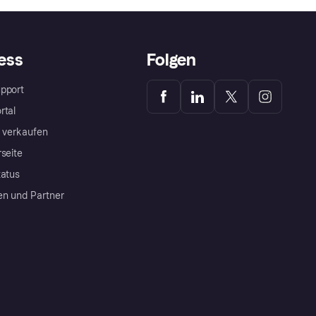
ess
Folgen
pport
rtal
a verkaufen
rseite
tatus
en und Partner