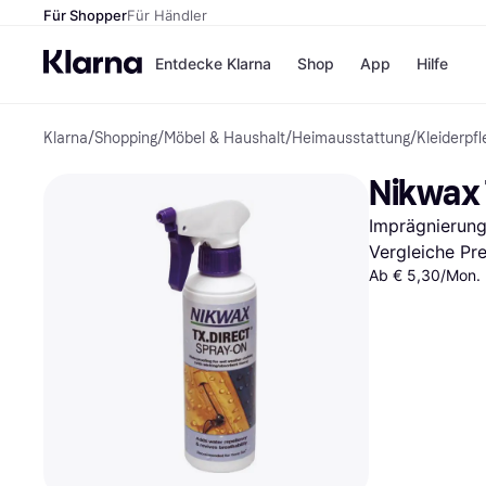
Für Shopper
Für Händler
Entdecke Klarna
Shop
App
Hilfe
Klarna
/
Shopping
/
Möbel & Haushalt
/
Heimausstattung
/
Kleiderpfl
Zahlungsmethoden
Shops
Zahlungsmethoden
MediaM
Nikwax 
Sofort bezahlen
H&M
Bezahle in 3
Temu
Imprägnierun
Teilzahlungen
Kauflan
Bezahle in bis zu 30
Samsu
Vergleiche Pr
Tagen
Ab € 5,30/Mon. 
Ratenzahlung
Alle Shops