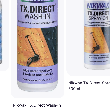
N
Nikwax TX Direct Spr
0,5
300ml
Nikwax TX.Direct Wash-In