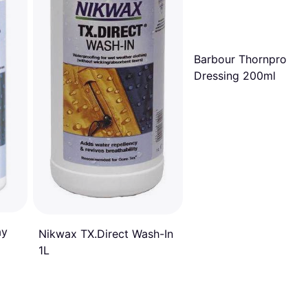
Barbour Thornproof 
Dressing 200ml
ay
Nikwax TX.Direct Wash-In
1L