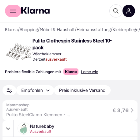
Für Shopper
Für Händler
Klarna
/
Shopping
/
Möbel & Haushalt
/
Heimausstattung
/
Kleiderpflege
Pulito Clothespin Stainless Steel 10-
pack
Wäscheklammer
Derzeit
ausverkauft
Probiere flexible Zahlungen mit
Lerne wie
Empfohlen
Preis inklusive Versand
Mammashop
Ausverkauft
€ 3,76
Pulito SteelClamp Klemmen - Edelstahl - 10 Stück
Naturebaby
Ausverkauft