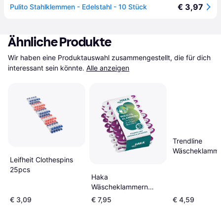
€ 3,97
Pulito Stahlklemmen - Edelstahl - 10 Stück
Ähnliche Produkte
Wir haben eine Produktauswahl zusammengestellt, die für dich 
interessant sein könnte.
Alle anzeigen
Trendline
Wäscheklamme
Leifheit Clothespins
Softgriff 24 St
25pcs
Haka
Wäscheklammern
Brombeer Weiß
€ 3,09
€ 7,95
€ 4,59