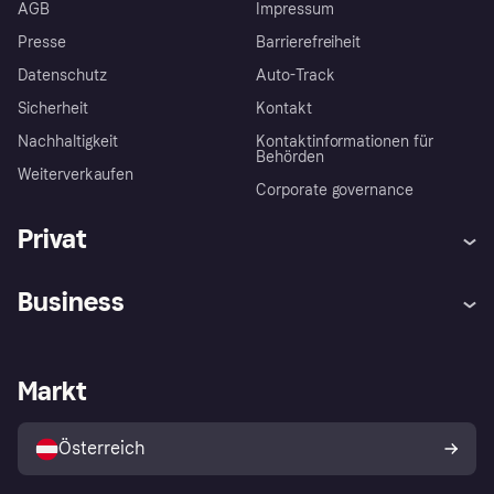
AGB
Impressum
Presse
Barrierefreiheit
Datenschutz
Auto-Track
Sicherheit
Kontakt
Nachhaltigkeit
Kontaktinformationen für
Behörden
Weiterverkaufen
Corporate governance
Privat
Hilfe
Käuferschutzrichtlinien
Business
Einloggen
Beschwerden
Händlersupport
Entwicklerseite
Klarna App
Datenschutzeinstellungen
Händlerportal
Betriebsstatus
Markt
Shops entdecken
Dein Widerrufsrecht
Mit Klarna verkaufen
Plattformen und Partner
Österreich