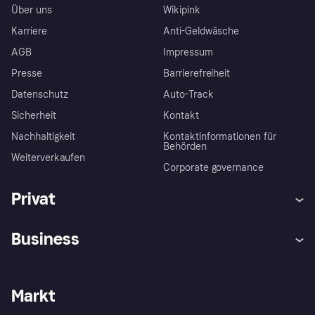
Über uns
Wikipink
Karriere
Anti-Geldwäsche
AGB
Impressum
Presse
Barrierefreiheit
Datenschutz
Auto-Track
Sicherheit
Kontakt
Nachhaltigkeit
Kontaktinformationen für
Behörden
Weiterverkaufen
Corporate governance
Privat
Hilfe
Käuferschutzrichtlinien
Business
Einloggen
Beschwerden
Händlersupport
Entwicklerseite
Klarna App
Datenschutzeinstellungen
Händlerportal
Betriebsstatus
Markt
Shops entdecken
Dein Widerrufsrecht
Mit Klarna verkaufen
Plattformen und Partner