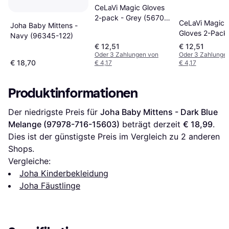
CeLaVi Magic Gloves
2-pack - Grey (5670-
CeLaVi Magic G
Joha Baby Mittens -
160)
Gloves 2-Pack 
Navy (96345-122)
Moonscape
€ 12,51
€ 12,51
Oder 3 Zahlungen von
Oder 3 Zahlunge
€ 18,70
€ 4,17
€ 4,17
Produktinformationen
Der niedrigste Preis für 
Joha Baby Mittens - Dark Blue 
Melange (97978-716-15603)
 beträgt derzeit 
€ 18,99
. 
Dies ist der günstigste Preis im Vergleich zu 
2
 anderen 
Shops.
Vergleiche:
Joha Kinderbekleidung
Joha Fäustlinge