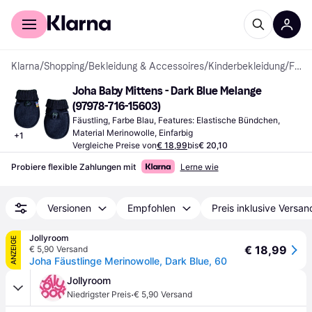
Für Shopper
Für Händler
Klarna
/
Shopping
/
Bekleidung & Accessoires
/
Kinderbekleidung
/
Fäustlinge
Joha Baby Mittens - Dark Blue Melange 
(97978-716-15603)
Fäustling, Farbe Blau, Features: Elastische Bündchen, 
Material Merinowolle, Einfarbig
+
1
Vergleiche Preise von
€ 18,99
bis
€ 20,10
Probiere flexible Zahlungen mit
Lerne wie
Versionen
Empfohlen
Preis inklusive Versan
Jollyroom
ANZEIGE
€ 18,99
€ 5,90 Versand
Joha Fäustlinge Merinowolle, Dark Blue, 60
Jollyroom
·
Niedrigster Preis
€ 5,90 Versand