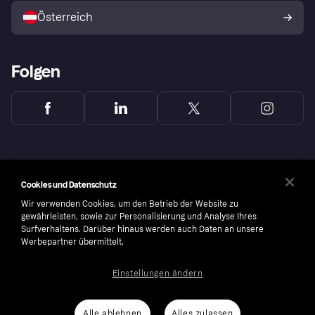
Österreich
Folgen
Cookies und Datenschutz
Wir verwenden Cookies, um den Betrieb der Website zu
gewährleisten, sowie zur Personalisierung und Analyse Ihres
Surfverhaltens. Darüber hinaus werden auch Daten an unsere
Werbepartner übermittelt.
Einstellungen ändern
Copyright © 2005-2026 Klarna Bank AB (publ). Headquarters: Stockholm, Sweden. All
rights reserved. Klarna Bank AB (publ). Sveavägen 46, 111 34 Stockholm. Organization
number: 556737-0431
Alle ablehnen
Alles zulassen