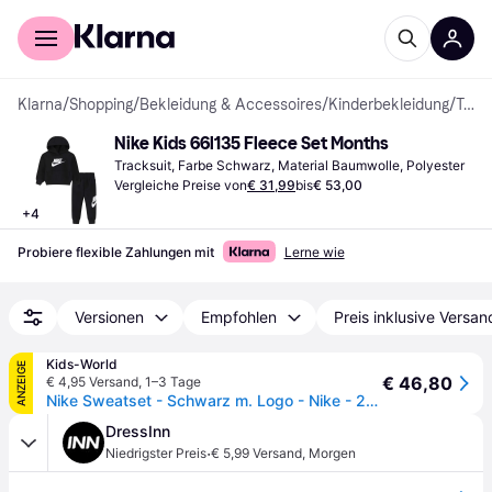
Für Shopper
Für Händler
Klarna
/
Shopping
/
Bekleidung & Accessoires
/
Kinderbekleidung
/
Tracksuits
Nike Kids 66l135 Fleece Set Months
Tracksuit, Farbe Schwarz, Material Baumwolle, Polyester
Vergleiche Preise von
€ 31,99
bis
€ 53,00
+
4
Probiere flexible Zahlungen mit
Lerne wie
Versionen
Empfohlen
Preis inklusive Versan
Kids-World
ANZEIGE
€ 46,80
€ 4,95 Versand
,
1–3 Tage
Nike Sweatset - Schwarz m. Logo - Nike - 24 mt - Sweatsets
DressInn
·
Niedrigster Preis
€ 5,99 Versand
,
Morgen