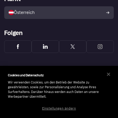
Mit Klarna verkaufen
Plattformen und Partner
Österreich
Folgen
Cookies und Datenschutz
Wir verwenden Cookies, um den Betrieb der Website zu
gewährleisten, sowie zur Personalisierung und Analyse Ihres
Surfverhaltens. Darüber hinaus werden auch Daten an unsere
Werbepartner übermittelt.
Einstellungen ändern
Copyright © 2005-2026 Klarna Bank AB (publ). Headquarters: Stockholm, Sweden. All
rights reserved. Klarna Bank AB (publ). Sveavägen 46, 111 34 Stockholm. Organization