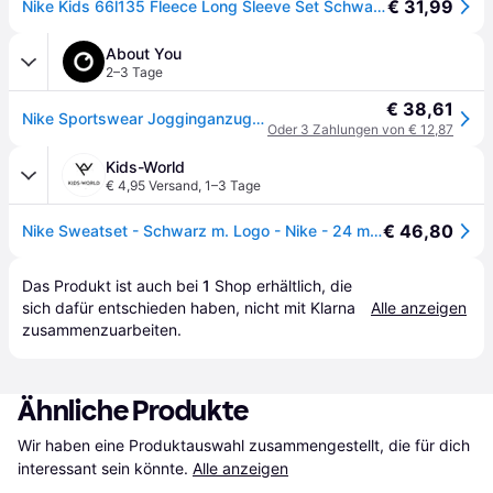
€ 31,99
Nike Kids 66l135 Fleece Long Sleeve Set Schwarz 24 Months Junge
About You
2–3 Tage
€ 38,61
Nike Sportswear Jogginganzug 'CLUB FLEECE' schwarz / weiß
Oder 3 Zahlungen von € 12,87
Kids-World
€ 4,95 Versand
,
1–3 Tage
€ 46,80
Nike Sweatset - Schwarz m. Logo - Nike - 24 mt - Sweatsets
Das Produkt ist auch bei 
1
Shop
 erhältlich, die 
sich dafür entschieden haben, nicht mit Klarna 
Alle anzeigen
zusammenzuarbeiten.
Ähnliche Produkte
Wir haben eine Produktauswahl zusammengestellt, die für dich 
interessant sein könnte.
Alle anzeigen