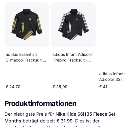
adidas Essentials
adidas Infant Adicolor
Climacool Tracksuit -
Firebird Tracksuit -
Black/Gold
Black (IX5203)
adidas Infants
Adicolor SST T
Suit - Black
€ 24,70
€ 25,99
€ 41
Produktinformationen
Der niedrigste Preis für 
Nike Kids 66l135 Fleece Set 
Months
 beträgt derzeit 
€ 31,99
. Dies ist der 