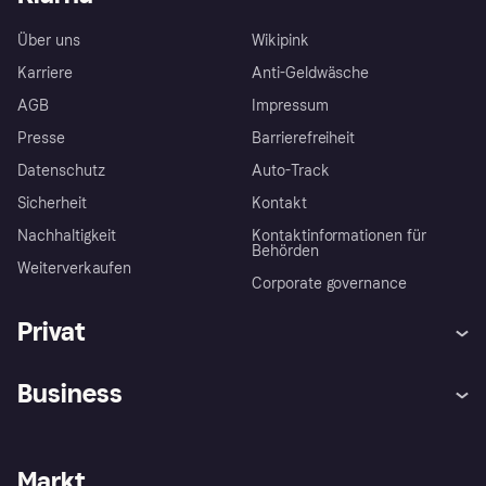
Über uns
Wikipink
Karriere
Anti-Geldwäsche
AGB
Impressum
Presse
Barrierefreiheit
Datenschutz
Auto-Track
Sicherheit
Kontakt
Nachhaltigkeit
Kontaktinformationen für
Behörden
Weiterverkaufen
Corporate governance
Privat
Hilfe
Käuferschutzrichtlinien
Business
Einloggen
Beschwerden
Händlersupport
Entwicklerseite
Klarna App
Datenschutzeinstellungen
Händlerportal
Betriebsstatus
Markt
Shops entdecken
Dein Widerrufsrecht