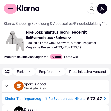
Für Shopper
Für Händler
Klarna
/
Shopping
/
Bekleidung & Accessoires
/
Kinderbekleidung
/
Tracksuits
Nike Jogginganzug Tech Fleece Mit 
Reißverschluss - Schwarz
Tracksuit, Farbe Grau, Schwarz, Material Polyester
Vergleiche Preise von
€ 73,47
bis
€ 75,49
Probiere flexible Zahlungen mit
Lerne wie
Farbe
Empfohlen
Preis inklusive Versand
Sport is good
Niedrigster Preis
€ 73,47
Kinder Trainingsanzug mit Reißverschluss Nike Tech Fleece - Noir
DressInn