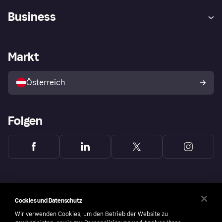
Hilfe
Käuferschutzrichtlinien
Business
Einloggen
Beschwerden
Händlersupport
Entwicklerseite
Klarna App
Datenschutzeinstellungen
Händlerportal
Betriebsstatus
Markt
Shops entdecken
Dein Widerrufsrecht
Mit Klarna verkaufen
Plattformen und Partner
Österreich
Folgen
Cookies und Datenschutz
Wir verwenden Cookies, um den Betrieb der Website zu