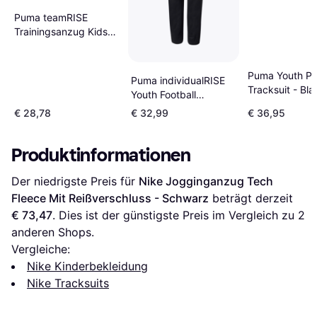
Puma teamRISE
Trainingsanzug Kids
Rot F01
Puma Youth Po
Puma individualRISE
Tracksuit - Bla
Youth Football
(589371-01)
Tracksuit - Puma
€ 28,78
€ 32,99
€ 36,95
Red/Puma Black
(657535-01)
Produktinformationen
Der niedrigste Preis für 
Nike Jogginganzug Tech 
Fleece Mit Reißverschluss - Schwarz
 beträgt derzeit 
€ 73,47
. Dies ist der günstigste Preis im Vergleich zu 
2
anderen Shops.
Vergleiche:
Nike Kinderbekleidung
Nike Tracksuits