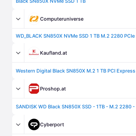
Black SN850X NVMe SSD 1 TB
Computeruniverse
WD_BLACK SN850X NVMe SSD 1 TB M.2 2280 PCIe 
Kaufland.at
Western Digital Black SN850X M.2 1 TB PCI Expres
Proshop.at
Cyberport