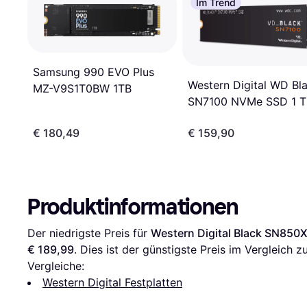
Im Trend
Samsung 990 EVO Plus
Western Digital WD Bl
MZ-V9S1T0BW 1TB
SN7100 NVMe SSD 1 T
M.2 2280 PCIe 4.0
€ 180,49
€ 159,90
Produktinformationen
Der niedrigste Preis für 
Western Digital Black SN850
€ 189,99
. Dies ist der günstigste Preis im Vergleich zu
Vergleiche:
Western Digital Festplatten