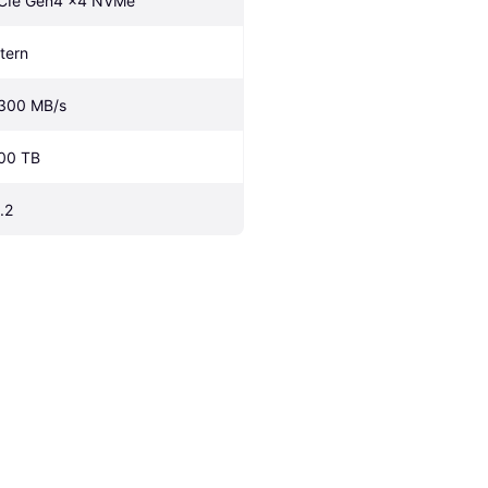
CIe Gen4 x4 NVMe
ntern
300 MB/s
00 TB
.2