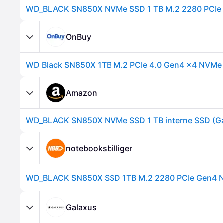
WD_BLACK SN850X NVMe SSD 1 TB M.2 2280 PCIe 
OnBuy
WD Black SN850X 1TB M.2 PCIe 4.0 Gen4 x4 NVMe
Amazon
notebooksbilliger
Galaxus