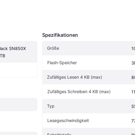
Spezifikationen
Größe
Black SN850X 
1
1TB
Flash-Speicher
3
Zufälliges Lesen 4 KB (max)
8
Zufälliges Schreiben 4 KB (max)
1
Typ
S
Lesegeschwindigkeit
7
Schnittstelle