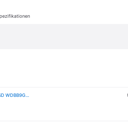
pezifikationen
WESTERN DIGITAL 1 TB WD_black SN850X NVMe SSD WDBB9G0010BNC SSD Retail (PCI Express, intern); SSD Festplatte - Schwarz