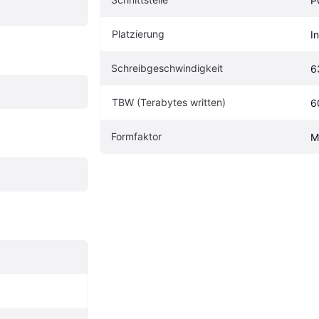
P
Platzierung
I
Schreibgeschwindigkeit
6
TBW (Terabytes written)
6
Formfaktor
M