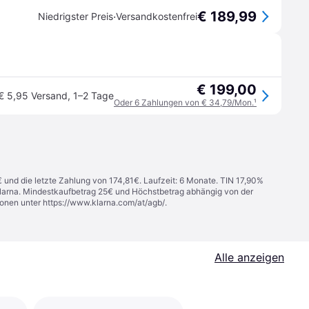
€ 189,99
·
Niedrigster Preis
Versandkostenfrei
€ 199,00
€ 5,95 Versand
,
1–2 Tage
Oder 6 Zahlungen von € 34,79/Mon.
¹
€ und die letzte Zahlung von 174,81€. Laufzeit: 6 Monate. TIN 17,90%
 Klarna. Mindestkaufbetrag 25€ und Höchstbetrag abhängig von der
ionen unter
https://www.klarna.com/at/agb/
.
Alle anzeigen