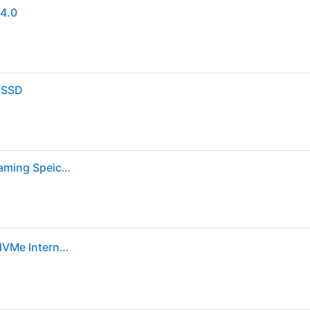
4.0
 SSD
WD_BLACK SN850X NVMe SSD 1 TB interne SSD (Gaming Speicher, PCIe Gen4-Technologie, Lesen 7.300 MB/s, Schreiben 6.300 MB/s) Schwarz
WD_BLACK SN850X SSD 1TB M.2 2280 PCIe Gen4 NVMe Internes Solid-State-Module - Nicht spezifiziert