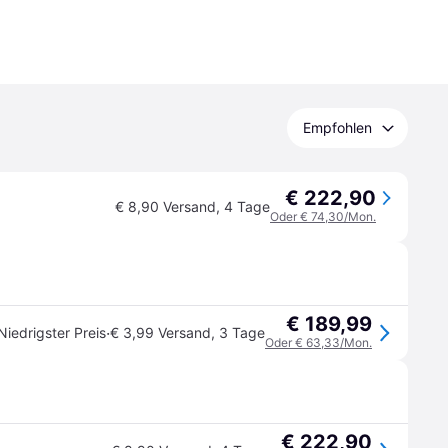
Empfohlen
€ 222,90
€ 8,90 Versand
,
4 Tage
Oder € 74,30/Mon.
€ 189,99
·
Niedrigster Preis
€ 3,99 Versand
,
3 Tage
Oder € 63,33/Mon.
€ 222,90