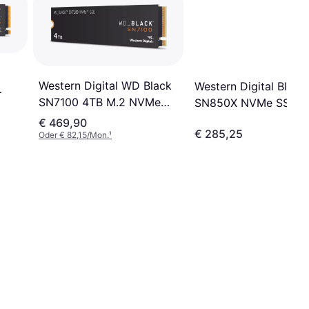
Western Digital WD Black
Western Digital Black
SN7100 4TB M.2 NVMe
SN850X NVMe SSD M
PCIe Gen4 SSD
2TB
€ 469,90
€ 285,25
Oder € 82,15/Mon.
¹