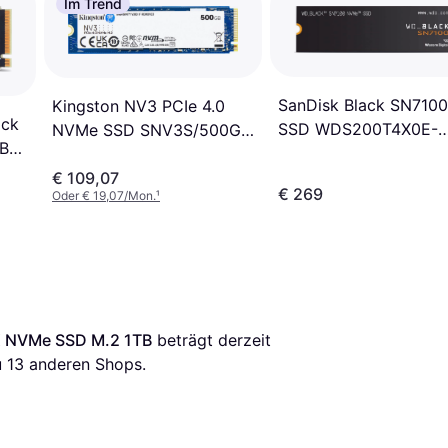
Im Trend
SanDisk Black SN7100
Kingston NV3 PCIe 4.0
ack
SSD WDS200T4X0E-
NVMe SSD SNV3S/500G
B
00CJA0 2TB
500GB
€ 109,07
€ 269
Oder € 19,07/Mon.
¹
X NVMe SSD M.2 1TB
 beträgt derzeit 
 
13
 anderen Shops.