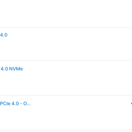
4.0
s 4.0 NVMe
SANDISK WD Black SN850X SSD - 1TB - M.2 2280 - PCIe 4.0 - Ohne Kühlkörper