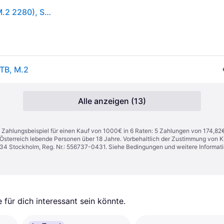
WD Black SN850X powered by SANDISK (1000GB, M.2 2280), SSD
TB, M.2
Alle anzeigen (13)
n. Zahlungsbeispiel für einen Kauf von 1000€ in 6 Raten: 5 Zahlungen von 174,82
in Österreich lebende Personen über 18 Jahre. Vorbehaltlich der Zustimmung von
1 34 Stockholm, Reg. Nr.: 556737-0431. Siehe Bedingungen und weitere Informat
für dich interessant sein könnte.