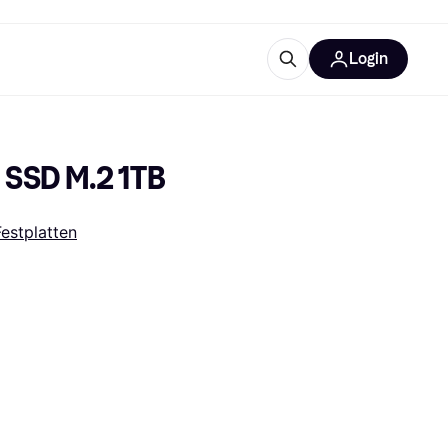
Login
Weitere Informationen
sstattung
M
Was ist Klarna?
 SSD M.2 1TB
Festplatten
tegorien