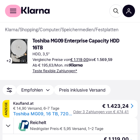
Für Shopper
Für Händler
Klarna
/
Shopping
/
Computer
/
Speichermedien
/
Festplatten
Toshiba MG09 Enterprise Capacity HDD 
16TB
HDD, 3,5"
Vergleiche Preise von
€ 1.119,00
bis
€ 1.569,59
+
2
Ab € 195,63/Mon. mit
Teste flexible Zahlungen*
Empfohlen
Preis inklusive Versand
Kaufland.at
ANZEIGE
€ 1.423,24
€ 14,90 Versand
,
6–7 Tage
Oder 3 Zahlungen von € 474,41
Toshiba MG09, 16 TB, 7200 RPM, 3.5", Serial ATA III
Reichelt
·
Niedrigster Preis
€ 5,95 Versand
,
1–2 Tage
€ 1.119,00