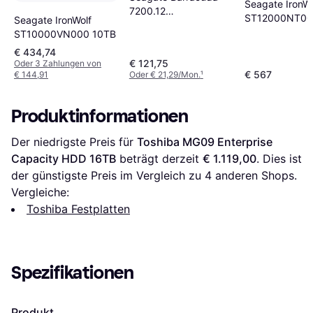
Seagate IronWo
7200.12
ST12000NT00
Seagate IronWolf
ST2000DM008
ST10000VN000 10TB
256MB 2TB
€ 434,74
€ 121,75
Oder 3 Zahlungen von
€ 567
€ 144,91
Oder € 21,29/Mon.
¹
Produktinformationen
Der niedrigste Preis für 
Toshiba MG09 Enterprise 
Capacity HDD 16TB
 beträgt derzeit 
€ 1.119,00
. Dies ist 
der günstigste Preis im Vergleich zu 
4
 anderen Shops.
Vergleiche:
Toshiba Festplatten
Spezifikationen
Produkt