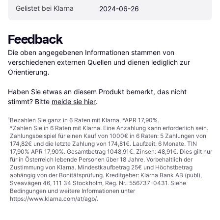
Gelistet bei Klarna
2024-06-26
Feedback
Die oben angegebenen Informationen stammen von 
verschiedenen externen Quellen und dienen lediglich zur 
Orientierung.

Haben Sie etwas an diesem Produkt bemerkt, das nicht 
stimmt? Bitte 
melde sie hier
.
¹
Bezahlen Sie ganz in 6 Raten mit Klarna, *APR 17,90%.
*Zahlen Sie in 6 Raten mit Klarna. Eine Anzahlung kann erforderlich sein.
Zahlungsbeispiel für einen Kauf von 1000€ in 6 Raten: 5 Zahlungen von
174,82€ und die letzte Zahlung von 174,81€. Laufzeit: 6 Monate. TIN
17,90% APR 17,90%. Gesamtbetrag 1048,91€. Zinsen: 48,91€. Dies gilt nur
für in Österreich lebende Personen über 18 Jahre. Vorbehaltlich der
Zustimmung von Klarna. Mindestkaufbetrag 25€ und Höchstbetrag
abhängig von der Bonitätsprüfung. Kreditgeber: Klarna Bank AB (publ),
Sveavägen 46, 111 34 Stockholm, Reg. Nr.: 556737-0431. Siehe
Bedingungen und weitere Informationen unter
https://www.klarna.com/at/agb/
.