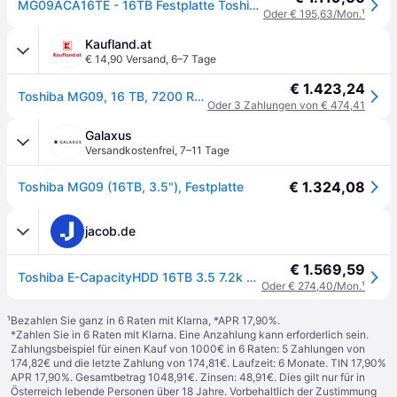
MG09ACA16TE - 16TB Festplatte Toshiba MG Series - Enterprise
Oder € 195,63/Mon.
¹
Kaufland.at
€ 14,90 Versand
,
6–7 Tage
€ 1.423,24
Toshiba MG09, 16 TB, 7200 RPM, 3.5", Serial ATA III
Oder 3 Zahlungen von € 474,41
Galaxus
Versandkostenfrei
,
7–11 Tage
€ 1.324,08
Toshiba MG09 (16TB, 3.5"), Festplatte
jacob.de
€ 1.569,59
Toshiba E-CapacityHDD 16TB 3.5 7.2k SATA 6G 512e - Festplatte - Serial ATA (MG09ACA16TE)
Oder € 274,40/Mon.
¹
¹
Bezahlen Sie ganz in 6 Raten mit Klarna, *APR 17,90%.
*Zahlen Sie in 6 Raten mit Klarna. Eine Anzahlung kann erforderlich sein.
Zahlungsbeispiel für einen Kauf von 1000€ in 6 Raten: 5 Zahlungen von
174,82€ und die letzte Zahlung von 174,81€. Laufzeit: 6 Monate. TIN 17,90%
APR 17,90%. Gesamtbetrag 1048,91€. Zinsen: 48,91€. Dies gilt nur für in
Österreich lebende Personen über 18 Jahre. Vorbehaltlich der Zustimmung