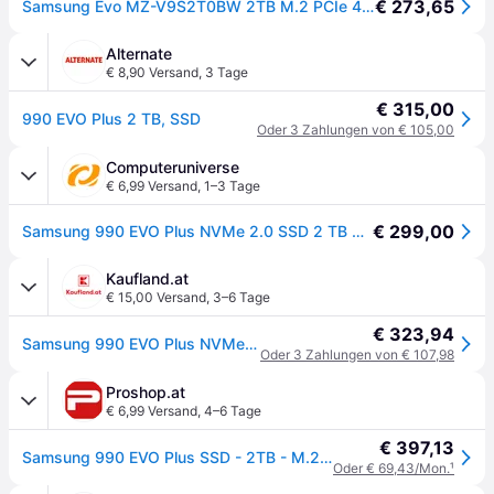
€ 273,65
Samsung Evo MZ-V9S2T0BW 2TB M.2 PCIe 4.0 x4 SSD Drive
Alternate
€ 8,90 Versand
,
3 Tage
€ 315,00
990 EVO Plus 2 TB, SSD
Oder 3 Zahlungen von € 105,00
Computeruniverse
€ 6,99 Versand
,
1–3 Tage
€ 299,00
Samsung 990 EVO Plus NVMe 2.0 SSD 2 TB M.2 2280 TLC
Kaufland.at
€ 15,00 Versand
,
3–6 Tage
€ 323,94
Samsung 990 EVO Plus NVMe™ M.2 SSD - 2 TB, 2 TB, M.2, 7250 MB/s
Oder 3 Zahlungen von € 107,98
Proshop.at
€ 6,99 Versand
,
4–6 Tage
€ 397,13
Samsung 990 EVO Plus SSD - 2TB - M.2 2280 - PCIe 4.0
Oder € 69,43/Mon.
¹