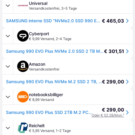
Universal
Versandkostenfrei
,
3–5 Tage
€ 465,03
SAMSUNG interne SSD "NVMe2.0 SSD 990 EvoPlus", schwarz, 2 TB, Schreibgeschwindigkeitmaximal 6300 MB/s Lesegeschwindigkeitmaximal 7250 MB/s, Festplatten, interne SSD
Cyberport
€ 9,99 Versand
,
2–4 Tage
€ 301,51
Samsung 990 EVO Plus NVMe 2.0 SSD 2 TB M.2 2280 TLC
Amazon
Versandkostenfrei
€ 299,00
Samsung 990 EVO Plus NVMe M.2 SSD 2 TB, PCIe 4.0 x4 / PCIe 5.0 x2, NVMe 2.0 (2280), 7.250 MB/s Lesen, 6.300 MB/s Schreiben, Interne SSD für Gaming und Grafikbearbeitung, MZ-V9S2T0BW
notebooksbilliger
€ 8,99 Versand
€ 299,00
Samsung 990 EVO Plus SSD 2TB M.2 PCIe Gen4/Gen5 NVMe Internes Solid-State-Module - Nicht spezifiziert
Oder € 52,28/Mon.
¹
Reichelt
€ 5,95 Versand
,
1–2 Tage