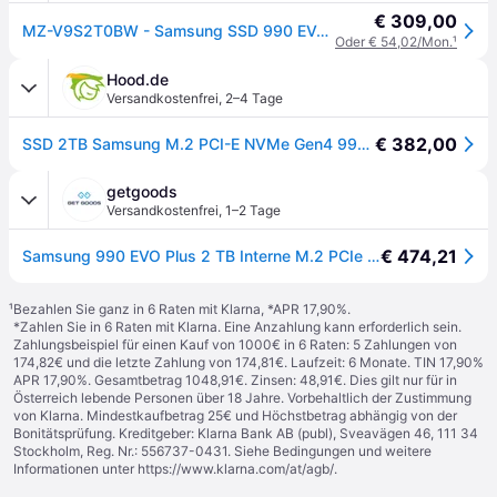
€ 309,00
MZ-V9S2T0BW - Samsung SSD 990 EVO Plus 2TB, M.2 NVMe
Oder € 54,02/Mon.
¹
Hood.de
Versandkostenfrei
,
2–4 Tage
€ 382,00
SSD 2TB Samsung M.2 PCI-E NVMe Gen4 990 EVO Plus retail
getgoods
Versandkostenfrei
,
1–2 Tage
€ 474,21
Samsung 990 EVO Plus 2 TB Interne M.2 PCIe NVMe SSD 2280 M.2 NVMe PCIe 4.0 x4, M.2 NVMe PCIe 5.0 x2
¹
Bezahlen Sie ganz in 6 Raten mit Klarna, *APR 17,90%.
*Zahlen Sie in 6 Raten mit Klarna. Eine Anzahlung kann erforderlich sein.
Zahlungsbeispiel für einen Kauf von 1000€ in 6 Raten: 5 Zahlungen von
174,82€ und die letzte Zahlung von 174,81€. Laufzeit: 6 Monate. TIN 17,90%
APR 17,90%. Gesamtbetrag 1048,91€. Zinsen: 48,91€. Dies gilt nur für in
Österreich lebende Personen über 18 Jahre. Vorbehaltlich der Zustimmung
von Klarna. Mindestkaufbetrag 25€ und Höchstbetrag abhängig von der
Bonitätsprüfung. Kreditgeber: Klarna Bank AB (publ), Sveavägen 46, 111 34
Stockholm, Reg. Nr.: 556737-0431. Siehe Bedingungen und weitere
Informationen unter
https://www.klarna.com/at/agb/
.