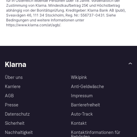
für in Österreich lebende Personen über 18 Jahre. Vorbehaltlich der
Zustimmung von Klarna. Mindestkaufbetrag 25€ und Höchstbetrag
abhängig von der Bonitätsprüfung. Kreditgeber: Klarna Bank AB (publ),
Sveavägen 46, 111 34 Stockholm, Reg. Nr.: 556737-0431. Siehe
Bedingungen und weitere Informationen unter
https://www.klarna.com/at/agb/
.
Klarna
Über uns
Wikipink
Karriere
Anti-Geldwäsche
AGB
Impressum
Presse
Barrierefreiheit
Datenschutz
Auto-Track
Sicherheit
Kontakt
Nachhaltigkeit
Kontaktinformationen für
Behörden