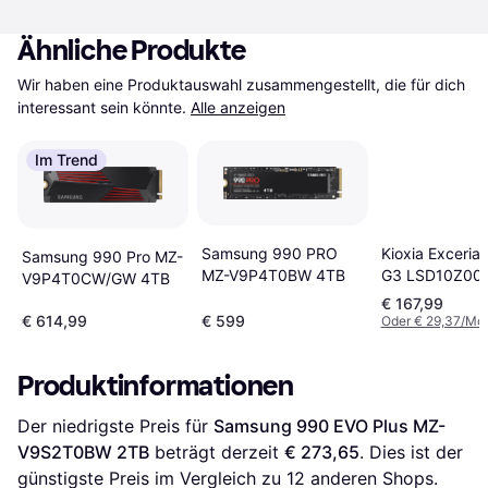
Ähnliche Produkte
Wir haben eine Produktauswahl zusammengestellt, die für dich 
interessant sein könnte.
Alle anzeigen
Im Trend
Kioxia Exceria
Samsung 990 PRO
Samsung 990 Pro MZ-
G3 LSD10Z00
MZ-V9P4T0BW 4TB
V9P4T0CW/GW 4TB
1TB
€ 167,99
€ 614,99
€ 599
Oder € 29,37/Mo
Produktinformationen
Der niedrigste Preis für 
Samsung 990 EVO Plus MZ-
V9S2T0BW 2TB
 beträgt derzeit 
€ 273,65
. Dies ist der 
günstigste Preis im Vergleich zu 
12
 anderen Shops.