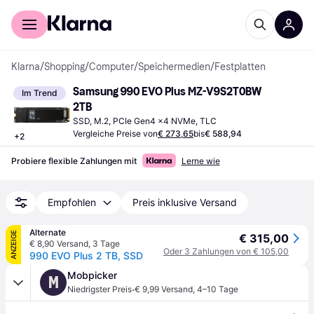
Für Shopper
Für Händler
Klarna
/
Shopping
/
Computer
/
Speichermedien
/
Festplatten
Samsung 990 EVO Plus MZ-V9S2T0BW 
Im Trend
2TB
SSD, M.2, PCIe Gen4 x4 NVMe, TLC
Vergleiche Preise von
€ 273,65
bis
€ 588,94
+
2
Probiere flexible Zahlungen mit
Lerne wie
Empfohlen
Preis inklusive Versand
Alternate
ANZEIGE
€ 315,00
€ 8,90 Versand
,
3 Tage
Oder 3 Zahlungen von € 105,00
990 EVO Plus 2 TB, SSD
Mobpicker
M
·
Niedrigster Preis
€ 9,99 Versand
,
4–10 Tage