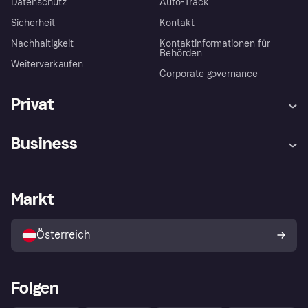
Datenschutz
Auto-Track
Sicherheit
Kontakt
Nachhaltigkeit
Kontaktinformationen für
Behörden
Weiterverkaufen
Corporate governance
Privat
Hilfe
Käuferschutzrichtlinien
Business
Einloggen
Beschwerden
Händlersupport
Entwicklerseite
Klarna App
Datenschutzeinstellungen
Händlerportal
Betriebsstatus
Markt
Shops entdecken
Dein Widerrufsrecht
Mit Klarna verkaufen
Plattformen und Partner
Österreich
Folgen