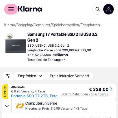
Für Shopper
Für Händler
Klarna
/
Shopping
/
Computer
/
Speichermedien
/
Festplatten
Samsung T7 Portable SSD 2TB USB 3.2 
Gen 2
SSD, USB-C, USB 3.2 Gen 2
Vergleiche Preise von
€ 299,00
bis
€ 372,00
Ab € 52,28/Mon. mit
Teste flexible Zahlungen*
Empfohlen
Preis inklusive Versand
Alternate
ANZEIGE
€ 328,00
€ 8,90 Versand
,
4 Tage
Oder 3 Zahlungen von € 109,33
Portable SSD T7 2TB, Externe SSD
Computeruniverse
·
Niedrigster Preis
€ 6,99 Versand
,
1–3 Tage