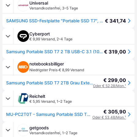
Universal
Versandkostenfrei
,
3–5 Tage
€ 341,74
SAMSUNG SSD-Festplatte "Portable SSD T7", grau, 2 TB, Schreibgeschwindigkeitmaximal 1000 MB/s Lesegeschwindigkeitmaximal 1050 MB/s, Festplatten, SSD-Festplatte
Cyberport
€ 9,99 Versand
,
2–4 Tage
€ 319,00
Samsung Portable SSD T7 2 TB USB-C 3.1 (10Gb/s) Titan Gray externe Festplatte SSD
notebooksbilliger
·
Niedrigster Preis
€ 8,99 Versand
€ 299,00
Samsung Portable SSD T7 2TB Grau Externe Solid-State-Drive, USB 3.2 Gen 2x1
Oder € 52,28/Mon.
¹
Reichelt
€ 5,95 Versand
,
1–2 Tage
€ 305,90
MU-PC2T0T - Samsung Portable SSD T7 grau 2 TB
Oder € 53,48/Mon.
¹
getgoods
Versandkostenfrei
,
1–2 Tage