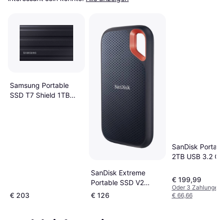
Samsung Portable
SSD T7 Shield 1TB
USB 3.2 Gen 2
SanDisk Porta
2TB USB 3.2 G
SanDisk Extreme
€ 199,99
Portable SSD V2
Oder 3 Zahlunge
500GB
€ 203
€ 126
€ 66,66