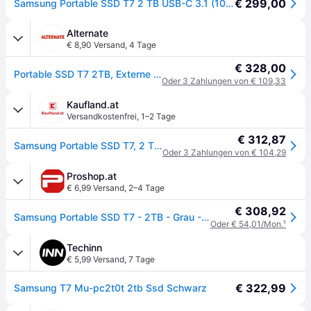
€ 299,00
Samsung Portable SSD T7 2 TB USB-C 3.1 (10Gb/s) Titan Gray externe Festplatte SSD
Alternate
€ 8,90 Versand
,
4 Tage
€ 328,00
Portable SSD T7 2TB, Externe SSD
Oder 3 Zahlungen von € 109,33
Kaufland.at
Versandkostenfrei
,
1–2 Tage
€ 312,87
Samsung Portable SSD T7, 2 TB, USB Typ-C, 3.2 Gen 2 (3.1 Gen 2), 1050 MB/s, Passwortschutz, Grau
Oder 3 Zahlungen von € 104,29
Proshop.at
€ 6,99 Versand
,
2–4 Tage
€ 308,92
Samsung Portable SSD T7 - 2TB - Grau - Extern SSD - USB 3.2 Gen 2
Oder € 54,01/Mon.
¹
Techinn
€ 5,99 Versand
,
7 Tage
€ 322,99
Samsung T7 Mu-pc2t0t 2tb Ssd Schwarz