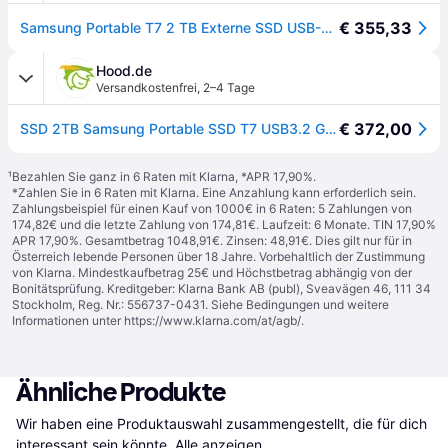
€ 355,33
Samsung Portable T7 2 TB Externe SSD USB-A (USB 3.2 Gen 2) Grau PC/Mac MU-PC2T0T/WW
Hood.de
Versandkostenfrei
,
2–4 Tage
€ 372,00
SSD 2TB Samsung Portable SSD T7 USB3.2 Gen.2 Titan Grey
¹
Bezahlen Sie ganz in 6 Raten mit Klarna, *APR 17,90%.
*Zahlen Sie in 6 Raten mit Klarna. Eine Anzahlung kann erforderlich sein.
Zahlungsbeispiel für einen Kauf von 1000€ in 6 Raten: 5 Zahlungen von
174,82€ und die letzte Zahlung von 174,81€. Laufzeit: 6 Monate. TIN 17,90%
APR 17,90%. Gesamtbetrag 1048,91€. Zinsen: 48,91€. Dies gilt nur für in
Österreich lebende Personen über 18 Jahre. Vorbehaltlich der Zustimmung
von Klarna. Mindestkaufbetrag 25€ und Höchstbetrag abhängig von der
Bonitätsprüfung. Kreditgeber: Klarna Bank AB (publ), Sveavägen 46, 111 34
Stockholm, Reg. Nr.: 556737-0431. Siehe Bedingungen und weitere
Informationen unter
https://www.klarna.com/at/agb/
.
Ähnliche Produkte
Wir haben eine Produktauswahl zusammengestellt, die für dich 
interessant sein könnte.
Alle anzeigen