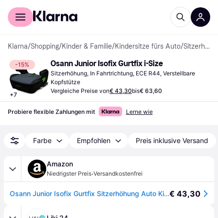
Für Shopper
Für Händler
Klarna
/
Shopping
/
Kinder & Familie
/
Kindersitze fürs Auto
/
Sitzerhöhungen
Osann Junior Isofix Gurtfix i-Size
-15%
Sitzerhöhung, In Fahrtrichtung, ECE R44, Verstellbare 
Kopfstütze
Vergleiche Preise von
€ 43,30
bis
€ 63,60
+
7
Probiere flexible Zahlungen mit
Lerne wie
Farbe
Empfohlen
Preis inklusive Versand
Amazon
·
Niedrigster Preis
Versandkostenfrei
€ 43,30
Osann Junior Isofix Gurtfix Sitzerhöhung Auto Kinder, Kindersitz mit Isofix
Liki 24