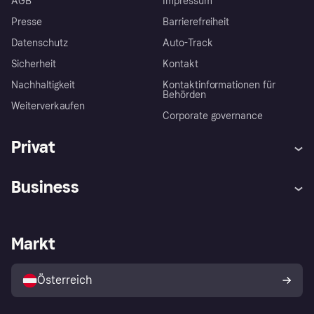
AGB
Impressum
Presse
Barrierefreiheit
Datenschutz
Auto-Track
Sicherheit
Kontakt
Nachhaltigkeit
Kontaktinformationen für
Behörden
Weiterverkaufen
Corporate governance
Privat
Hilfe
Käuferschutzrichtlinien
Business
Einloggen
Beschwerden
Händlersupport
Entwicklerseite
Klarna App
Datenschutzeinstellungen
Händlerportal
Betriebsstatus
Markt
Shops entdecken
Dein Widerrufsrecht
Mit Klarna verkaufen
Plattformen und Partner
Österreich