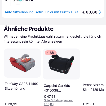
€ 63,60
Auto Sitzerhöhung isofix Junior mit Gurtfix I-Size, GR.2/3, Pixel Schwarz, Osann
Ähnliche Produkte
Wir haben eine Produktauswahl zusammengestellt, die für dich 
interessant sein könnte.
Alle anzeigen
-18%
TataWay CARS 11490
Petex Sitzerhö
Carpoint Carkids
Sitzerhöhung
Size R129 Max
4310038
Schwarz
Sitzerhöhung
€ 47,58
Oder 3 Zahlungen von
€ 28,99
€ 21,01
€ 15,86