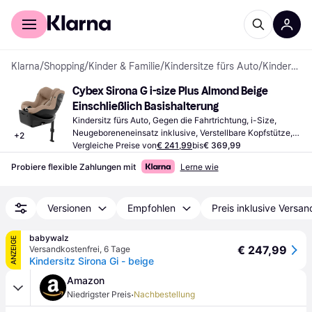
Für Shopper
Für Händler
Klarna
/
Shopping
/
Kinder & Familie
/
Kindersitze fürs Auto
/
Kindersitze fürs Auto
Cybex Sirona G i-size Plus Almond Beige 
Einschließlich Basishalterung
Kindersitz fürs Auto, Gegen die Fahrtrichtung, i-Size, 
Neugeboreneneinsatz inklusive, Verstellbare Kopfstütze, 
+
2
Einschließlich Basishalterung, Seitlicher Aufprallschutz 
Vergleiche Preise von
€ 241,99
bis
€ 369,99
(ASIP), Waschbarer Bezug, Drehbar
Probiere flexible Zahlungen mit
Lerne wie
Versionen
Empfohlen
Preis inklusive Versan
babywalz
ANZEIGE
€ 247,99
Versandkostenfrei
,
6 Tage
Kindersitz Sirona Gi - beige
Amazon
·
Niedrigster Preis
Nachbestellung