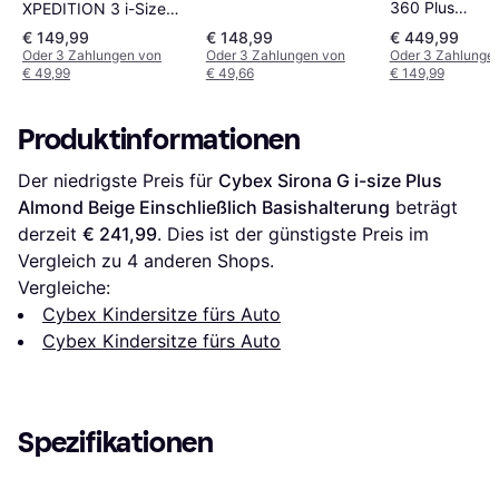
360 Plus
XPEDITION 3 i-Size
Kinderautositz
Kindersitz Beige
€ 149,99
€ 148,99
€ 449,99
Oder 3 Zahlungen von
Oder 3 Zahlungen von
Oder 3 Zahlunge
€ 49,99
€ 49,66
€ 149,99
Produktinformationen
Der niedrigste Preis für 
Cybex Sirona G i-size Plus 
Almond Beige Einschließlich Basishalterung
 beträgt 
derzeit 
€ 241,99
. Dies ist der günstigste Preis im 
Vergleich zu 
4
 anderen Shops.
Vergleiche:
Cybex Kindersitze fürs Auto
Cybex Kindersitze fürs Auto
Spezifikationen