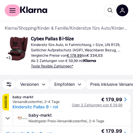
Für Shopper
Für Händler
Klarna
/
Shopping
/
Kinder & Familie
/
Kindersitze fürs Auto
/
Kindersitze fürs Auto
Cybex Pallas B i-Size
Kindersitz fürs Auto, In Fahrtrichtung, i-Size, UN R129, 
Seitlicher Aufprallschutz (ASIP), Waschbarer Bezug, 
Verstellbare Kopfstütze
Vergleiche Preise von
€ 179,99
bis
€ 334,03
+
3
Ab 3 Zahlungen von € 59,99 mit
Teste flexible Zahlungen*
Versionen
Empfohlen
Preis inklusive Versan
baby-markt
ANZEIGE
€ 179,99
Versandkostenfrei
,
2–4 Tage
Oder 3 Zahlungen von € 59,99
Kindersitz Pallas B - rot
baby-markt
·
Niedrigster Preis
Versandkostenfrei
,
2–4 Tage
€ 179,99