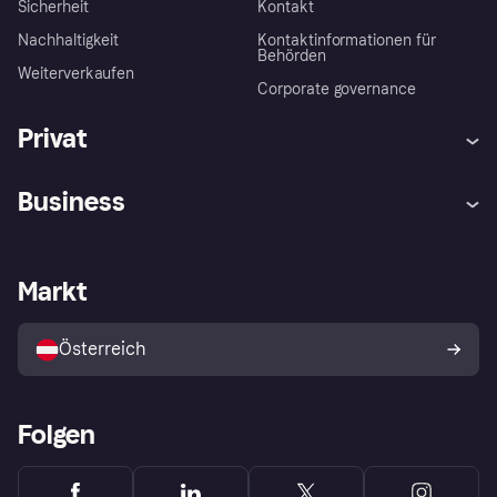
Sicherheit
Kontakt
Nachhaltigkeit
Kontaktinformationen für
Behörden
Weiterverkaufen
Corporate governance
Privat
Hilfe
Käuferschutzrichtlinien
Business
Einloggen
Beschwerden
Händlersupport
Entwicklerseite
Klarna App
Datenschutzeinstellungen
Händlerportal
Betriebsstatus
Markt
Shops entdecken
Dein Widerrufsrecht
Mit Klarna verkaufen
Plattformen und Partner
Österreich
Folgen