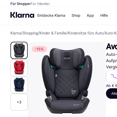
Für Shopper
Für Händler
Entdecke Klarna
Shop
App
Hilfe
Klarna
/
Shopping
/
Kinder & Familie
/
Kindersitze fürs Auto
/
Auto-Ki
Zahlungsmethoden
Shops
Zahlungsmethoden
MediaM
Avo
Sofort bezahlen
H&M
-15%
Bezahle in 3
Temu
Auto-
Teilzahlungen
Kauflan
Bezahle in bis zu 30
Samsu
Aufpr
Tagen
Vergl
Ratenzahlung
Alle Shops
Ab € 
All
+3