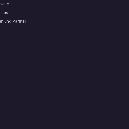
rseite
tatus
en und Partner