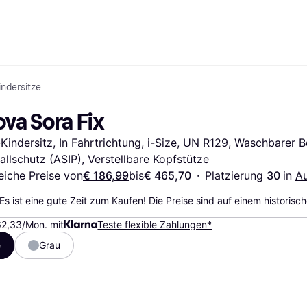
ndersitze
Shopping und Cashback
Shoppe und vergleiche Preise
Banking
Sparprodukte
Mobil
Foto & Video
Büroau
arkt
Cashback
Sale
Klarna Card
Gaming & Unterhaltung
Sparkonto
Reise-eSI
va Sora Fix
Shops entdecken
Schönheit & Gesundheit
Klarna Guthaben
Mobilgeräte & Wearables
Flexkonto
Mitgliedschaft
Bekleidung & Accessoires
Kinder & Familie
Festgeldkonto
Kindersitz, In Fahrtrichtung, i-Size, UN R129, Waschbarer Be
d.at
Spielzeug & Hobbys
Fahrzeuge & Zubehör
ng
Möbel & Haushalt
Garten & Außenbereich
allschutz (ASIP), Verstellbare Kopfstütze
TV & Audio
Küchengeräte
eiche Preise von
€ 186,99
bis
€ 465,70
·
Platzierung 
30 
in 
Au
Sport & Freizeit
Haushaltsgeräte
Computer
Bücher, Filme & Musik
Es ist eine gute Zeit zum Kaufen! Die Preise sind auf einem historisc
Renovierung & Bau
Alle Ka
62,33/Mon. mit
Teste flexible Zahlungen*
e
Grau