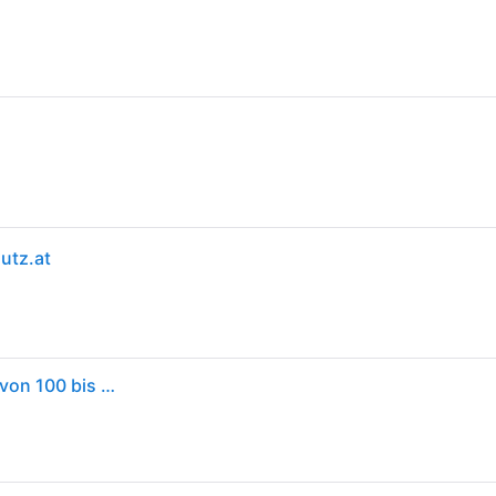
utz.at
AVOVA Sora-Fix (Koala Grey) der Folgesitz geeignet von 100 bis 150 cm, 4 bis 12 Jahre, mit Isofix, Booster Autositz