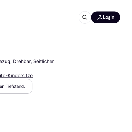
Login
Weitere Informationen
sstattung
M
Was ist Klarna?
zug, Drehbar, Seitlicher 
to-Kindersitze
hen Tiefstand.
tegorien