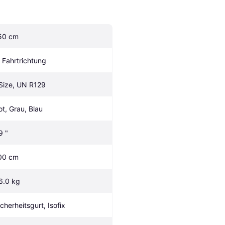
50 cm
n Fahrtrichtung
-Size, UN R129
ot, Grau, Blau
9 "
00 cm
6.0 kg
icherheitsgurt, Isofix