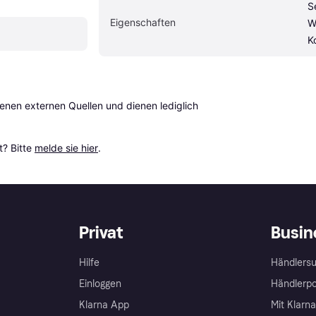
S
Eigen­schaften
W
K
en externen Quellen und dienen lediglich 
? Bitte 
melde sie hier
.
Privat
Busin
Hilfe
Händlersu
Einloggen
Händlerpo
Klarna App
Mit Klarn