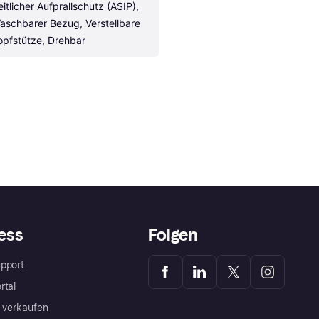
eitlicher Aufprallschutz (ASIP), 
aschbarer Bezug, Verstellbare 
opfstütze, Drehbar
ess
Folgen
pport
rtal
a verkaufen