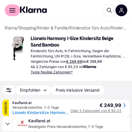
Für Shopper
Für Händler
Klarna
/
Shopping
/
Kinder & Familie
/
Kindersitze fürs Auto
/
Kindersitze fürs Auto
Lionelo Harmony i-Size Kindersitz Beige 
Sand Bamboo
Kindersitz fürs Auto, In Fahrtrichtung, Gegen die 
Fahrtrichtung, UN R129, i-Size, Verstellbare Kopfstütze, 
Seitlicher Aufprallschutz (ASIP), Drehbar
Vergleiche Preise von
€ 249,99
bis
€ 259,99
Ab 3 Zahlungen von € 83,33 mit
Teste flexible Zahlungen*
Empfohlen
Preis inklusive Versand
Kaufland.at
ANZEIGE
€ 249,99
Versandkostenfrei
,
1–3 Tage
Oder 3 Zahlungen von € 83,33
Lionelo Kindersitze Harmony i-Size, 360° EasyTurn Basis, ISOFIX und Stützfuß, BuckleAlarm, Side Impact Guard, Verstellbare Kopfstütze und Rückenlehne - Beige
Kaufland.at
·
Niedrigster Preis
Versandkostenfrei
,
1–3 Tage