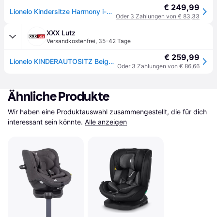
€ 249,99
Lionelo Kindersitze Harmony i-Size, 360° EasyTurn Basis, ISOFIX und Stützfuß, BuckleAlarm, Side Impact Guard, Verstellbare Kopfstütze und Rückenlehne - Beige
Oder 3 Zahlungen von € 83,33
XXX Lutz
Versandkostenfrei
,
35–42 Tage
€ 259,99
Lionelo KINDERAUTOSITZ Beige xxxlutz.at
Oder 3 Zahlungen von € 86,66
Ähnliche Produkte
Wir haben eine Produktauswahl zusammengestellt, die für dich 
interessant sein könnte.
Alle anzeigen