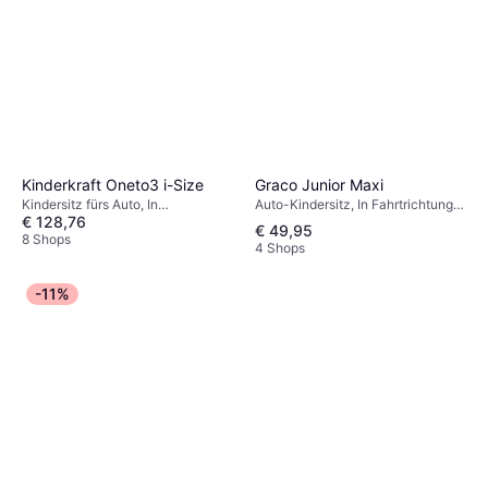
Graco Junior Maxi
Kinderkraft Oneto3 i-Size
Auto-Kindersitz, In Fahrtrichtung,
Kindersitz fürs Auto, In
€ 128,76
UN R129, i-Size, ECE R44,
Fahrtrichtung, i-Size, ECE R44,
€ 49,95
Seitlicher Aufprallschutz (ASIP),
Waschbarer Bezug, Verstellbare
8 Shops
4 Shops
Waschbarer Bezug, Verstellbare
Kopfstütze, Neugeboreneneinsatz
Kopfstütze
inklusive, Seitlicher Aufprallschutz
(ASIP)
-11%