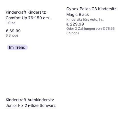
Cybex Pallas G3 Kindersitz
Kinderkraft Kindersitz
Magic Black
Comfort Up 76-150 cm
Kindersitz fürs Auto, In
i-Size
Schwarz
€ 229,99
Fahrtrichtung, i-Size
Oder 3 Zahlungen von € 76,66
€ 69,99
6 Shops
6 Shops
Im Trend
Kinderkraft Autokindersitz
Junior Fix 2 i-Size Schwarz