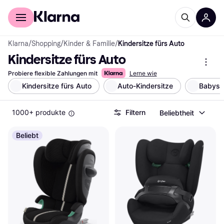
Für Shopper
Für Händler
Klarna
/
Shopping
/
Kinder & Familie
/
Kindersitze fürs Auto
Kindersitze fürs Auto
Probiere flexible Zahlungen mit
Lerne wie
Kindersitze fürs Auto
Auto-Kindersitze
Babysc
1000+ produkte
Filtern
Beliebtheit
Beliebt