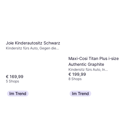
Joie Kinderautositz Schwarz
Kindersitz fürs Auto, Gegen die
Fahrtrichtung
Maxi-Cosi Titan Plus i-size
Authentic Graphite
Kindersitz fürs Auto, In
€ 199,99
Fahrtrichtung, UN R129, i-Size,
€ 169,99
Seitlicher Aufprallschutz (ASIP),
8 Shops
5 Shops
Waschbarer Bezug, Verstellbare
Kopfstütze
Im Trend
Im Trend