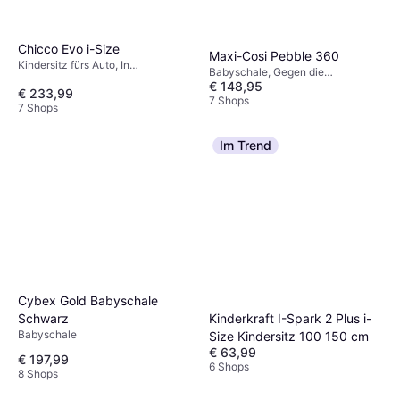
Chicco Evo i-Size
Maxi-Cosi Pebble 360
Kindersitz fürs Auto, In
Babyschale, Gegen die
Fahrtrichtung, Gegen die
€ 148,95
Fahrtrichtung, UN R129, i-Size,
€ 233,99
Fahrtrichtung, UN R129, i-Size,
Seitlicher Aufprallschutz (ASIP),
7 Shops
Neugeboreneneinsatz inklusive,
7 Shops
Waschbarer Bezug, Drehbar,
Verstellbare Kopfstütze, Seitlicher
Tragegriff, Verstellbare Kopfstütze,
Aufprallschutz (ASIP), Waschbarer
Neugeboreneneinsatz inklusive
Im Trend
Bezug
Cybex Gold Babyschale
Schwarz
Kinderkraft I-Spark 2 Plus i-
Babyschale
Size Kindersitz 100 150 cm
€ 63,99
€ 197,99
6 Shops
8 Shops