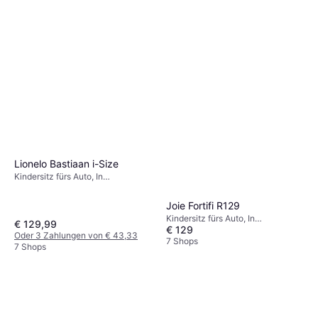
Lionelo Bastiaan i-Size
Kindersitz fürs Auto, In
Fahrtrichtung, Gegen die
Fahrtrichtung, i-Size, UN R129,
Joie Fortifi R129
Plus-getestet,
Kindersitz fürs Auto, In
Neugeboreneneinsatz inklusive,
€ 129,99
€ 129
Fahrtrichtung, i-Size, UN R129,
Waschbarer Bezug, Drehbar,
Oder 3 Zahlungen von € 43,33
Waschbarer Bezug, Verstellbare
7 Shops
Verstellbare Kopfstütze, Seitlicher
7 Shops
Kopfstütze, Seitlicher
Aufprallschutz (ASIP)
Aufprallschutz (ASIP)