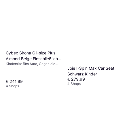
Cybex Sirona G i-size Plus
Almond Beige Einschließlich
Kindersitz fürs Auto, Gegen die
Basishalterung
Joie I-Spin Max Car Seat
Fahrtrichtung, i-Size,
Neugeboreneneinsatz inklusive,
Schwarz Kinder
Verstellbare Kopfstütze,
€ 279,99
€ 241,99
Einschließlich Basishalterung,
4 Shops
4 Shops
Seitlicher Aufprallschutz (ASIP),
Waschbarer Bezug, Drehbar