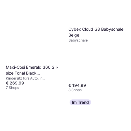
Cybex Cloud G3 Babyschale
Beige
Babyschale
Maxi-Cosi Emerald 360 S i-
size Tonal Black
Kindersitz fürs Auto, In
Einschließlich Basishalterung
€ 269,99
Fahrtrichtung, Gegen die
€ 194,99
Fahrtrichtung, i-Size, UN R129,
7 Shops
8 Shops
Seitlicher Aufprallschutz (ASIP),
Waschbarer Bezug, Drehbar,
Verstellbare Kopfstütze,
Im Trend
Neugeboreneneinsatz inklusive,
Einschließlich Basishalterung