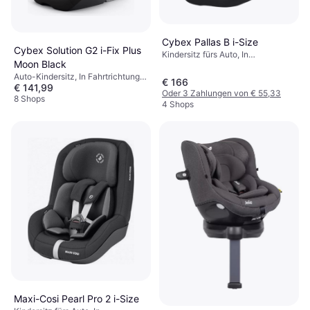
Cybex Pallas B i-Size
Cybex Solution G2 i-Fix Plus
Kindersitz fürs Auto, In
Moon Black
Fahrtrichtung, UN R129, i-Size,
Auto-Kindersitz, In Fahrtrichtung,
Seitlicher Aufprallschutz (ASIP),
€ 166
€ 141,99
Gegen die Fahrtrichtung, i-Size,
Waschbarer Bezug, Verstellbare
Oder 3 Zahlungen von € 55,33
UN R129, Waschbarer Bezug,
8 Shops
Kopfstütze
4 Shops
Verstellbare Kopfstütze, Seitlicher
Aufprallschutz (ASIP)
Maxi-Cosi Pearl Pro 2 i-Size