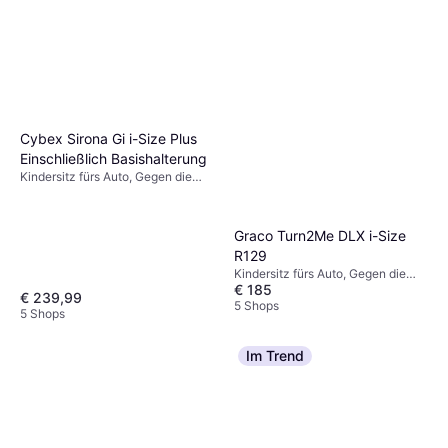
Cybex Sirona Gi i-Size Plus
Einschließlich Basishalterung
Kindersitz fürs Auto, Gegen die
Fahrtrichtung, UN R129, i-Size,
Einschließlich Basishalterung,
Waschbarer Bezug, Drehbar,
Graco Turn2Me DLX i-Size
Neugeboreneneinsatz inklusive,
R129
Verstellbare Kopfstütze, Seitlicher
Aufprallschutz (ASIP)
Kindersitz fürs Auto, Gegen die
€ 185
Fahrtrichtung, In Fahrtrichtung,
€ 239,99
Verstellbare Kopfstütze,
5 Shops
5 Shops
Neugeboreneneinsatz inklusive,
Drehbar, Waschbarer Bezug
Im Trend