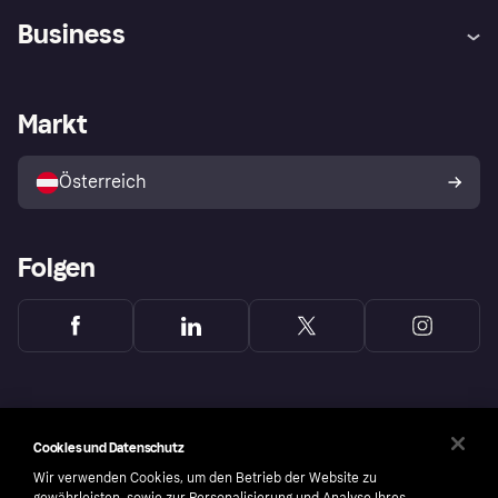
Hilfe
Käuferschutzrichtlinien
Business
Einloggen
Beschwerden
Händlersupport
Entwicklerseite
Klarna App
Datenschutzeinstellungen
Händlerportal
Betriebsstatus
Markt
Shops entdecken
Dein Widerrufsrecht
Mit Klarna verkaufen
Plattformen und Partner
Österreich
Folgen
Cookies und Datenschutz
Wir verwenden Cookies, um den Betrieb der Website zu