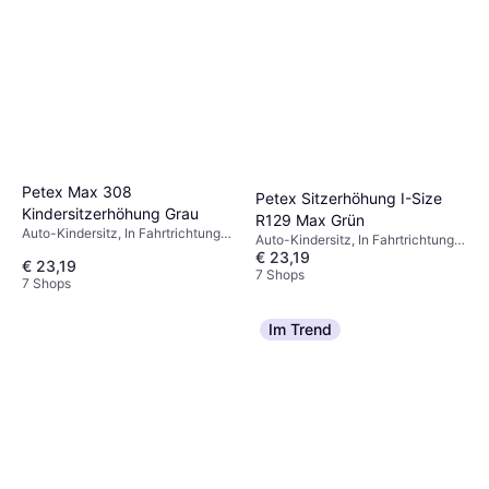
Petex Max 308
Petex Sitzerhöhung I-Size
Kindersitzerhöhung Grau
R129 Max Grün
Auto-Kindersitz, In Fahrtrichtung,
Auto-Kindersitz, In Fahrtrichtung,
Waschbarer Bezug
€ 23,19
Waschbarer Bezug, Verstellbare
€ 23,19
Kopfstütze
7 Shops
7 Shops
Im Trend