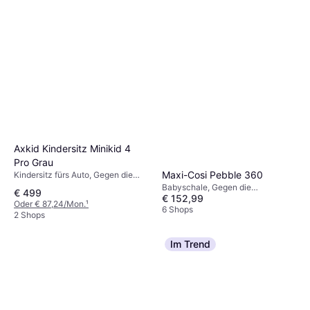
Waschbarer Bezug, Drehbar
Axkid Kindersitz Minikid 4
Pro Grau
Maxi-Cosi Pebble 360
Kindersitz fürs Auto, Gegen die
Fahrtrichtung, Plus-getestet, UN
Babyschale, Gegen die
€ 499
R129, Waschbarer Bezug,
€ 152,99
Fahrtrichtung, UN R129, i-Size,
Oder € 87,24/Mon.
¹
Verstellbare Kopfstütze, Seitlicher
Seitlicher Aufprallschutz (ASIP),
6 Shops
2 Shops
Aufprallschutz (ASIP)
Waschbarer Bezug, Drehbar,
Tragegriff, Verstellbare Kopfstütze,
Neugeboreneneinsatz inklusive
Im Trend