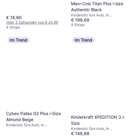
Maxi-Cosi Titan Plus i-size
Authentic Black
Kindersitz fürs Auto, In
€ 74,90
€ 199,69
Fahrtrichtung, UN R129, i-Size,
Oder 3 Zahlungen von € 24,96
Seitlicher Aufprallschutz (ASIP),
9 Shops
4 Shops
Waschbarer Bezug, Verstellbare
Kopfstütze
Im Trend
Im Trend
Cybex Pallas G3 Plus i-Size
Kinderkraft XPEDITION 3 i-
Almond Beige
Size
Kindersitz fürs Auto, In
Kindersitz fürs Auto, In
Fahrtrichtung, i-Size
€ 149,99
Fahrtrichtung, Gegen die