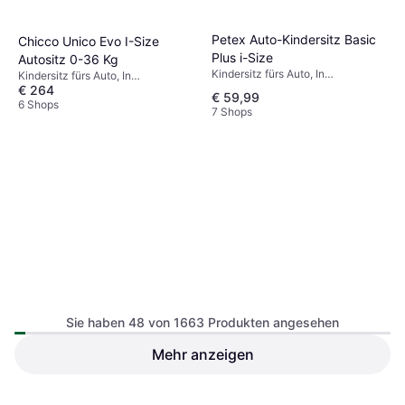
Petex Auto-Kindersitz Basic
Chicco Unico Evo I-Size
Plus i-Size
Autositz 0-36 Kg
Kindersitz fürs Auto, In
Kindersitz fürs Auto, In
Fahrtrichtung, Waschbarer Bezug
€ 264
Fahrtrichtung, Waschbarer Bezug
€ 59,99
6 Shops
7 Shops
Cybex Gold Babyschale
Schwarz
Sie haben 48 von 1663 Produkten angesehen
Babyschale
Mehr anzeigen
Cybex Pallas G3 Plus i-Size
Stone Grey
Kindersitz fürs Auto, In