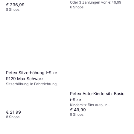
Fahrtrichtung, i-Size, UN R129,
Oder 3 Zahlungen von € 49,99
€ 236,99
Waschbarer Bezug,
6 Shops
8 Shops
Neugeboreneneinsatz inklusive,
Drehbar, Verstellbare Kopfstütze,
Seitlicher Aufprallschutz (ASIP)
Petex Sitzerhöhung I-Size
R129 Max Schwarz
Sitzerhöhung, In Fahrtrichtung,
ECE R44, Waschbarer Bezug
Petex Auto-Kindersitz Basic
i-Size
Kindersitz fürs Auto, In
€ 49,99
Fahrtrichtung, i-Size, Waschbarer
€ 21,99
Bezug, Seitlicher Aufprallschutz
9 Shops
8 Shops
(ASIP)