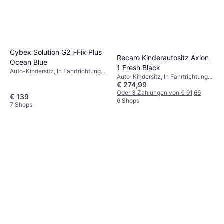
Cybex Solution G2 i-Fix Plus
Recaro Kinderautositz Axion
Ocean Blue
1 Fresh Black
Auto-Kindersitz, In Fahrtrichtung,
Auto-Kindersitz, In Fahrtrichtung,
Gegen die Fahrtrichtung, UN R129,
€ 274,99
i-Size, ECE R44, Waschbarer
i-Size, Verstellbare Kopfstütze,
Bezug, Seitlicher Aufprallschutz
Oder 3 Zahlungen von € 91,66
Seitlicher Aufprallschutz (ASIP),
€ 139
(ASIP), Verstellbare Kopfstütze
6 Shops
Waschbarer Bezug
7 Shops