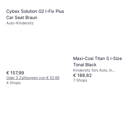
Cybex Solution G2 I-Fix Plus
Car Seat Braun
Auto-Kindersitz
Maxi-Cosi Titan S i-Size
Tonal Black
Kindersitz fürs Auto, In
€ 157,99
€ 188,62
Fahrtrichtung, i-Size, Waschbarer
Oder 3 Zahlungen von € 52,66
Bezug, Verstellbare Kopfstütze,
7 Shops
4 Shops
Seitlicher Aufprallschutz (ASIP)