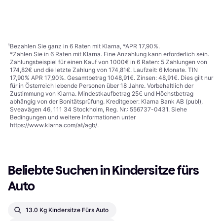
€ 236,99
Fahrtrichtung, i-Size
€ 216,94
8 Shops
9 Shops
1
2
3
...
19
...
35
¹
Bezahlen Sie ganz in 6 Raten mit Klarna, *APR 17,90%.
*Zahlen Sie in 6 Raten mit Klarna. Eine Anzahlung kann erforderlich sein.
Zahlungsbeispiel für einen Kauf von 1000€ in 6 Raten: 5 Zahlungen von
174,82€ und die letzte Zahlung von 174,81€. Laufzeit: 6 Monate. TIN
17,90% APR 17,90%. Gesamtbetrag 1048,91€. Zinsen: 48,91€. Dies gilt nur
für in Österreich lebende Personen über 18 Jahre. Vorbehaltlich der
Zustimmung von Klarna. Mindestkaufbetrag 25€ und Höchstbetrag
abhängig von der Bonitätsprüfung. Kreditgeber: Klarna Bank AB (publ),
Sveavägen 46, 111 34 Stockholm, Reg. Nr.: 556737-0431. Siehe
Bedingungen und weitere Informationen unter
https://www.klarna.com/at/agb/
.
Beliebte Suchen in Kindersitze fürs 
Auto
13.0 Kg Kindersitze Fürs Auto