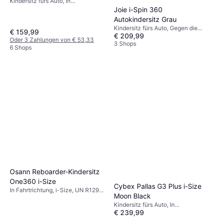
Kindersitz fürs Auto, In
Fahrtrichtung, Gegen die
Joie i-Spin 360
Fahrtrichtung, i-Size, Seitlicher
Autokindersitz Grau
Aufprallschutz (ASIP), Waschbarer
Kindersitz fürs Auto, Gegen die
€ 159,99
Bezug, Verstellbare Kopfstütze
€ 209,99
Fahrtrichtung, In Fahrtrichtung,
Oder 3 Zahlungen von € 53,33
Verstellbare Kopfstütze,
3 Shops
6 Shops
Waschbarer Bezug
Osann Reboarder-Kindersitz
One360 i-Size
Cybex Pallas G3 Plus i-Size
In Fahrtrichtung, i-Size, UN R129,
Moon Black
Verstellbare Kopfstütze,
Kindersitz fürs Auto, In
Neugeboreneneinsatz inklusive,
€ 239,99
Fahrtrichtung, i-Size
Seitlicher Aufprallschutz (ASIP),