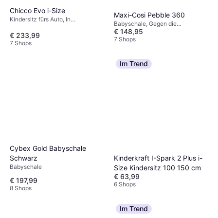
Chicco Evo i-Size
Maxi-Cosi Pebble 360
Kindersitz fürs Auto, In
Babyschale, Gegen die
Fahrtrichtung, Gegen die
€ 148,95
Fahrtrichtung, UN R129, i-Size,
€ 233,99
Fahrtrichtung, UN R129, i-Size,
Seitlicher Aufprallschutz (ASIP),
7 Shops
Neugeboreneneinsatz inklusive,
7 Shops
Waschbarer Bezug, Drehbar,
Verstellbare Kopfstütze, Seitlicher
Tragegriff, Verstellbare Kopfstütze,
Aufprallschutz (ASIP), Waschbarer
Neugeboreneneinsatz inklusive
Im Trend
Bezug
Cybex Gold Babyschale
Schwarz
Kinderkraft I-Spark 2 Plus i-
Babyschale
Size Kindersitz 100 150 cm
€ 63,99
€ 197,99
6 Shops
8 Shops
Im Trend