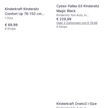
Cybex Pallas G3 Kindersitz
Kinderkraft Kindersitz
Magic Black
Comfort Up 76-150 cm
Kindersitz fürs Auto, In
i-Size
Schwarz
€ 229,99
Fahrtrichtung, i-Size
Oder 3 Zahlungen von € 76,66
€ 69,99
6 Shops
6 Shops
Kinderkraft Oneto3 i-Size
Kindersitz fürs Auto, In