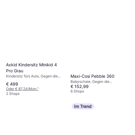
Waschbarer Bezug, Drehbar
Axkid Kindersitz Minikid 4
Pro Grau
Maxi-Cosi Pebble 360
Kindersitz fürs Auto, Gegen die
Fahrtrichtung, Plus-getestet, UN
Babyschale, Gegen die
€ 499
R129, Waschbarer Bezug,
€ 152,99
Fahrtrichtung, UN R129, i-Size,
Oder € 87,24/Mon.
¹
Verstellbare Kopfstütze, Seitlicher
Seitlicher Aufprallschutz (ASIP),
6 Shops
2 Shops
Aufprallschutz (ASIP)
Waschbarer Bezug, Drehbar,
Tragegriff, Verstellbare Kopfstütze,
Neugeboreneneinsatz inklusive
Im Trend