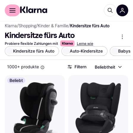
Für Shopper
Für Händler
Klarna
/
Shopping
/
Kinder & Familie
/
Kindersitze fürs Auto
Kindersitze fürs Auto
Probiere flexible Zahlungen mit
Lerne wie
Kindersitze fürs Auto
Auto-Kindersitze
Babysc
1000+ produkte
Filtern
Beliebtheit
Beliebt