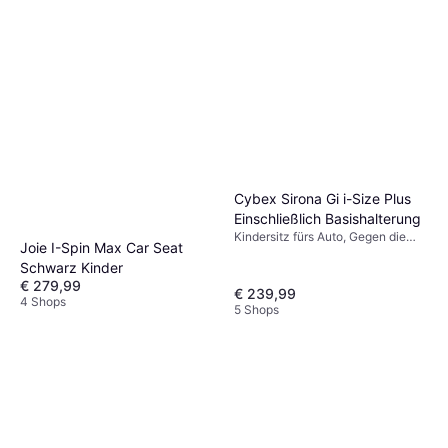
Cybex Sirona Gi i-Size Plus
Einschließlich Basishalterung
Kindersitz fürs Auto, Gegen die
Joie I-Spin Max Car Seat
Fahrtrichtung, UN R129, i-Size,
Schwarz Kinder
Einschließlich Basishalterung,
Waschbarer Bezug, Drehbar,
€ 279,99
€ 239,99
Neugeboreneneinsatz inklusive,
4 Shops
5 Shops
Verstellbare Kopfstütze, Seitlicher
Aufprallschutz (ASIP)