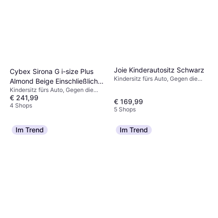
Joie Kinderautositz Schwarz
Cybex Sirona G i-size Plus
Kindersitz fürs Auto, Gegen die
Almond Beige Einschließlich
Fahrtrichtung
Kindersitz fürs Auto, Gegen die
Basishalterung
€ 241,99
Fahrtrichtung, i-Size,
€ 169,99
Neugeboreneneinsatz inklusive,
4 Shops
5 Shops
Verstellbare Kopfstütze,
Einschließlich Basishalterung,
Seitlicher Aufprallschutz (ASIP),
Im Trend
Im Trend
Waschbarer Bezug, Drehbar