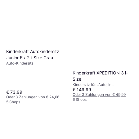
Kinderkraft Autokindersitz
Junior Fix 2 i-Size Grau
Auto-Kindersitz
Kinderkraft XPEDITION 3 i-
Size
Kindersitz fürs Auto, In
€ 149,99
Fahrtrichtung, Gegen die
€ 73,99
Fahrtrichtung, i-Size, UN R129,
Oder 3 Zahlungen von € 49,99
Oder 3 Zahlungen von € 24,66
Waschbarer Bezug,
6 Shops
5 Shops
Neugeboreneneinsatz inklusive,
Drehbar, Verstellbare Kopfstütze,
Seitlicher Aufprallschutz (ASIP)