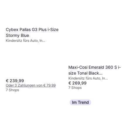
Cybex Pallas G3 Plus i-Size
Stormy Blue
Kindersitz fürs Auto, In
Fahrtrichtung, i-Size
Maxi-Cosi Emerald 360 S i-
size Tonal Black
Kindersitz fürs Auto, In
Einschließlich Basishalterung
€ 239,99
€ 269,99
Fahrtrichtung, Gegen die
Oder 3 Zahlungen von € 79,99
Fahrtrichtung, i-Size, UN R129,
7 Shops
7 Shops
Seitlicher Aufprallschutz (ASIP),
Waschbarer Bezug, Drehbar,
Verstellbare Kopfstütze,
Im Trend
Neugeboreneneinsatz inklusive,
Einschließlich Basishalterung