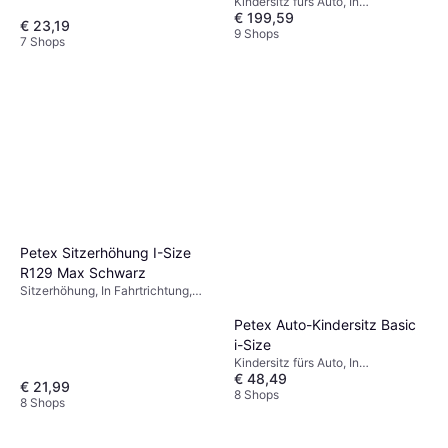
Kindersitz fürs Auto, In
€ 199,59
Fahrtrichtung, UN R129, i-Size,
€ 23,19
Seitlicher Aufprallschutz (ASIP),
9 Shops
7 Shops
Waschbarer Bezug, Verstellbare
Kopfstütze
Petex Sitzerhöhung I-Size
R129 Max Schwarz
Sitzerhöhung, In Fahrtrichtung,
ECE R44, Waschbarer Bezug
Petex Auto-Kindersitz Basic
i-Size
Kindersitz fürs Auto, In
€ 48,49
Fahrtrichtung, i-Size,
€ 21,99
Neugeboreneneinsatz inklusive,
8 Shops
8 Shops
Waschbarer Bezug, Seitlicher
Aufprallschutz (ASIP)