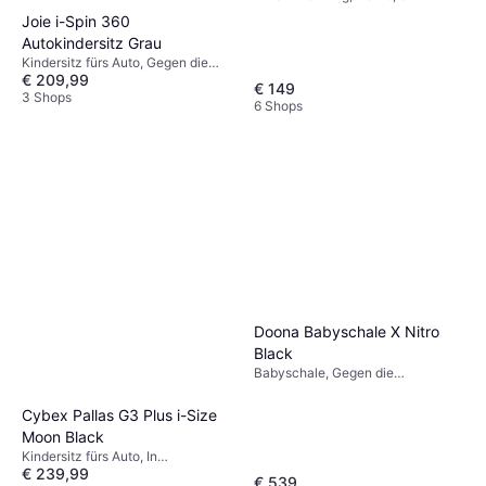
Verstellbare Kopfstütze,
Joie i-Spin 360
Neugeboreneneinsatz inklusive,
Autokindersitz Grau
Seitlicher Aufprallschutz (ASIP),
Kindersitz fürs Auto, Gegen die
Waschbarer Bezug
€ 209,99
Fahrtrichtung, In Fahrtrichtung,
€ 149
Verstellbare Kopfstütze,
3 Shops
6 Shops
Waschbarer Bezug
Doona Babyschale X Nitro
Black
Babyschale, Gegen die
Fahrtrichtung,
Neugeboreneneinsatz inklusive,
Cybex Pallas G3 Plus i-Size
Waschbarer Bezug, Verstellbare
Moon Black
Kopfstütze
Kindersitz fürs Auto, In
€ 239,99
Fahrtrichtung, i-Size
€ 539