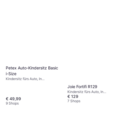
Petex Auto-Kindersitz Basic
i-Size
Kindersitz fürs Auto, In
Fahrtrichtung, i-Size, Waschbarer
Joie Fortifi R129
Bezug, Seitlicher Aufprallschutz
Kindersitz fürs Auto, In
(ASIP)
€ 129
Fahrtrichtung, i-Size, UN R129,
€ 49,99
Waschbarer Bezug, Verstellbare
7 Shops
9 Shops
Kopfstütze, Seitlicher
Aufprallschutz (ASIP)