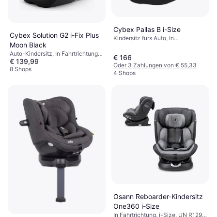
Cybex Pallas B i-Size
Cybex Solution G2 i-Fix Plus
Kindersitz fürs Auto, In
Moon Black
Fahrtrichtung, UN R129, i-Size,
Auto-Kindersitz, In Fahrtrichtung,
Seitlicher Aufprallschutz (ASIP),
€ 166
€ 139,99
Gegen die Fahrtrichtung, i-Size,
Waschbarer Bezug, Verstellbare
Oder 3 Zahlungen von € 55,33
UN R129, Waschbarer Bezug,
8 Shops
Kopfstütze
4 Shops
Verstellbare Kopfstütze, Seitlicher
Aufprallschutz (ASIP)
Osann Reboarder-Kindersitz
One360 i-Size
In Fahrtrichtung, i-Size, UN R129,