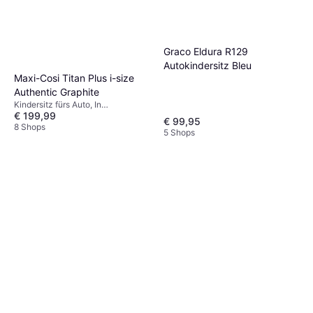
Graco Eldura R129
Autokindersitz Bleu
Maxi-Cosi Titan Plus i-size
Authentic Graphite
Kindersitz fürs Auto, In
€ 199,99
Fahrtrichtung, UN R129, i-Size,
€ 99,95
Seitlicher Aufprallschutz (ASIP),
8 Shops
5 Shops
Waschbarer Bezug, Verstellbare
Kopfstütze