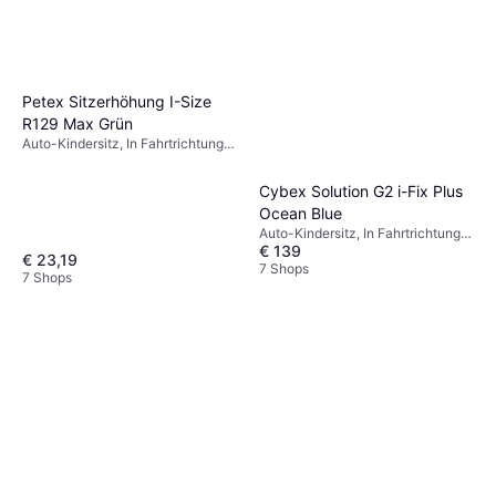
Petex Sitzerhöhung I-Size
R129 Max Grün
Auto-Kindersitz, In Fahrtrichtung,
Waschbarer Bezug, Verstellbare
Kopfstütze
Cybex Solution G2 i-Fix Plus
Ocean Blue
Auto-Kindersitz, In Fahrtrichtung,
€ 139
Gegen die Fahrtrichtung, UN R129,
€ 23,19
i-Size, Verstellbare Kopfstütze,
7 Shops
7 Shops
Seitlicher Aufprallschutz (ASIP),
Waschbarer Bezug