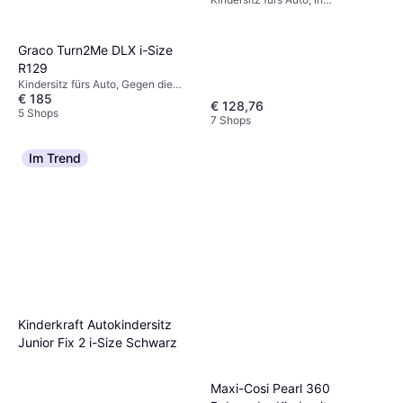
Fahrtrichtung, i-Size, ECE R44,
Waschbarer Bezug, Verstellbare
Kopfstütze, Neugeboreneneinsatz
Graco Turn2Me DLX i-Size
inklusive, Seitlicher Aufprallschutz
R129
(ASIP)
Kindersitz fürs Auto, Gegen die
€ 185
Fahrtrichtung, In Fahrtrichtung,
€ 128,76
Verstellbare Kopfstütze,
5 Shops
7 Shops
Neugeboreneneinsatz inklusive,
Drehbar, Waschbarer Bezug
Im Trend
Kinderkraft Autokindersitz
Junior Fix 2 i-Size Schwarz
Maxi-Cosi Pearl 360