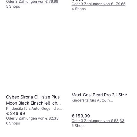
Oder 3 Zahlungen von € 79,99
Oder 3 Zahlungen von € 179,66
5 Shops
4 Shops
Maxi-Cosi Pearl Pro 2 i-Size
Cybex Sirona Gi i-size Plus
Kindersitz fürs Auto, In
Moon Black Einschließlich
Fahrtrichtung, Gegen die
Kindersitz fürs Auto, Gegen die
Basishalterung
Fahrtrichtung, i-Size, Seitlicher
€ 246,99
Fahrtrichtung, UN R129, i-Size,
Aufprallschutz (ASIP), Waschbarer
€ 159,99
Verstellbare Kopfstütze,
Oder 3 Zahlungen von € 82,33
Bezug, Verstellbare Kopfstütze
Oder 3 Zahlungen von € 53,33
Neugeboreneneinsatz inklusive,
6 Shops
5 Shops
Seitlicher Aufprallschutz (ASIP),
Einschließlich Basishalterung,