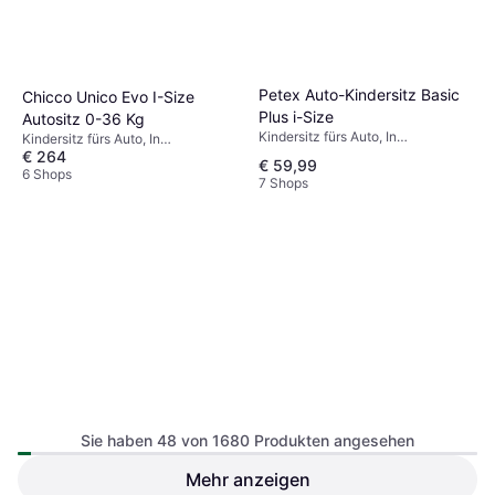
Petex Auto-Kindersitz Basic
Chicco Unico Evo I-Size
Plus i-Size
Autositz 0-36 Kg
Kindersitz fürs Auto, In
Kindersitz fürs Auto, In
Fahrtrichtung, Waschbarer Bezug
€ 264
Fahrtrichtung, Waschbarer Bezug
€ 59,99
6 Shops
7 Shops
Cybex Gold Babyschale
Schwarz
Sie haben 48 von 1680 Produkten angesehen
Babyschale
Mehr anzeigen