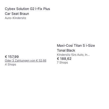
Cybex Solution G2 I-Fix Plus
Car Seat Braun
Auto-Kindersitz
Maxi-Cosi Titan S i-Size
Tonal Black
Kindersitz fürs Auto, In
€ 157,99
€ 188,62
Fahrtrichtung, i-Size, Waschbarer
Oder 3 Zahlungen von € 52,66
Bezug, Verstellbare Kopfstütze,
7 Shops
4 Shops
Seitlicher Aufprallschutz (ASIP)