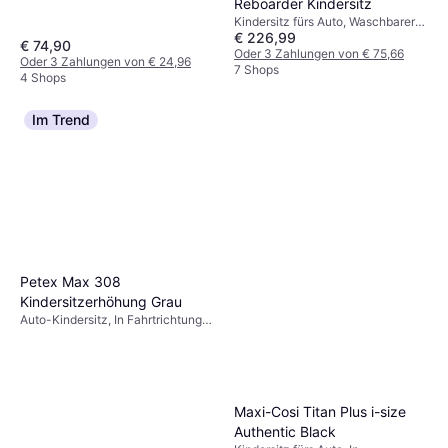
Reboarder Kindersitz
Kindersitz fürs Auto, Waschbarer
€ 226,99
Bezug
€ 74,90
Oder 3 Zahlungen von € 75,66
Oder 3 Zahlungen von € 24,96
7 Shops
4 Shops
Im Trend
Petex Max 308
Kindersitzerhöhung Grau
Auto-Kindersitz, In Fahrtrichtung,
Waschbarer Bezug
Maxi-Cosi Titan Plus i-size
Authentic Black