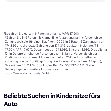
Cybex Pallas G3 Plus i-Size
Stone Grey
Kindersitz fürs Auto, In
€ 236,99
Fahrtrichtung, i-Size
€ 216,94
8 Shops
9 Shops
1
2
3
...
19
...
35
¹
Bezahlen Sie ganz in 6 Raten mit Klarna, *APR 17,90%.
*Zahlen Sie in 6 Raten mit Klarna. Eine Anzahlung kann erforderlich sein.
Zahlungsbeispiel für einen Kauf von 1000€ in 6 Raten: 5 Zahlungen von
174,82€ und die letzte Zahlung von 174,81€. Laufzeit: 6 Monate. TIN
17,90% APR 17,90%. Gesamtbetrag 1048,91€. Zinsen: 48,91€. Dies gilt nur
für in Österreich lebende Personen über 18 Jahre. Vorbehaltlich der
Zustimmung von Klarna. Mindestkaufbetrag 25€ und Höchstbetrag
abhängig von der Bonitätsprüfung. Kreditgeber: Klarna Bank AB (publ),
Sveavägen 46, 111 34 Stockholm, Reg. Nr.: 556737-0431. Siehe
Bedingungen und weitere Informationen unter
https://www.klarna.com/at/agb/
.
Beliebte Suchen in Kindersitze fürs 
Auto