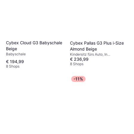
Cybex Cloud G3 Babyschale
Cybex Pallas G3 Plus i-Size
Beige
Almond Beige
Babyschale
Kindersitz fürs Auto, In
€ 236,99
Fahrtrichtung, i-Size
€ 194,99
8 Shops
8 Shops
-11%