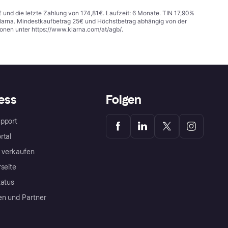
€ und die letzte Zahlung von 174,81€. Laufzeit: 6 Monate. TIN 17,90%
 Klarna. Mindestkaufbetrag 25€ und Höchstbetrag abhängig von der
ionen unter
https://www.klarna.com/at/agb/
.
ess
Folgen
pport
rtal
a verkaufen
rseite
tatus
en und Partner