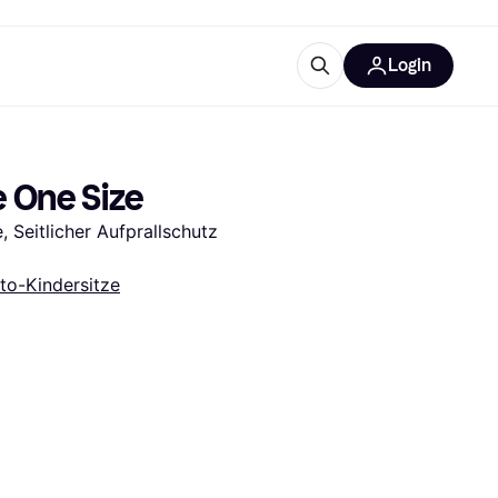
Login
Weitere Informationen
sstattung
M
Was ist Klarna?
e One Size
 Seitlicher Aufprallschutz 
to-Kindersitze
tegorien