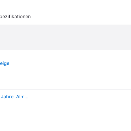
pezifikationen
Beige
CYBEX Gold Kinder-Autositz Solution G2 Plus, 3-12 Jahre, Almond Beige