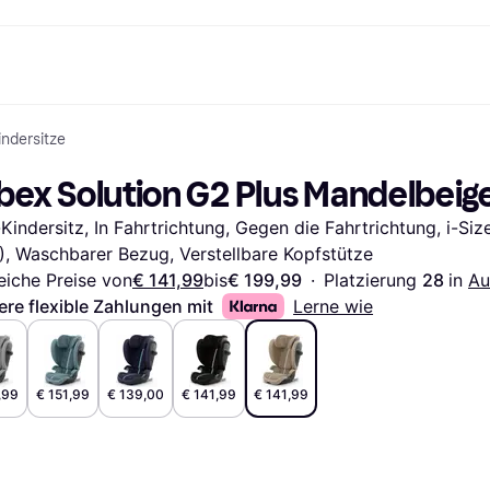
ndersitze
Shopping und Cashback
Shoppe und vergleiche Preise
Banking
Sparprodukte
Mobil
Foto & Video
Büroau
arkt
Cashback
Sale
Klarna Card
Gaming & Unterhaltung
Sparkonto
Reise-eSI
bex Solution G2 Plus Mandelbeig
Shops entdecken
Schönheit & Gesundheit
Klarna Guthaben
Mobilgeräte & Wearables
Flexkonto
Mitgliedschaft
Bekleidung & Accessoires
Kinder & Familie
Festgeldkonto
Kindersitz, In Fahrtrichtung, Gegen die Fahrtrichtung, i-Size,
d.at
Spielzeug & Hobbys
Fahrzeuge & Zubehör
ng
Möbel & Haushalt
Garten & Außenbereich
), Waschbarer Bezug, Verstellbare Kopfstütze
TV & Audio
Küchengeräte
eiche Preise von
€ 141,99
bis
€ 199,99
·
Platzierung 
28 
in 
Au
Sport & Freizeit
Haushaltsgeräte
ere flexible Zahlungen mit
Lerne wie
Computer
Bücher, Filme & Musik
Renovierung & Bau
Alle Ka
,99
€ 151,99
€ 139,00
€ 141,99
€ 141,99