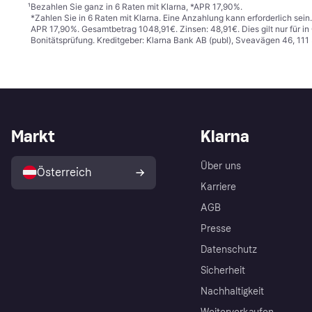
¹
Bezahlen Sie ganz in 6 Raten mit Klarna, *APR 17,90%.
*Zahlen Sie in 6 Raten mit Klarna. Eine Anzahlung kann erforderlich sei
APR 17,90%. Gesamtbetrag 1048,91€. Zinsen: 48,91€. Dies gilt nur für 
Bonitätsprüfung. Kreditgeber: Klarna Bank AB (publ), Sveavägen 46, 11
Markt
Klarna
Über uns
Österreich
Karriere
AGB
Presse
Datenschutz
Sicherheit
Nachhaltigkeit