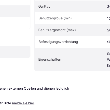
Gurttyp
3
Benutzergröße (min)
1
Benutzergewicht (max)
5
Befestigungsvorrichtung
S
S
Eigen­schaften
W
K
en externen Quellen und dienen lediglich 
? Bitte 
melde sie hier
.