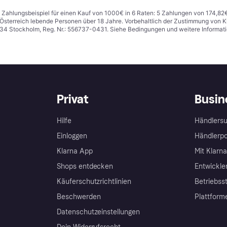
n. Zahlungsbeispiel für einen Kauf von 1000€ in 6 Raten: 5 Zahlungen von 174,82
in Österreich lebende Personen über 18 Jahre. Vorbehaltlich der Zustimmung von
1 34 Stockholm, Reg. Nr.: 556737-0431. Siehe Bedingungen und weitere Informat
Privat
Busin
Hilfe
Händlersu
Einloggen
Händlerpo
Klarna App
Mit Klarn
Shops entdecken
Entwickle
Käuferschutzrichtlinien
Betriebss
Beschwerden
Plattform
Datenschutzeinstellungen