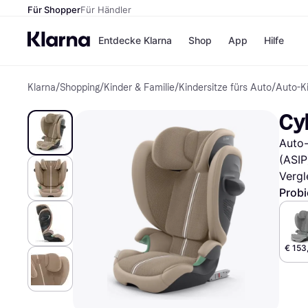
Für Shopper
Für Händler
Entdecke Klarna
Shop
App
Hilfe
Klarna
/
Shopping
/
Kinder & Familie
/
Kindersitze fürs Auto
/
Auto-Ki
Zahlungsmethoden
Shops
Zahlungsmethoden
MediaM
Cy
Sofort bezahlen
H&M
Bezahle in 3
Temu
Auto-
Teilzahlungen
Kauflan
Bezahle in bis zu 30
Samsu
(ASIP
Tagen
Vergl
Ratenzahlung
Probi
Alle Shops
€ 153