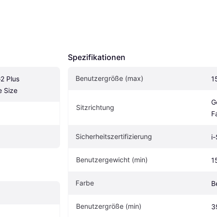
Spezifikationen
Benutzergröße (max)
2 Plus 
1
 Size
G
Sitzrichtung
F
Sicherheitszertifizierung
i
Benutzergewicht (min)
1
Farbe
B
Benutzergröße (min)
3