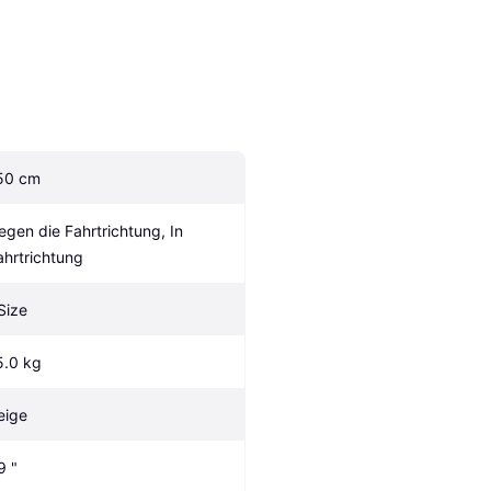
50 cm
egen die Fahrtrichtung, In 
ahrtrichtung
-Size
5.0 kg
eige
9 "