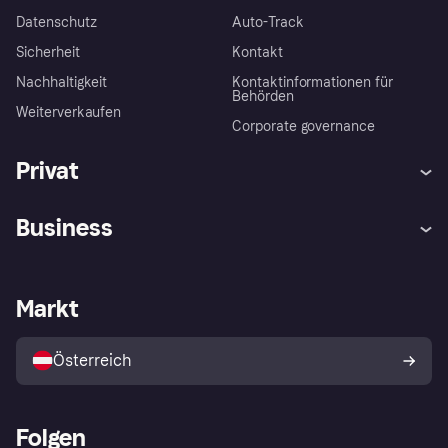
Datenschutz
Auto-Track
Sicherheit
Kontakt
Nachhaltigkeit
Kontaktinformationen für
Behörden
Weiterverkaufen
Corporate governance
Privat
Hilfe
Käuferschutzrichtlinien
Business
Einloggen
Beschwerden
Händlersupport
Entwicklerseite
Klarna App
Datenschutzeinstellungen
Händlerportal
Betriebsstatus
Markt
Shops entdecken
Dein Widerrufsrecht
Mit Klarna verkaufen
Plattformen und Partner
Österreich
Folgen