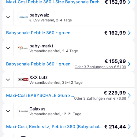
€ 152,99
Maxi-Cosi Pebble 360 i-Size Babyschale Drehbar, Neugeborenen Autositz 360 Grad, 0–15 Monate (40–83 cm), Drehung mit einer, ClimaFlow, Easy-In-Gurt, G-CELL Seitenaufprallschutz, Essential Green
babywalz
€ 1,99 Versand
,
2–4 Tage
€ 162,99
Babyschale Pebble 360 - gruen
baby-markt
Versandkostenfrei
,
2–4 Tage
€ 155,99
Babyschale Pebble 360 - gruen
Oder 3 Zahlungen von € 51,99
XXX Lutz
Versandkostenfrei
,
35–42 Tage
€ 229,99
Maxi-Cosi BABYSCHALE Grün xxxlutz.at
Oder 3 Zahlungen von € 76,66
Galaxus
Versandkostenfrei
,
12–21 Tage
€ 214,44
Maxi-Cosi, Kindersitz, Pebble 360 (Babyschale, ECE R129/i-Size Norm)