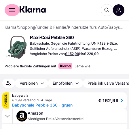
Für Shopper
Für Händler
Klarna
/
Shopping
/
Kinder & Familie
/
Kindersitze fürs Auto
/
Babyschalen
Maxi-Cosi Pebble 360
Babyschale, Gegen die Fahrtrichtung, UN R129, i-Size, 
Seitlicher Aufprallschutz (ASIP), Waschbarer Bezug, 
Drehbar, Tragegriff, Verstellbare Kopfstütze, 
Vergleiche Preise von
€ 152,99
bis
€ 229,99
+
2
Neugeboreneneinsatz inklusive
Probiere flexible Zahlungen mit
Lerne wie
Versionen
Empfohlen
Preis inklusive Versan
babywalz
ANZEIGE
€ 162,99
€ 1,99 Versand
,
2–4 Tage
Babyschale Pebble 360 - gruen
Amazon
·
Niedrigster Preis
Versandkostenfrei