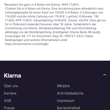
¹
Bezahlen Sie ganz in 6 Raten mit Klarna, *APR 17,90%.
*Zahlen Sie in 6 Raten mit Klarna. Eine Anzahlung kann erforderlich sein.
Zahlungsbeispiel für einen Kauf von 1000€ in 6 Raten: 5 Zahlungen von
174,82€ und die letzte Zahlung von 174,81€. Laufzeit: 6 Monate. TIN
17,90% APR 17,90%. Gesamtbetrag 1048,91€. Zinsen: 48,91€. Dies gilt nur
für in Österreich lebende Personen über 18 Jahre. Vorbehaltlich der
Zustimmung von Klarna. Mindestkaufbetrag 25€ und Höchstbetrag
abhängig von der Bonitätsprüfung. Kreditgeber: Klarna Bank AB (publ),
Sveavägen 46, 111 34 Stockholm, Reg. Nr.: 556737-0431. Siehe
Bedingungen und weitere Informationen unter
https://www.klarna.com/at/agb/
.
Klarna
Über uns
Wikipink
Karriere
Anti-Geldwäsche
AGB
Impressum
Presse
Barrierefreiheit