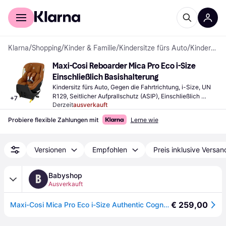
Für Shopper
Für Händler
Klarna
/
Shopping
/
Kinder & Familie
/
Kindersitze fürs Auto
/
Kindersitze fürs Auto
Maxi-Cosi Reboarder Mica Pro Eco i-Size 
Einschließlich Basishalterung
Kindersitz fürs Auto, Gegen die Fahrtrichtung, i-Size, UN 
R129, Seitlicher Aufprallschutz (ASIP), Einschließlich 
+
7
Derzeit
ausverkauft
Basishalterung, Waschbarer Bezug, Drehbar, Verstellbare 
Kopfstütze
Probiere flexible Zahlungen mit
Lerne wie
Versionen
Empfohlen
Preis inklusive Versan
Babyshop
B
Ausverkauft
€ 259,00
Maxi-Cosi Mica Pro Eco i-Size Authentic Cognac (40-105cm)