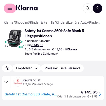
Für Shopper
Für Händler
Klarna
/
Shopping
/
Kinder & Familie
/
Kindersitze fürs Auto
/
Kindersitze fürs Auto
Safety 1st Cosmo 360 i-Safe Black 5 
Liegepositionen
Kindersitz fürs Auto
Preis
€ 145,65
+
2
Ab 3 Zahlungen von € 48,55 mit
Teste flexible Zahlungen*
Empfohlen
Preis inklusive Versand
Kaufland.at
€ 3,99 Versand
,
5 Tage
€ 145,65
Safety 1st Cosmo 360 i-Safe, Autositz 360 Grad drehbar, 0–12 Jahre (40–150 cm), Auto Kindersitz, Baby Autositz, FlexiSpin-Drehung, 5 Liegepositionen, 11 Kopfstützenstufen, superleicht 5,6kg, Black
Oder 3 Zahlungen von € 48,55