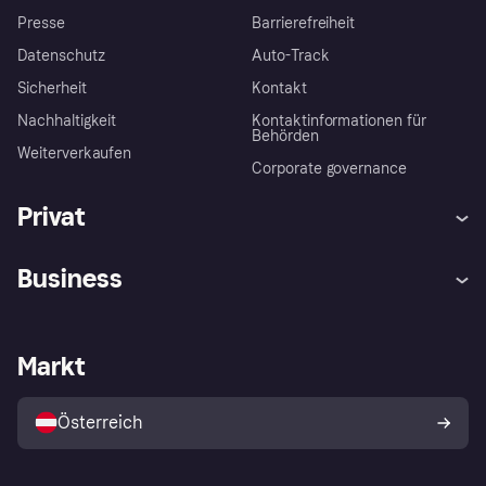
Presse
Barrierefreiheit
Datenschutz
Auto-Track
Sicherheit
Kontakt
Nachhaltigkeit
Kontaktinformationen für
Behörden
Weiterverkaufen
Corporate governance
Privat
Hilfe
Käuferschutzrichtlinien
Business
Einloggen
Beschwerden
Händlersupport
Entwicklerseite
Klarna App
Datenschutzeinstellungen
Händlerportal
Betriebsstatus
Markt
Shops entdecken
Dein Widerrufsrecht
Mit Klarna verkaufen
Plattformen und Partner
Österreich