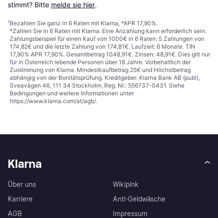
stimmt? Bitte 
melde sie hier
.
¹
Bezahlen Sie ganz in 6 Raten mit Klarna, *APR 17,90%.
*Zahlen Sie in 6 Raten mit Klarna. Eine Anzahlung kann erforderlich sein.
Zahlungsbeispiel für einen Kauf von 1000€ in 6 Raten: 5 Zahlungen von
174,82€ und die letzte Zahlung von 174,81€. Laufzeit: 6 Monate. TIN
17,90% APR 17,90%. Gesamtbetrag 1048,91€. Zinsen: 48,91€. Dies gilt nur
für in Österreich lebende Personen über 18 Jahre. Vorbehaltlich der
Zustimmung von Klarna. Mindestkaufbetrag 25€ und Höchstbetrag
abhängig von der Bonitätsprüfung. Kreditgeber: Klarna Bank AB (publ),
Sveavägen 46, 111 34 Stockholm, Reg. Nr.: 556737-0431. Siehe
Bedingungen und weitere Informationen unter
https://www.klarna.com/at/agb/
.
Klarna
Über uns
Wikipink
Karriere
Anti-Geldwäsche
AGB
Impressum