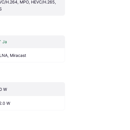
VC/H.264, MPO, HEVC/H.265, 
S
Ja
LNA, Miracast
.0 W
2.0 W