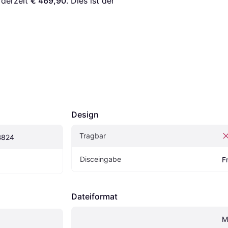
 derzeit 
€ 469,90
. Dies ist der 
Design
Tragbar
B824
Disceingabe
F
Dateiformat
M