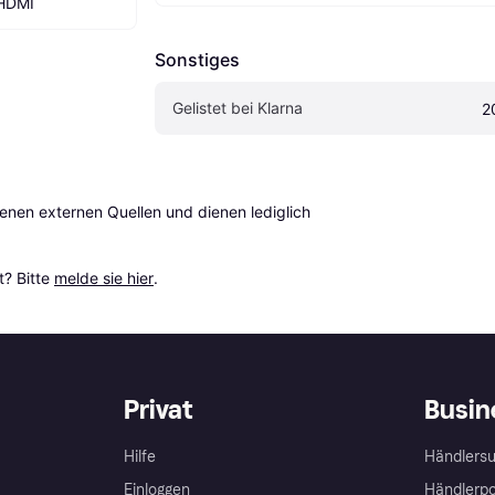
 HDMI
Sonstiges
Gelistet bei Klarna
2
en externen Quellen und dienen lediglich 
? Bitte 
melde sie hier
.
Privat
Busin
Hilfe
Händlersu
Einloggen
Händlerpo