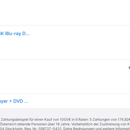
Panasonic DP-UB824 Premium UHD Blu-ray Player 4K Blu-ray Disc, WLAN, HDMI, USB schwarz
Panasonic Dp-Ub824egk (Blu-ray Player), Bluray Player + DVD Player, Schwarz
n. Zahlungsbeispiel für einen Kauf von 1000€ in 6 Raten: 5 Zahlungen von 174,82
in Österreich lebende Personen über 18 Jahre. Vorbehaltlich der Zustimmung von
1 34 Stockholm, Reg. Nr.: 556737-0431. Siehe Bedingungen und weitere Informat