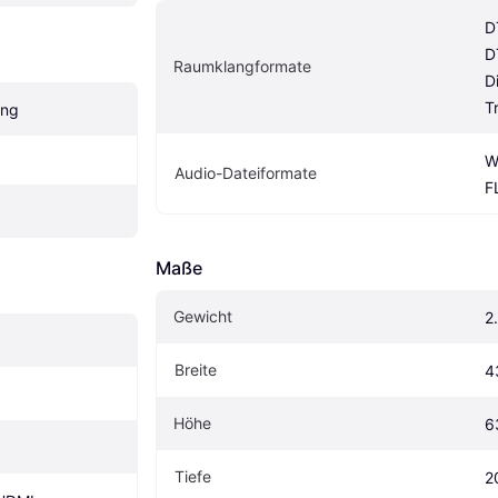
D
D
Raumklangformate
Di
T
ung
W
Audio-Dateiformate
F
Maße
Gewicht
2
Breite
4
Höhe
6
Tiefe
2