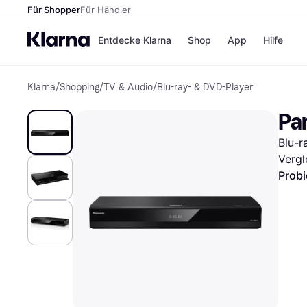
Für Shopper
Für Händler
Entdecke Klarna
Shop
App
Hilfe
Klarna
/
Shopping
/
TV & Audio
/
Blu-ray- & DVD-Player
Zahlungsmethoden
Shops
Zahlungsmethoden
MediaM
Pa
Sofort bezahlen
H&M
Bezahle in 3
Temu
Blu-r
Teilzahlungen
Kauflan
Bezahle in bis zu 30
Samsu
Vergl
Tagen
Probi
Ratenzahlung
Alle Shops