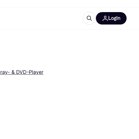
Login
Weitere Informationen
sstattung
M
Was ist Klarna?
-ray- & DVD-Player
tegorien