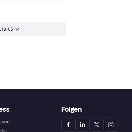
018-05-14
ess
Folgen
pport
rtal