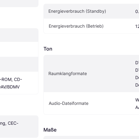
Energieverbrauch (Standby)
0
Energieverbrauch (Betrieb)
1
Ton
D
D
Raumklangformate
Do
D-ROM, CD-
D
DAV/BDMV
W
Audio-Dateiformate
A
ung, CEC-
Maße