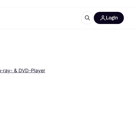
Login
Weitere Informationen
sstattung
M
Was ist Klarna?
u-ray- & DVD-Player
tegorien