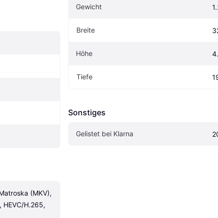
Gewicht
1
Breite
3
Höhe
4
Tiefe
1
Sonstiges
Gelistet bei Klarna
2
atroska (MKV), 
 HEVC/H.265, 