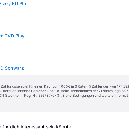
Panasonic Dp-ub154eg-k Dvd Player Schwarz One Size / EU Plug 220V
Panasonic DP-UB154 (Blu-ray Player), Bluray Player + DVD Player, Schwarz
HD Schwarz
n. Zahlungsbeispiel für einen Kauf von 1000€ in 6 Raten: 5 Zahlungen von 174,82
in Österreich lebende Personen über 18 Jahre. Vorbehaltlich der Zustimmung von
1 34 Stockholm, Reg. Nr.: 556737-0431. Siehe Bedingungen und weitere Informat
für dich interessant sein könnte.