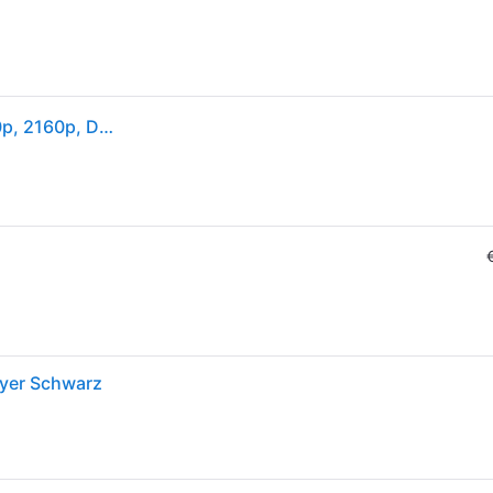
Panasonic DP-UB154, 4K Ultra HD, NTSC, PAL, 1080p, 2160p, DTS-HD HR, DTS-HD Master Audio, DTS:X, Dolby Atmos, Dolby Digital, Dolby Digital Plus, Dolby TrueHD, AVCHD, H.264, HEVC, MKV, MP4, MPEG2, PS, TS, AAC, AIFF, ALAC, DSD, FLAC, MP3, WAV, WMA
yer Schwarz