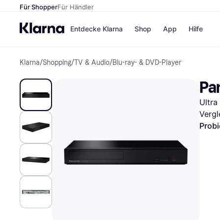
Für Shopper
Für Händler
Entdecke Klarna
Shop
App
Hilfe
Klarna
/
Shopping
/
TV & Audio
/
Blu-ray- & DVD-Player
Zahlungsmethoden
Shops
Zahlungsmethoden
MediaM
Pa
Sofort bezahlen
H&M
Bezahle in 3
Temu
Ultra
Teilzahlungen
Kauflan
Bezahle in bis zu 30
Samsu
Vergl
Tagen
Probi
Ratenzahlung
Alle Shops