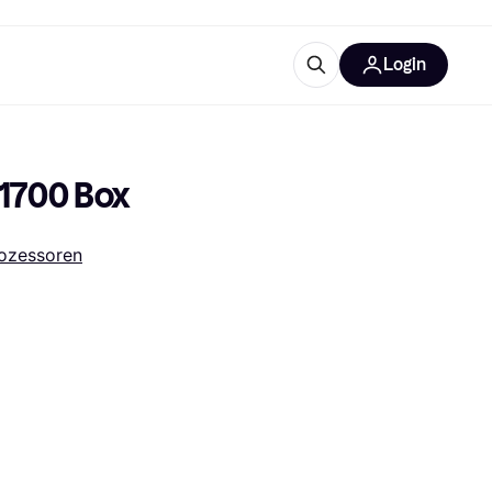
Login
Weitere Informationen
sstattung
M
Was ist Klarna?
 1700 Box
ozessoren
tegorien