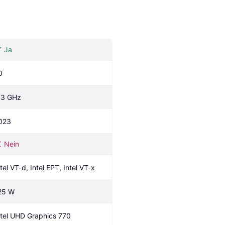
Ja
0
.3 GHz
023
Nein
ntel VT-d, Intel EPT, Intel VT-x
25 W
ntel UHD Graphics 770