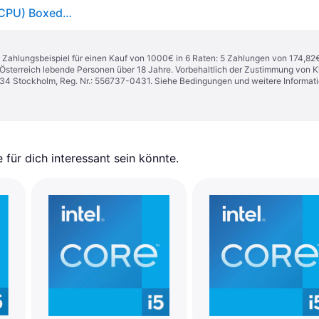
Intel® Core™ i5 i5-14600K 14 x 3.5 GHz Prozessor (CPU) Boxed Sockel (PC): Intel® - []
n. Zahlungsbeispiel für einen Kauf von 1000€ in 6 Raten: 5 Zahlungen von 174,82
in Österreich lebende Personen über 18 Jahre. Vorbehaltlich der Zustimmung von
1 34 Stockholm, Reg. Nr.: 556737-0431. Siehe Bedingungen und weitere Informat
für dich interessant sein könnte.