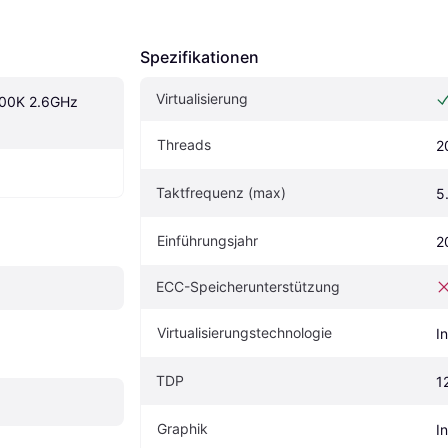
Spezifikationen
Virtualisierung
600K 2.6GHz 
Threads
2
Taktfrequenz (max)
5
Einführungsjahr
2
ECC-Speicherunterstützung
Virtualisierungstechnologie
I
TDP
1
Graphik
I