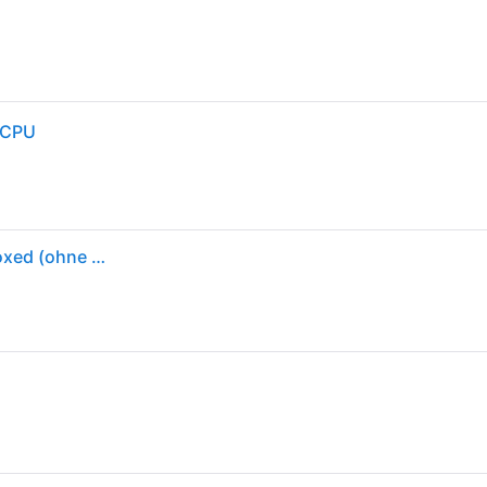
 CPU
Intel Core™ i5-14600K 14-Kern CPU, Sockel 1700, Boxed (ohne Kühler)