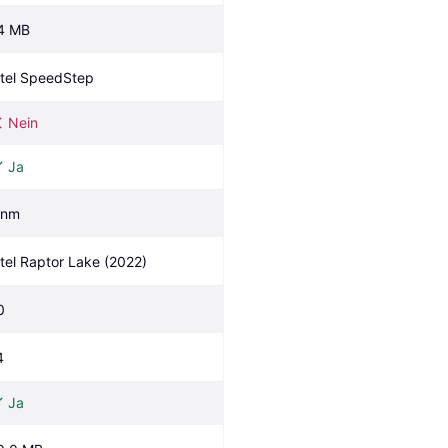
4 MB
ntel SpeedStep
Nein
Ja
 nm
ntel Raptor Lake (2022)
0
4
Ja