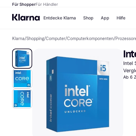
Für Shopper
Für Händler
Entdecke Klarna
Shop
App
Hilfe
Klarna
/
Shopping
/
Computer
/
Computerkomponenten
/
Prozessor
Zahlungsmethoden
Shops
Zahlungsmethoden
MediaM
In
Sofort bezahlen
H&M
Bezahle in 3
Temu
Intel
Teilzahlungen
Kauflan
Bezahle in bis zu 30
Samsu
Vergl
Tagen
Ab 6 
Ratenzahlung
Alle Shops