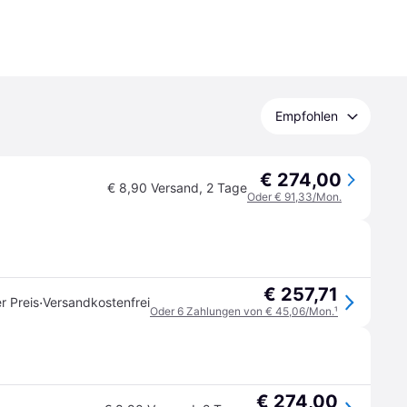
Empfohlen
€ 274,00
€ 8,90 Versand
,
2 Tage
Oder € 91,33/Mon.
€ 257,71
·
r Preis
Versandkostenfrei
Oder 6 Zahlungen von € 45,06/Mon.
¹
€ 274,00