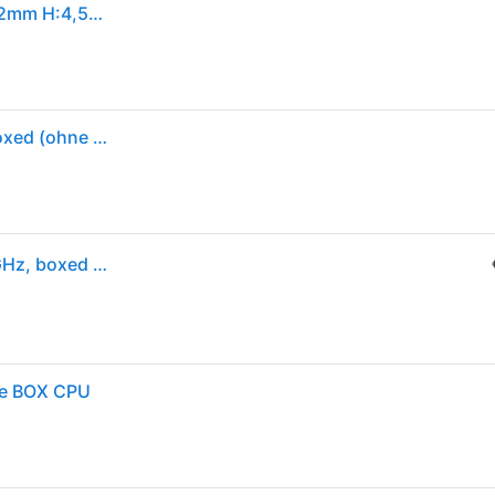
INTEL Prozessor "i5-14600K", blau (schwarz), B:10,2mm H:4,5mm T:11,7mm, Prozessoren, Prozessor
Intel Core™ i5-14600K 14-Kern CPU, Sockel 1700, Boxed (ohne Kühler)
BX8071514600K - Intel Core i5-14600K, 3.50-5,30GHz, boxed o. Kühler, 1700
he BOX CPU