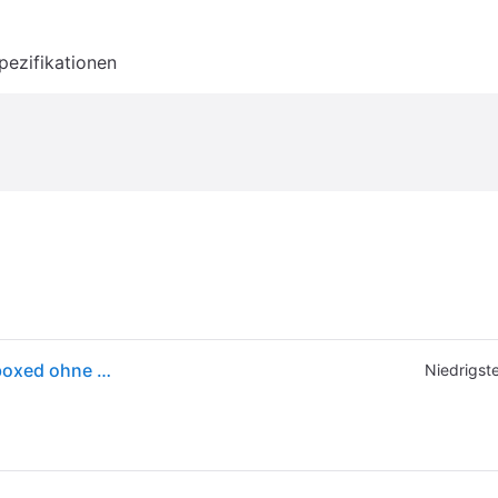
pezifikationen
Intel Core i5-14600K - 6C+8c/20T, 3.50-5.30GHz, boxed ohne Kühler - Nicht spezifiziert
Niedrigste