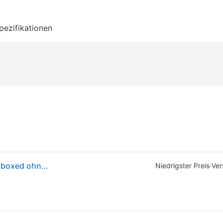
pezifikationen
Intel Core i5-14600KF - 6C+8c/20T, 3.50-5.30GHz, boxed ohne Kühler - Nicht spezifiziert
·
Niedrigster Preis
Ver