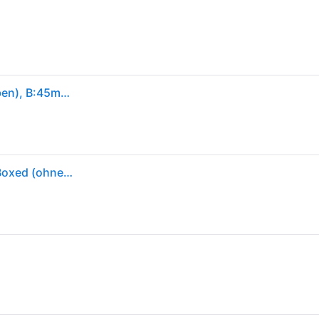
INTEL Prozessor "Core i5-14600KF", blau (silberfarben), B:45mm H:4,5mm T:37,5mm, Prozessoren, Prozessor
Intel Core™ i5-14600KF 14-Kern CPU, Sockel 1700, Boxed (ohne Kühler)