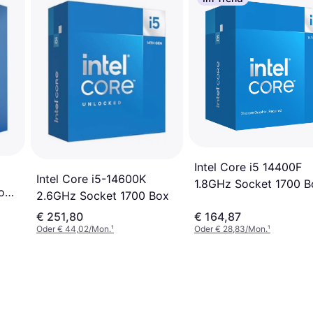
Intel Core i5 14400F
Intel Core i5-14600K
1.8GHz Socket 1700 B
ox
2.6GHz Socket 1700 Box
€ 251,80
€ 164,87
Oder € 44,02/Mon.
¹
Oder € 28,83/Mon.
¹