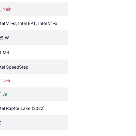
Nein
ntel VT-d, Intel EPT, Intel VT-x
25 W
4 MB
ntel SpeedStep
Nein
Ja
ntel Raptor Lake (2022)
0