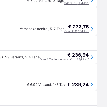
€ 8,90 Versand
,
2 Tage
Oder € 82,96/Mon.
€ 273,76
Versandkostenfrei
,
5–7 Tage
Oder € 91,25/Mon.
€ 236,94
€ 6,99 Versand
,
2–4 Tage
Oder 6 Zahlungen von € 41,43/Mon.
¹
€ 239,24
€ 6,99 Versand
,
1–3 Tage