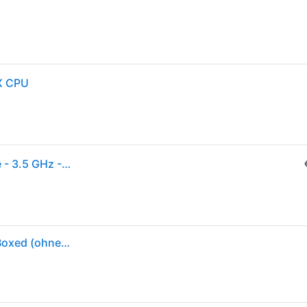
X CPU
Intel Core i5-14600KF Raptor Lake-S CPU - 14 Kerne - 3.5 GHz - Intel LGA1700 - Intel Boxed (ohne Kühler)
Intel Core™ i5-14600KF 14-Kern CPU, Sockel 1700, Boxed (ohne Kühler)