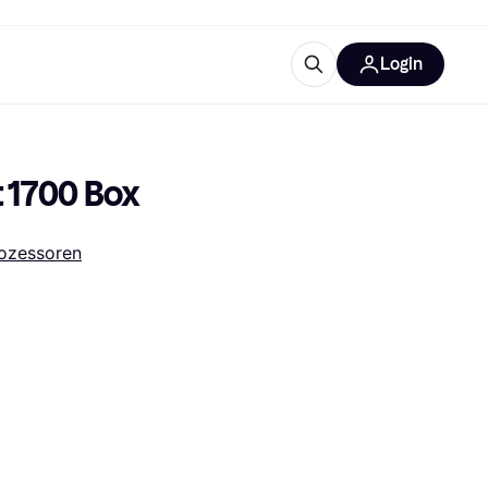
Login
Weitere Informationen
sstattung
M
Was ist Klarna?
t 1700 Box
ozessoren
tegorien