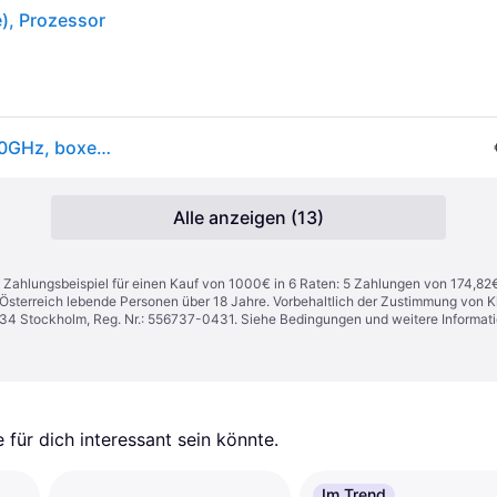
), Prozessor
BX8071514600KF - Intel Core i5-14600KF, 3.50-5,30GHz, boxed o. Kühler, 1700
Alle anzeigen (13)
n. Zahlungsbeispiel für einen Kauf von 1000€ in 6 Raten: 5 Zahlungen von 174,82
in Österreich lebende Personen über 18 Jahre. Vorbehaltlich der Zustimmung von
1 34 Stockholm, Reg. Nr.: 556737-0431. Siehe Bedingungen und weitere Informat
für dich interessant sein könnte.
Im Trend