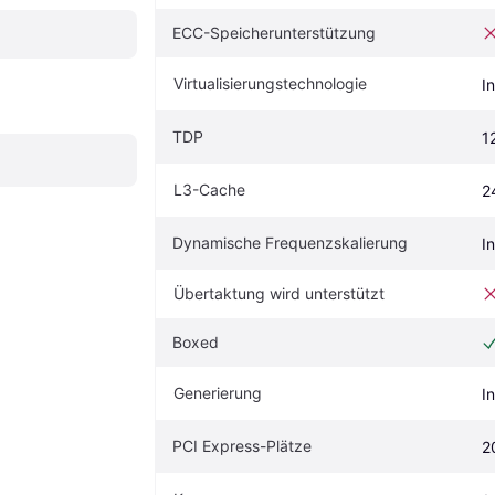
ECC-Speicherunterstützung
Virtualisierungstechnologie
I
TDP
1
L3-Cache
2
Dynamische Frequenzskalierung
I
Übertaktung wird unterstützt
Boxed
Generierung
I
PCI Express-Plätze
2