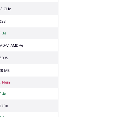
.3 GHz
023
Ja
MD-V, AMD-Vi
50 W
28 MB
Nein
Ja
970X