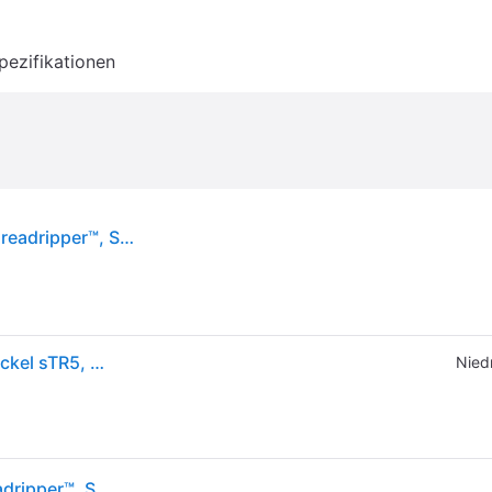
pezifikationen
AMD Ryzen Threadripper 7970X, AMD Ryzen™ Threadripper™, Socket sTR5, 5 nm, Box, AMD, 7970X
AMD Ryzen™ Threadripper™ 7970X 32-Kern CPU, Sockel sTR5, Boxed (ohne Kühler)
Niedr
AMD Ryzen Threadripper 7970X, AMD Ryzen™ Threadripper™, Socket sTR5, 5 nm, Box, AMD, 7970X