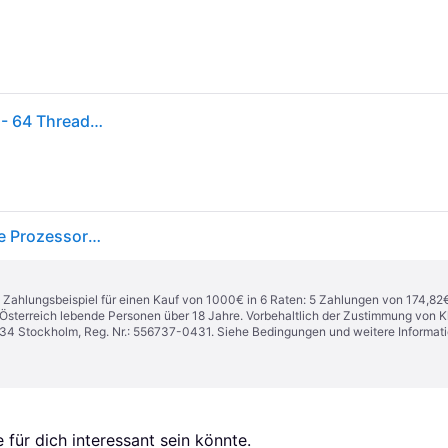
AMD Ryzen ThreadRipper 7970X - 4 GHz - 32 Kerne - 64 Threads - 128MB Cache-Speicher - Socket sTR5 - PIB/WOF (100-100001351WOF)
AMD Ryzen Threadripper 7970X 32 x 4 GHz 32-Core Prozessor (CPU) WOF Sockel (PC): - []
n. Zahlungsbeispiel für einen Kauf von 1000€ in 6 Raten: 5 Zahlungen von 174,82
in Österreich lebende Personen über 18 Jahre. Vorbehaltlich der Zustimmung von
1 34 Stockholm, Reg. Nr.: 556737-0431. Siehe Bedingungen und weitere Informat
für dich interessant sein könnte.