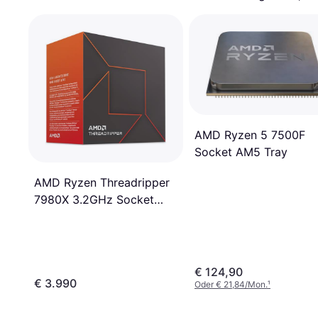
AMD Ryzen 5 7500F
Socket AM5 Tray
AMD Ryzen Threadripper
7980X 3.2GHz Socket
sTR5 Box without Cooler
€ 124,90
€ 3.990
Oder € 21,84/Mon.
¹