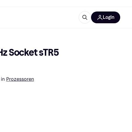
Login
Weitere Informationen
sstattung
M
Was ist Klarna?
z Socket sTR5 
 
in 
Prozessoren
tegorien