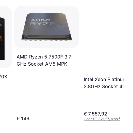
AMD Ryzen 5 7500F 3.7
GHz Socket AM5 MPK
70X
Intel Xeon Platinum 
2.8GHz Socket 4189 
€ 7.557,92
€ 149
Oder € 1.321,27/Mon.
¹