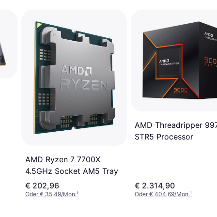
AMD Threadripper 99
STR5 Processor
AMD Ryzen 7 7700X
4.5GHz Socket AM5 Tray
€ 202,96
€ 2.314,90
Oder € 35,49/Mon.
¹
Oder € 404,69/Mon.
¹