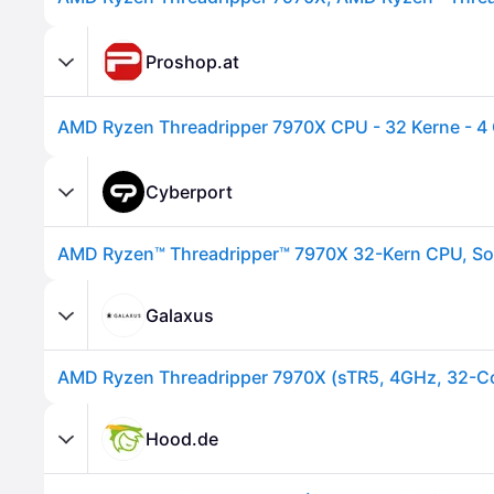
Proshop.at
Cyberport
Galaxus
Hood.de