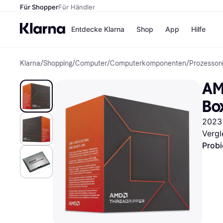
Für Shopper
Für Händler
Entdecke Klarna
Shop
App
Hilfe
Klarna
/
Shopping
/
Computer
/
Computerkomponenten
/
Prozessor
Zahlungsmethoden
Shops
Zahlungsmethoden
MediaM
AM
Sofort bezahlen
H&M
Bezahle in 3
Temu
Bo
Teilzahlungen
Kauflan
Bezahle in bis zu 30
Samsu
2023
Tagen
Vergl
Ratenzahlung
Probi
Alle Shops