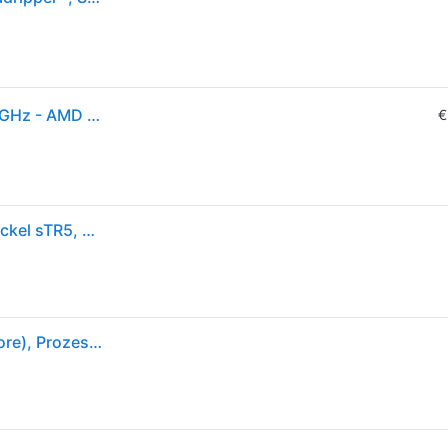
AMD Ryzen Threadripper 7970X CPU - 32 Kerne - 4 GHz - AMD sTR5 - AMD Boxed (ohne Kühler)
€
AMD Ryzen™ Threadripper™ 7970X 32-Kern CPU, Sockel sTR5, Boxed (ohne Kühler)
AMD Ryzen Threadripper 7970X (sTR5, 4GHz, 32-Core), Prozessor