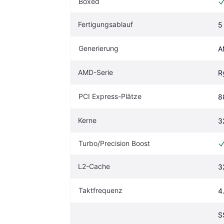
Boxed
Fertigungsablauf
5
Generierung
A
AMD-Serie
R
PCI Express-Plätze
8
Kerne
3
Turbo/Precision Boost
L2-Cache
3
Taktfrequenz
4
S