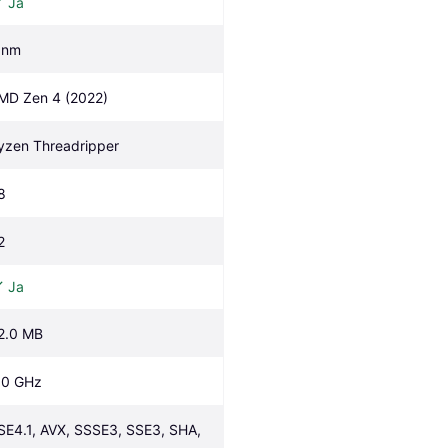
Ja
 nm
MD Zen 4 (2022)
yzen Threadripper
8
2
Ja
2.0 MB
.0 GHz
SE4.1, AVX, SSSE3, SSE3, SHA, 