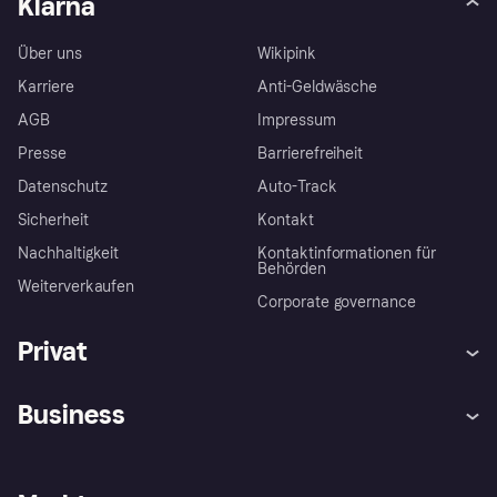
Klarna
Über uns
Wikipink
Karriere
Anti-Geldwäsche
AGB
Impressum
Presse
Barrierefreiheit
Datenschutz
Auto-Track
Sicherheit
Kontakt
Nachhaltigkeit
Kontaktinformationen für
Behörden
Weiterverkaufen
Corporate governance
Privat
Hilfe
Käuferschutzrichtlinien
Business
Einloggen
Beschwerden
Händlersupport
Entwicklerseite
Klarna App
Datenschutzeinstellungen
Händlerportal
Betriebsstatus