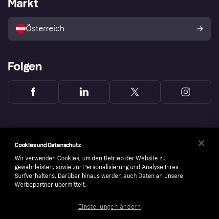
Markt
Shops entdecken
Dein Widerrufsrecht
Mit Klarna verkaufen
Plattformen und Partner
Österreich
Folgen
Cookies und Datenschutz
Wir verwenden Cookies, um den Betrieb der Website zu
gewährleisten, sowie zur Personalisierung und Analyse Ihres
Surfverhaltens. Darüber hinaus werden auch Daten an unsere
Werbepartner übermittelt.
Einstellungen ändern
Copyright © 2005-2026 Klarna Bank AB (publ). Headquarters: Stockholm, Sweden. All