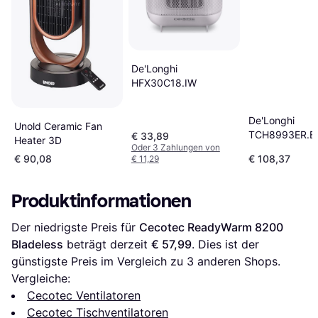
De'Longhi
HFX30C18.IW
De'Longhi
Unold Ceramic Fan
TCH8993ER.B
€ 33,89
Heater 3D
Oder 3 Zahlungen von
€ 90,08
€ 108,37
€ 11,29
Produktinformationen
Der niedrigste Preis für 
Cecotec ReadyWarm 8200 
Bladeless
 beträgt derzeit 
€ 57,99
. Dies ist der 
günstigste Preis im Vergleich zu 
3
 anderen Shops.
Vergleiche:
Cecotec Ventilatoren
Cecotec Tischventilatoren