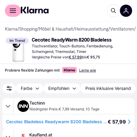
Für Shopper
Für Händler
Klarna
/
Shopping
/
Möbel & Haushalt
/
Heimausstattung
/
Ventilatoren
/
Cecotec ReadyWarm 8200 Bladeless
Im Trend
Tischventilator, Touch-Buttons, Fernbedienung, 
Schwingend, Thermostat, Timer
Vergleiche Preise von
€ 57,99
bis
€ 95,75
Probiere flexible Zahlungen mit
Lerne wie
Farbe
Empfohlen
Preis inklusive Versand
Techinn
·
Niedrigster Preis
€ 7,99 Versand
,
10 Tage
€ 57,99
Cecotec Bladeless Readywarm 8200 Bladeless Heater Weiß One Size / EU Plug 220V
Kaufland.at