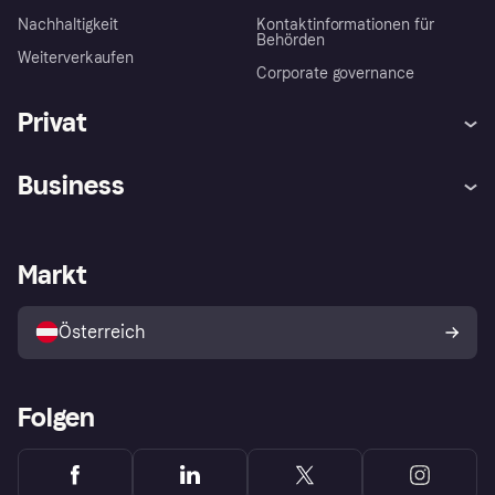
Nachhaltigkeit
Kontaktinformationen für
Behörden
Weiterverkaufen
Corporate governance
Privat
Hilfe
Käuferschutzrichtlinien
Business
Einloggen
Beschwerden
Händlersupport
Entwicklerseite
Klarna App
Datenschutzeinstellungen
Händlerportal
Betriebsstatus
Markt
Shops entdecken
Dein Widerrufsrecht
Mit Klarna verkaufen
Plattformen und Partner
Österreich
Folgen