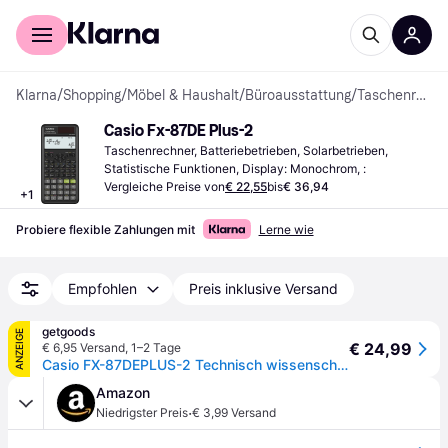
Für Shopper
Für Händler
Klarna
/
Shopping
/
Möbel & Haushalt
/
Büroausstattung
/
Taschenrechner
Casio Fx-87DE Plus-2
Taschenrechner, Batteriebetrieben, Solarbetrieben, 
Statistische Funktionen, Display: Monochrom, :
Vergleiche Preise von
€ 22,55
bis
€ 36,94
+
1
Probiere flexible Zahlungen mit
Lerne wie
Empfohlen
Preis inklusive Versand
getgoods
ANZEIGE
€ 24,99
€ 6,95 Versand
,
1–2 Tage
Casio FX-87DEPLUS-2 Technisch wissenschaftlicher Rechner Schwarz Display (Stellen): 12 solarbetrieb
Amazon
·
Niedrigster Preis
€ 3,99 Versand