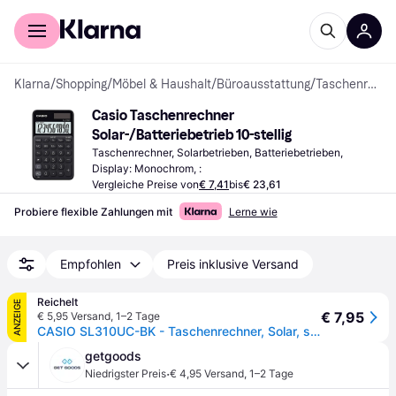
Für Shopper
Für Händler
Klarna
/
Shopping
/
Möbel & Haushalt
/
Büroausstattung
/
Taschenrechner
Casio Taschenrechner 
Solar-/Batteriebetrieb 10-stellig
Taschenrechner, Solarbetrieben, Batteriebetrieben, 
Display: Monochrom, :
Vergleiche Preise von
€ 7,41
bis
€ 23,61
Probiere flexible Zahlungen mit
Lerne wie
Empfohlen
Preis inklusive Versand
Reichelt
ANZEIGE
€ 7,95
€ 5,95 Versand
,
1–2 Tage
CASIO SL310UC-BK - Taschenrechner, Solar, schwarz
getgoods
·
Niedrigster Preis
€ 4,95 Versand
,
1–2 Tage