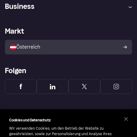
Hilfe
Käuferschutzrichtlinien
Business
Einloggen
Beschwerden
Händlersupport
Entwicklerseite
Klarna App
Datenschutzeinstellungen
Händlerportal
Betriebsstatus
Markt
Shops entdecken
Dein Widerrufsrecht
Mit Klarna verkaufen
Plattformen und Partner
Österreich
Folgen
Cookies und Datenschutz
Wir verwenden Cookies, um den Betrieb der Website zu
gewährleisten, sowie zur Personalisierung und Analyse Ihres