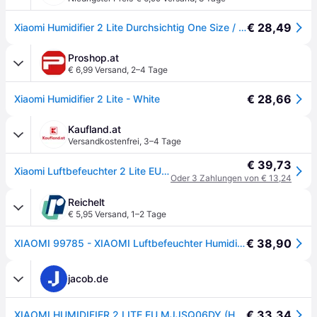
€ 28,49
Xiaomi Humidifier 2 Lite Durchsichtig One Size / EU Plug 220V
Proshop.at
€ 6,99 Versand
,
2–4 Tage
€ 28,66
Xiaomi Humidifier 2 Lite - White
Kaufland.at
Versandkostenfrei
,
3–4 Tage
€ 39,73
Xiaomi Luftbefeuchter 2 Lite EU BHR6605EU
Oder 3 Zahlungen von € 13,24
Reichelt
€ 5,95 Versand
,
1–2 Tage
€ 38,90
XIAOMI 99785 - XIAOMI Luftbefeuchter Humidifier 2 Lite
jacob.de
€ 33,34
XIAOMI HUMIDIFIER 2 LITE EU MJJSQ06DY (HUMIDIFIER 2 LITE MJJSQ06DY)