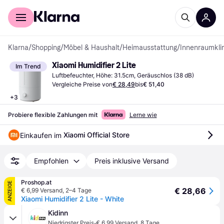
Für Shopper
Für Händler
Klarna
/
Shopping
/
Möbel & Haushalt
/
Heimausstattung
/
Innenraumkl
Xiaomi Humidifier 2 Lite
Im Trend
Luftbefeuchter, Höhe: 31.5cm, Geräuschlos (38 dB)
Vergleiche Preise von
€ 28,49
bis
€ 51,40
+
3
Probiere flexible Zahlungen mit
Lerne wie
Xiaomi Official Store
Einkaufen im 
Empfohlen
Preis inklusive Versand
Proshop.at
ANZEIGE
€ 28,66
€ 6,99 Versand
,
2–4 Tage
Xiaomi Humidifier 2 Lite - White
Kidinn
·
Niedrigster Preis
€ 6,99 Versand
,
8 Tage