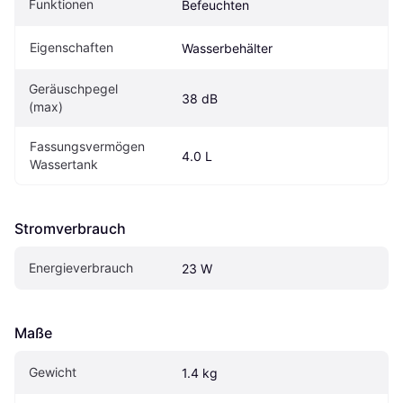
Funktionen
Befeuchten
Eigenschaften
Wasserbehälter
Geräuschpegel 
38 dB
(max)
Fassungsvermögen 
4.0 L
Wassertank
Stromverbrauch
Energieverbrauch
23 W
Maße
Gewicht
1.4 kg