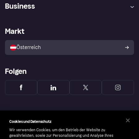
Hilfe
Käuferschutzrichtlinien
Business
Einloggen
Beschwerden
Händlersupport
Entwicklerseite
Klarna App
Datenschutzeinstellungen
Händlerportal
Betriebsstatus
Markt
Shops entdecken
Dein Widerrufsrecht
Mit Klarna verkaufen
Plattformen und Partner
Österreich
Folgen
Cookies und Datenschutz
Wir verwenden Cookies, um den Betrieb der Website zu
gewährleisten, sowie zur Personalisierung und Analyse Ihres