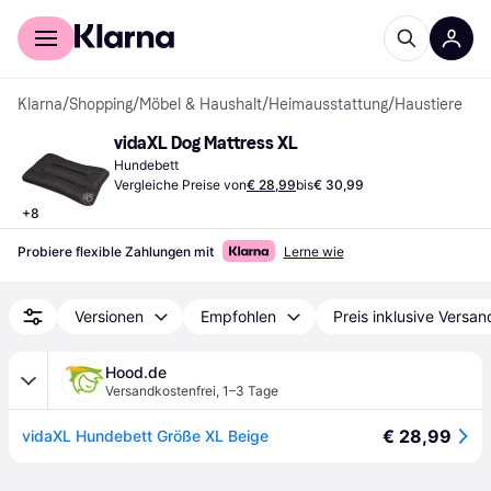
Für Shopper
Für Händler
Klarna
/
Shopping
/
Möbel & Haushalt
/
Heimausstattung
/
Haustiere
vidaXL Dog Mattress XL
Hundebett
Vergleiche Preise von
€ 28,99
bis
€ 30,99
+
8
Probiere flexible Zahlungen mit
Lerne wie
Versionen
Empfohlen
Preis inklusive Versan
Hood.de
Versandkostenfrei
,
1–3 Tage
€ 28,99
vidaXL Hundebett Größe XL Beige