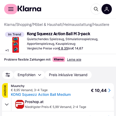
Für Shopper
Für Händler
Klarna
/
Shopping
/
Möbel & Haushalt
/
Heimausstattung
/
Haustiere
Kong Squeezz Action Ball M 3-pack
Im Trend
Quietschendes Spielzeug, Stimulationsspielzeug, 
Apportierspielzeug, Kauspielzeug
Vergleiche Preise von
€ 8,35
bis
€ 14,67
+
1
Probiere flexible Zahlungen mit
Lerne wie
Empfohlen
Preis inklusive Versand
Muunchy
ANZEIGE
€ 10,44
€ 8,95 Versand
,
3–4 Tage
KONG Squeezz Action Ball Medium
Proshop.at
·
Niedrigster Preis
€ 5,99 Versand
,
2–4 Tage