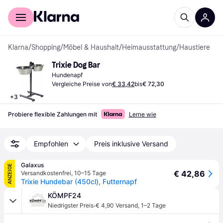
Für Shopper
Für Händler
Klarna
/
Shopping
/
Möbel & Haushalt
/
Heimausstattung
/
Haustiere
Trixie Dog Bar
Hundenapf
Vergleiche Preise von
€ 33,42
bis
€ 72,30
+
3
Probiere flexible Zahlungen mit
Lerne wie
Empfohlen
Preis inklusive Versand
Galaxus
ANZEIGE
€ 42,86
Versandkostenfrei
,
10–15 Tage
Trixie Hundebar (450cl), Futternapf
KÖMPF24
·
Niedrigster Preis
€ 4,90 Versand
,
1–2 Tage