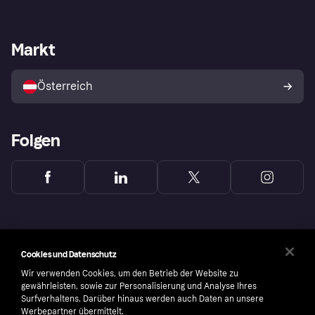
Einloggen
Beschwerden
Händlersupport
Entwicklerseite
Klarna App
Datenschutzeinstellungen
Händlerportal
Betriebsstatus
Markt
Shops entdecken
Dein Widerrufsrecht
Mit Klarna verkaufen
Plattformen und Partner
Österreich
Folgen
Cookies und Datenschutz
Wir verwenden Cookies, um den Betrieb der Website zu
gewährleisten, sowie zur Personalisierung und Analyse Ihres
Surfverhaltens. Darüber hinaus werden auch Daten an unsere
Werbepartner übermittelt.