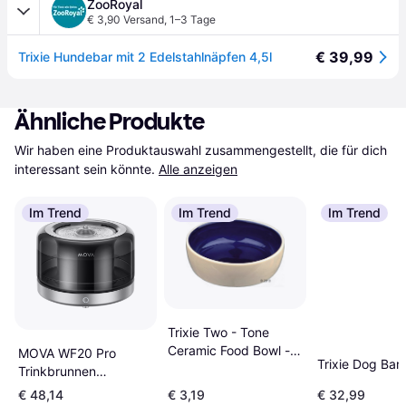
ZooRoyal
€ 3,90 Versand
,
1–3 Tage
€ 39,99
Trixie Hundebar mit 2 Edelstahlnäpfen 4,5l
Ähnliche Produkte
Wir haben eine Produktauswahl zusammengestellt, die für dich 
interessant sein könnte.
Alle anzeigen
Im Trend
Im Trend
Im Trend
Trixie Two - Tone
Ceramic Food Bowl -
MOVA WF20 Pro
Trixie Dog Bar
Sparesæt
Trinkbrunnen
Edelstahl 22 3 x 22 3
€ 48,14
€ 3,19
€ 32,99