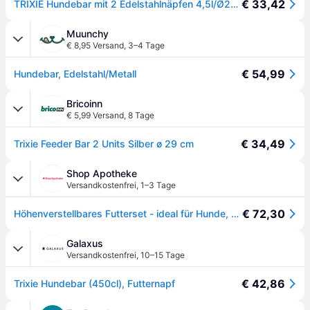
€ 33,42
TRIXIE Hundebar mit 2 Edelstahlnäpfen 4,5l/Ø28cm
Muunchy
€ 8,95 Versand
,
3–4 Tage
€ 54,99
Hundebar, Edelstahl/Metall
Bricoinn
€ 5,99 Versand
,
8 Tage
€ 34,49
Trixie Feeder Bar 2 Units Silber ø 29 cm
Shop Apotheke
Versandkostenfrei
,
1–3 Tage
€ 72,30
Höhenverstellbares Futterset - ideal für Hunde, die gerne erhöht fressen und trinken 1 St
Galaxus
Versandkostenfrei
,
10–15 Tage
€ 42,86
Trixie Hundebar (450cl), Futternapf