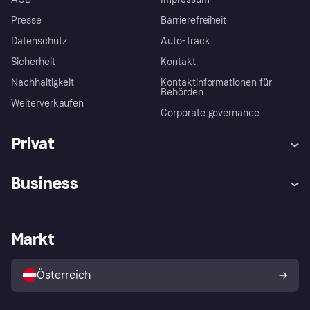
Presse
Barrierefreiheit
Datenschutz
Auto-Track
Sicherheit
Kontakt
Nachhaltigkeit
Kontaktinformationen für
Behörden
Weiterverkaufen
Corporate governance
Privat
Hilfe
Käuferschutzrichtlinien
Business
Einloggen
Beschwerden
Händlersupport
Entwicklerseite
Klarna App
Datenschutzeinstellungen
Händlerportal
Betriebsstatus
Markt
Shops entdecken
Dein Widerrufsrecht
Mit Klarna verkaufen
Plattformen und Partner
Österreich