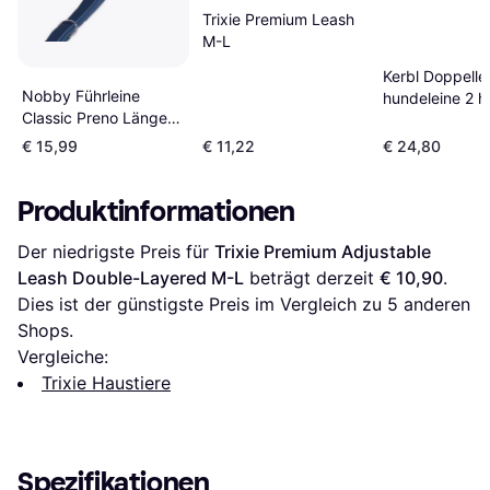
Trixie Premium Leash
M-L
Kerbl Doppelle
Nobby Führleine
hundeleine 2 
Classic Preno Länge:
handgriff führl
200 15/20
geflochten
€ 15,99
€ 11,22
€ 24,80
Produktinformationen
Der niedrigste Preis für 
Trixie Premium Adjustable 
Leash Double-Layered M-L
 beträgt derzeit 
€ 10,90
. 
Dies ist der günstigste Preis im Vergleich zu 
5
 anderen 
Shops.
Vergleiche:
Trixie Haustiere
Spezifikationen