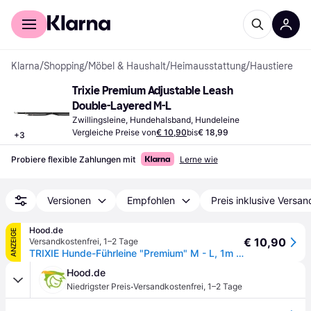
Für Shopper
Für Händler
Klarna
/
Shopping
/
Möbel & Haushalt
/
Heimausstattung
/
Haustiere
Trixie Premium Adjustable Leash 
Double-Layered M-L
Zwillingsleine, Hundehalsband, Hundeleine
Vergleiche Preise von
€ 10,90
bis
€ 18,99
+
3
Probiere flexible Zahlungen mit
Lerne wie
Versionen
Empfohlen
Preis inklusive Versan
Hood.de
ANZEIGE
€ 10,90
Versandkostenfrei
,
1–2 Tage
TRIXIE Hunde-Führleine "Premium" M - L, 1m / 20mm
Hood.de
·
Niedrigster Preis
Versandkostenfrei
,
1–2 Tage