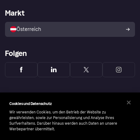
Händlersupport
Entwicklerseite
Klarna App
Datenschutzeinstellungen
Händlerportal
Betriebsstatus
Markt
Shops entdecken
Dein Widerrufsrecht
Mit Klarna verkaufen
Plattformen und Partner
Österreich
Folgen
Cookies und Datenschutz
Wir verwenden Cookies, um den Betrieb der Website zu
gewährleisten, sowie zur Personalisierung und Analyse Ihres
Surfverhaltens. Darüber hinaus werden auch Daten an unsere
Werbepartner übermittelt.