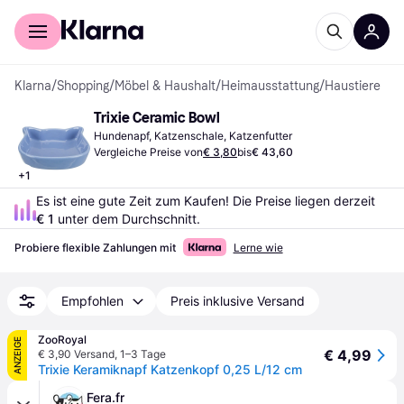
Für Shopper
Für Händler
Klarna
/
Shopping
/
Möbel & Haushalt
/
Heimausstattung
/
Haustiere
Trixie Ceramic Bowl
Hundenapf, Katzenschale, Katzenfutter
Vergleiche Preise von
€ 3,80
bis
€ 43,60
+
1
Es ist eine gute Zeit zum Kaufen! Die Preise liegen derzeit 
€ 1
 unter dem Durchschnitt.
Probiere flexible Zahlungen mit
Lerne wie
Empfohlen
Preis inklusive Versand
ZooRoyal
ANZEIGE
€ 4,99
€ 3,90 Versand
,
1–3 Tage
Trixie Keramiknapf Katzenkopf 0,25 L/12 cm
Fera.fr