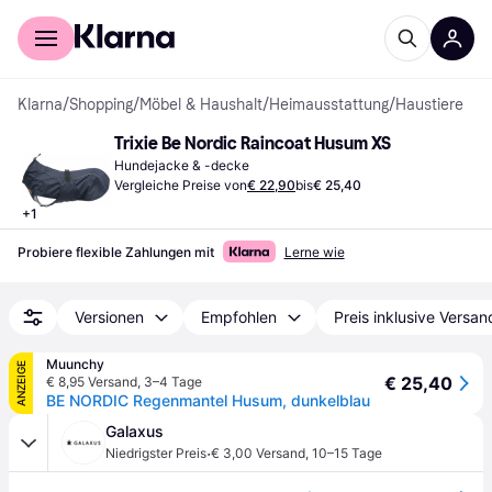
Für Shopper
Für Händler
Klarna
/
Shopping
/
Möbel & Haushalt
/
Heimausstattung
/
Haustiere
Trixie Be Nordic Raincoat Husum XS
Hundejacke & -decke
Vergleiche Preise von
€ 22,90
bis
€ 25,40
+
1
Probiere flexible Zahlungen mit
Lerne wie
Versionen
Empfohlen
Preis inklusive Versan
Muunchy
ANZEIGE
€ 25,40
€ 8,95 Versand
,
3–4 Tage
BE NORDIC Regenmantel Husum, dunkelblau
Galaxus
·
Niedrigster Preis
€ 3,00 Versand
,
10–15 Tage