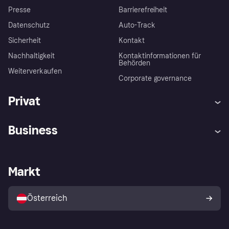
Presse
Barrierefreiheit
Datenschutz
Auto-Track
Sicherheit
Kontakt
Nachhaltigkeit
Kontaktinformationen für
Behörden
Weiterverkaufen
Corporate governance
Privat
Hilfe
Käuferschutzrichtlinien
Business
Einloggen
Beschwerden
Händlersupport
Entwicklerseite
Klarna App
Datenschutzeinstellungen
Händlerportal
Betriebsstatus
Markt
Shops entdecken
Dein Widerrufsrecht
Mit Klarna verkaufen
Plattformen und Partner
Österreich