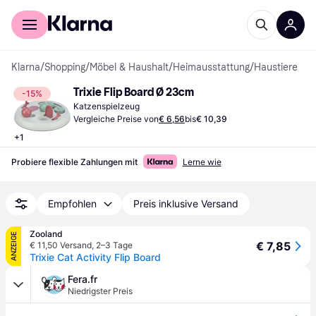
Für Shopper
Für Händler
Klarna
/
Shopping
/
Möbel & Haushalt
/
Heimausstattung
/
Haustiere
Trixie Flip Board Ø 23cm
-15%
Katzenspielzeug
Vergleiche Preise von
€ 6,56
bis
€ 10,39
+
1
Probiere flexible Zahlungen mit
Lerne wie
Empfohlen
Preis inklusive Versand
Zooland
ANZEIGE
€ 7,85
€ 11,50 Versand
,
2–3 Tage
Trixie Cat Activity Flip Board
Fera.fr
Niedrigster Preis