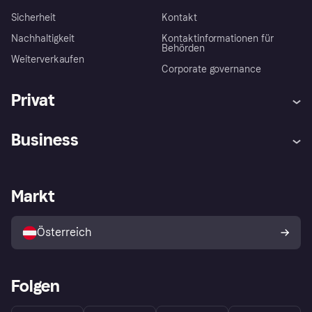
Sicherheit
Kontakt
Nachhaltigkeit
Kontaktinformationen für
Behörden
Weiterverkaufen
Corporate governance
Privat
Hilfe
Käuferschutzrichtlinien
Business
Einloggen
Beschwerden
Händlersupport
Entwicklerseite
Klarna App
Datenschutzeinstellungen
Händlerportal
Betriebsstatus
Markt
Shops entdecken
Dein Widerrufsrecht
Mit Klarna verkaufen
Plattformen und Partner
Österreich
Folgen