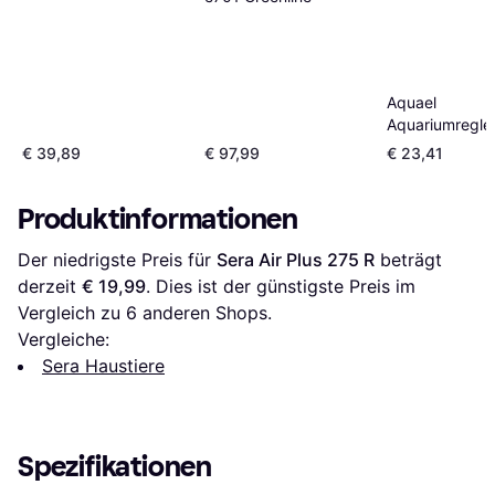
Aquael
Aquariumregler
ultra heater 2
€ 39,89
€ 97,99
€ 23,41
kunststoff, aut
Produktinformationen
Der niedrigste Preis für 
Sera Air Plus 275 R
 beträgt 
derzeit 
€ 19,99
. Dies ist der günstigste Preis im 
Vergleich zu 
6
 anderen Shops.
Vergleiche:
Sera Haustiere
Spezifikationen