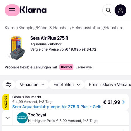
Für Shopper
Für Händler
Klarna
/
Shopping
/
Möbel & Haushalt
/
Heimausstattung
/
Haustiere
Sera Air Plus 275 R
Aquarium-Zubehör
Vergleiche Preise von
€ 19,99
bis
€ 34,72
+
1
Probiere flexible Zahlungen mit
Lerne wie
Versionen
Empfohlen
Preis inklusive Versan
Globus Baumarkt
ANZEIGE
€ 21,99
€ 4,99 Versand
,
1–3 Tage
Sera Aquariumluftpumpe Air 275 R Plus - Gelb
ZooRoyal
·
Niedrigster Preis
€ 3,90 Versand
,
1–3 Tage