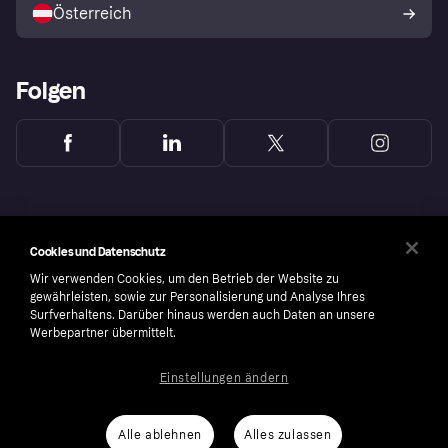
Österreich
Folgen
Cookies und Datenschutz
Wir verwenden Cookies, um den Betrieb der Website zu
gewährleisten, sowie zur Personalisierung und Analyse Ihres
Surfverhaltens. Darüber hinaus werden auch Daten an unsere
Werbepartner übermittelt.
Einstellungen ändern
Copyright © 2005-2026 Klarna Bank AB (publ). Headquarters: Stockholm, Sweden. All
rights reserved. Klarna Bank AB (publ). Sveavägen 46, 111 34 Stockholm. Organization
number: 556737-0431
Alle ablehnen
Alles zulassen