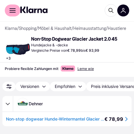
Für Shopper
Für Händler
Klarna
/
Shopping
/
Möbel & Haushalt
/
Heimausstattung
/
Haustiere
Non-Stop Dogwear Glacier Jacket 2.0 45
Hundejacke & -decke
Vergleiche Preise von
€ 78,99
bis
€ 93,99
+
3
Probiere flexible Zahlungen mit
Lerne wie
Versionen
Empfohlen
Preis inklusive Versan
Dehner
€ 78,99
Non-stop dogwear Hunde-Wintermantel Glacier jacket 2.0, schwarz/orange