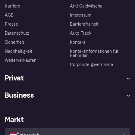
Karriere
Anti-Geldwäsche
AGB
Impressum
Presse
Barrierefreiheit
Datenschutz
Auto-Track
Sicherheit
Kontakt
Nachhaltigkeit
Kontaktinformationen für
Behörden
Weiterverkaufen
Corporate governance
Privat
Hilfe
Käuferschutzrichtlinien
Business
Einloggen
Beschwerden
Händlersupport
Entwicklerseite
Klarna App
Datenschutzeinstellungen
Händlerportal
Betriebsstatus
Markt
Shops entdecken
Dein Widerrufsrecht
Mit Klarna verkaufen
Plattformen und Partner