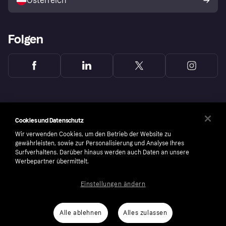
Österreich
Folgen
Cookies und Datenschutz
Wir verwenden Cookies, um den Betrieb der Website zu
gewährleisten, sowie zur Personalisierung und Analyse Ihres
Surfverhaltens. Darüber hinaus werden auch Daten an unsere
Werbepartner übermittelt.
Einstellungen ändern
Copyright © 2005-2026 Klarna Bank AB (publ). Headquarters: Stockholm, Sweden. All
rights reserved. Klarna Bank AB (publ). Sveavägen 46, 111 34 Stockholm. Organization
number: 556737-0431
Alle ablehnen
Alles zulassen
Cookies
Klarna.com