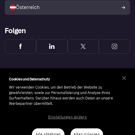
Österreich
Folgen
Cookies und Datenschutz
Wir verwenden Cookies, um den Betrieb der Website zu
gewährleisten, sowie zur Personalisierung und Analyse Ihres
Surfverhaltens. Darüber hinaus werden auch Daten an unsere
Werbepartner übermittelt.
Einstellungen ändern
Copyright © 2005-2026 Klarna Bank AB (publ). Headquarters: Stockholm, Sweden. All
rights reserved. Klarna Bank AB (publ). Sveavägen 46, 111 34 Stockholm. Organization
number: 556737-0431
Alle ablehnen
Alles zulassen