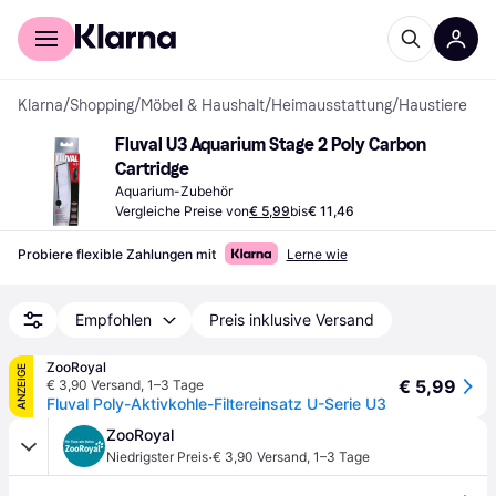
Für Shopper
Für Händler
Klarna
/
Shopping
/
Möbel & Haushalt
/
Heimausstattung
/
Haustiere
Fluval U3 Aquarium Stage 2 Poly Carbon 
Cartridge
Aquarium-Zubehör
Vergleiche Preise von
€ 5,99
bis
€ 11,46
Probiere flexible Zahlungen mit
Lerne wie
Empfohlen
Preis inklusive Versand
ZooRoyal
ANZEIGE
€ 5,99
€ 3,90 Versand
,
1–3 Tage
Fluval Poly-Aktivkohle-Filtereinsatz U-Serie U3
ZooRoyal
·
Niedrigster Preis
€ 3,90 Versand
,
1–3 Tage