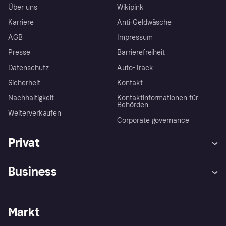
Über uns
Wikipink
Karriere
Anti-Geldwäsche
AGB
Impressum
Presse
Barrierefreiheit
Datenschutz
Auto-Track
Sicherheit
Kontakt
Nachhaltigkeit
Kontaktinformationen für
Behörden
Weiterverkaufen
Corporate governance
Privat
Hilfe
Käuferschutzrichtlinien
Business
Einloggen
Beschwerden
Händlersupport
Entwicklerseite
Klarna App
Datenschutzeinstellungen
Händlerportal
Betriebsstatus
Markt
Shops entdecken
Dein Widerrufsrecht
Mit Klarna verkaufen
Plattformen und Partner