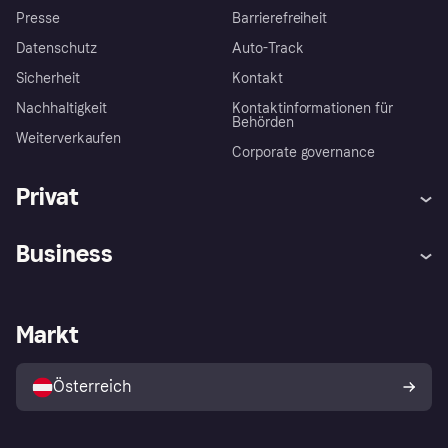
Presse
Barrierefreiheit
Datenschutz
Auto-Track
Sicherheit
Kontakt
Nachhaltigkeit
Kontaktinformationen für
Behörden
Weiterverkaufen
Corporate governance
Privat
Hilfe
Käuferschutzrichtlinien
Business
Einloggen
Beschwerden
Händlersupport
Entwicklerseite
Klarna App
Datenschutzeinstellungen
Händlerportal
Betriebsstatus
Markt
Shops entdecken
Dein Widerrufsrecht
Mit Klarna verkaufen
Plattformen und Partner
Österreich