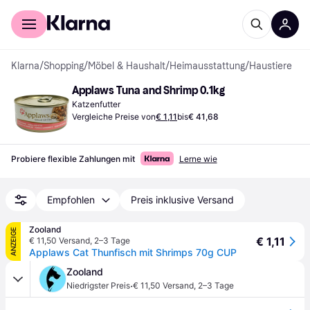
Für Shopper
Für Händler
Klarna
/
Shopping
/
Möbel & Haushalt
/
Heimausstattung
/
Haustiere
Applaws Tuna and Shrimp 0.1kg
Katzenfutter
Vergleiche Preise von
€ 1,11
bis
€ 41,68
Probiere flexible Zahlungen mit
Lerne wie
Empfohlen
Preis inklusive Versand
Zooland
ANZEIGE
€ 1,11
€ 11,50 Versand
,
2–3 Tage
Applaws Cat Thunfisch mit Shrimps 70g CUP
Zooland
·
Niedrigster Preis
€ 11,50 Versand
,
2–3 Tage