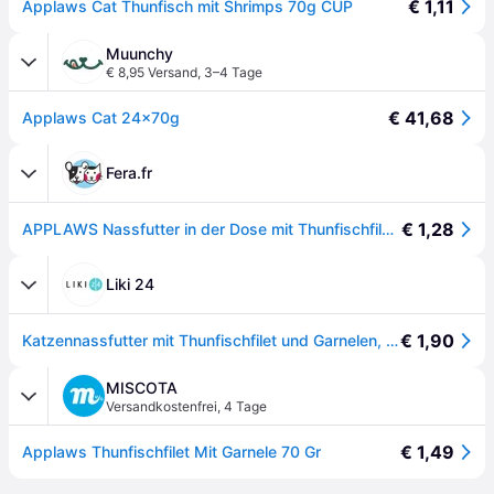
€ 1,11
Applaws Cat Thunfisch mit Shrimps 70g CUP
Muunchy
€ 8,95 Versand
,
3–4 Tage
€ 41,68
Applaws Cat 24x70g
Fera.fr
€ 1,28
APPLAWS Nassfutter in der Dose mit Thunfischfilets & Garnelen 70 g
Liki 24
€ 1,90
Katzennassfutter mit Thunfischfilet und Garnelen, 70 g, Applaws
MISCOTA
Versandkostenfrei
,
4 Tage
€ 1,49
Applaws Thunfischfilet Mit Garnele 70 Gr