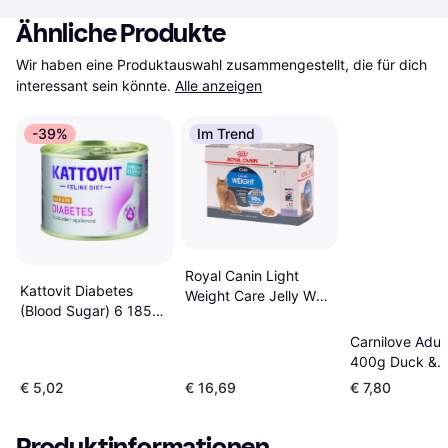
Ähnliche Produkte
Wir haben eine Produktauswahl zusammengestellt, die für dich 
interessant sein könnte.
Alle anzeigen
-39%
Im Trend
Royal Canin Light
Kattovit Diabetes
Weight Care Jelly Wet
(Blood Sugar) 6 185g
12x85g
Chicken
Carnilove Adul
400g Duck &
Pheasant
€ 5,02
€ 16,69
€ 7,80
Produktinformationen