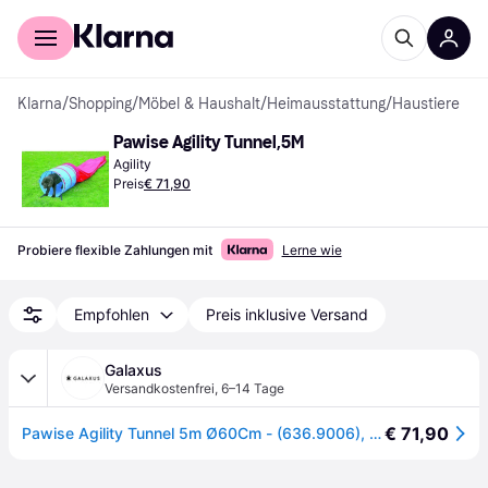
Für Shopper
Für Händler
Klarna
/
Shopping
/
Möbel & Haushalt
/
Heimausstattung
/
Haustiere
Pawise Agility Tunnel,5M
Agility
Preis
€ 71,90
Probiere flexible Zahlungen mit
Lerne wie
Empfohlen
Preis inklusive Versand
Galaxus
Versandkostenfrei
,
6–14 Tage
€ 71,90
Pawise Agility Tunnel 5m Ø60Cm - (636.9006), Hundespielzeug