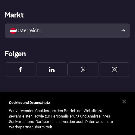
Händlersupport
Entwicklerseite
Klarna App
Datenschutzeinstellungen
Händlerportal
Betriebsstatus
Markt
Shops entdecken
Dein Widerrufsrecht
Mit Klarna verkaufen
Plattformen und Partner
Österreich
Folgen
Cookies und Datenschutz
Wir verwenden Cookies, um den Betrieb der Website zu
gewährleisten, sowie zur Personalisierung und Analyse Ihres
Surfverhaltens. Darüber hinaus werden auch Daten an unsere
Werbepartner übermittelt.