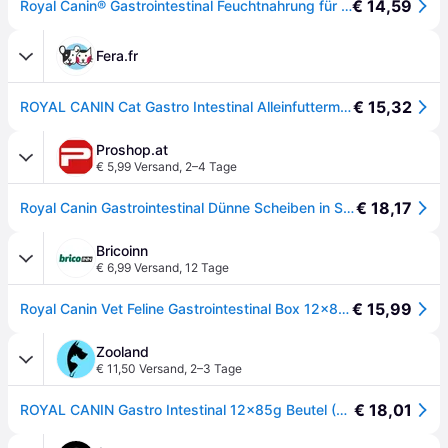
€ 14,59
Royal Canin® Gastrointestinal Feuchtnahrung für Katzen Futter 12x85 g
Fera.fr
€ 15,32
ROYAL CANIN Cat Gastro Intestinal Alleinfuttermittel für ausgewachsene Katzen 12x85 g
Proshop.at
€ 5,99 Versand
,
2–4 Tage
€ 18,17
Royal Canin Gastrointestinal Dünne Scheiben in Soße 85g (12er-Pack)
Bricoinn
€ 6,99 Versand
,
12 Tage
€ 15,99
Royal Canin Vet Feline Gastrointestinal Box 12x85g Cat Food Durchsichtig 12x85g
Zooland
€ 11,50 Versand
,
2–3 Tage
€ 18,01
ROYAL CANIN Gastro Intestinal 12x85g Beutel (Scheiben in Sauce)