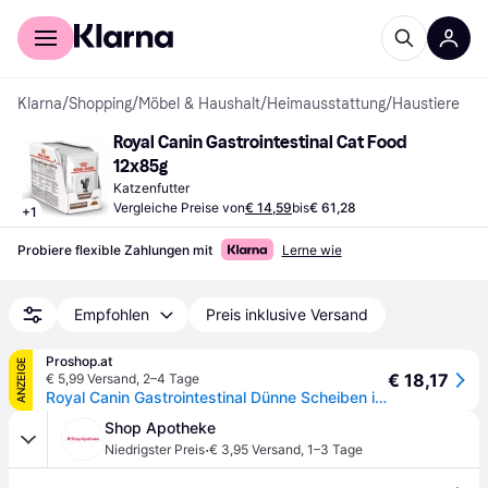
Für Shopper
Für Händler
Klarna
/
Shopping
/
Möbel & Haushalt
/
Heimausstattung
/
Haustiere
Royal Canin Gastrointestinal Cat Food 
12x85g
Katzenfutter
Vergleiche Preise von
€ 14,59
bis
€ 61,28
+
1
Probiere flexible Zahlungen mit
Lerne wie
Empfohlen
Preis inklusive Versand
Proshop.at
ANZEIGE
€ 18,17
€ 5,99 Versand
,
2–4 Tage
Royal Canin Gastrointestinal Dünne Scheiben in Soße 85g (12er-Pack)
Shop Apotheke
·
Niedrigster Preis
€ 3,95 Versand
,
1–3 Tage