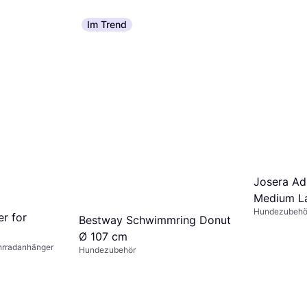
Im Trend
Josera Ad
Medium L
Hundezubehö
Food 12.5
er for
Bestway Schwimmring Donut
Ø 107 cm
hrradanhänger
Hundezubehör