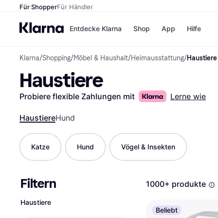
Für Shopper
Für Händler
Entdecke Klarna
Shop
App
Hilfe
Klarna
/
Shopping
/
Möbel & Haushalt
/
Heimausstattung
/
Haustiere
Zahlungsmethoden
Shops
Haustiere
Zahlungsmethoden
MediaM
Sofort bezahlen
H&M
Bezahle in 3
Temu
Probiere flexible Zahlungen mit
Lerne wie
Teilzahlungen
Kauflan
Bezahle in bis zu 30
Samsu
Haustiere
Hund
Tagen
Ratenzahlung
Katze
Hund
Vögel & Insekten
Alle Shops
Filtern
1000+ produkte
Haustiere
Beliebt