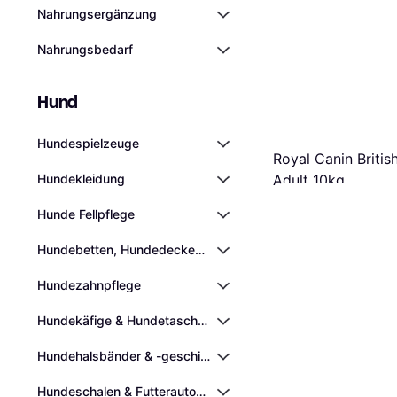
Nahrungsergänzung
Nahrungsbedarf
Hund
Hundespielzeuge
Royal Canin Britis
Hundekleidung
Adult 10kg
Katzenfutter
€ 75,22
Hunde Fellpflege
9 Shops
Hundebetten, Hundedecken & Kühlmatten
Hundezahnpflege
Hundekäfige & Hundetaschen
Hundehalsbänder & -geschirre
Hundeschalen & Futterautomaten