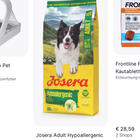
Frontlin
p Pet
Kautablet
Entwurmung 
zenfutter
€ 28,59
Josera Adult Hypoallergenic
2 Shops