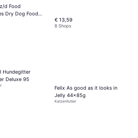
t z/d Food
ies Dry Dog Food
€ 13,59
8 Shops
l Hundegitter
r Deluxe 95
r
Felix As good as it looks in
Jelly 44x85g
Katzenfutter