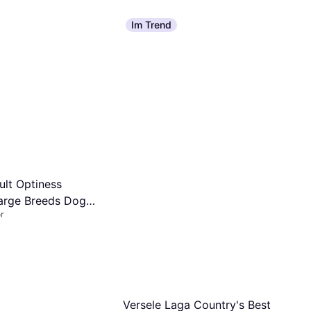
Im Trend
ult Optiness
arge Breeds Dog
r
 Kg Gelb
Versele Laga Country's Best