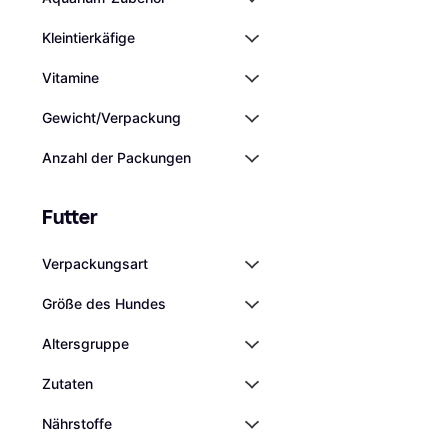
Kleintierkäfige
Vitamine
Gewicht/Verpackung
Anzahl der Packungen
Tetra Pond AlgoFr
Futter
Fisch & Reptil
€ 8,69
9 Shops
Verpackungsart
Größe des Hundes
Altersgruppe
Zutaten
Nährstoffe