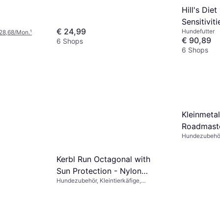
Hill's Die
Sensitivit
€ 24,99
Hundefutter
10kg
 28,68/Mon.
¹
€ 90,89
6 Shops
6 Shops
Kleinmetal
Roadmaste
Hundezubehö
Kerbl Run Octagonal with
Sun Protection - Nylon
Hundezubehör, Kleintierkäfige,
Bottom (To Run)
Außenbereich