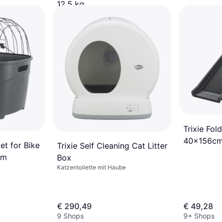
12.5 kg
Hundezubehör
€ 47,68
8 Shops
Trixie Fo
40x156c
et for Bike
Trixie Self Cleaning Cat Litter
cm
Box
Katzentoilette mit Haube
€ 290,49
€ 49,28
9 Shops
9+ Shops