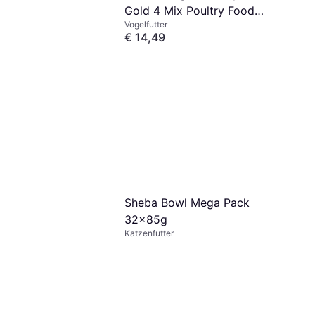
Gold 4 Mix Poultry Food
Vogelfutter
20kg 20kg
€ 14,49
6 Shops
Sheba Bowl Mega Pack
32x85g
Katzenfutter