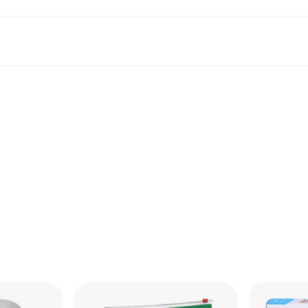
Shopping und Cashback
Shoppe und vergleiche Preise
Banking
Sparprodukte
Mobil
Foto & Video
Büroau
arkt
Cashback
Sale
Klarna Card
Gaming & Unterhaltung
Sparkonto
Reise-eSI
Shops entdecken
Schönheit & Gesundheit
Klarna Guthaben
Mobilgeräte & Wearables
Flexkonto
Mitgliedschaft
Bekleidung & Accessoires
Kinder & Familie
Festgeldkonto
d.at
Spielzeug & Hobbys
Fahrzeuge & Zubehör
ng
Möbel & Haushalt
Garten & Außenbereich
TV & Audio
Küchengeräte
Sport & Freizeit
Haushaltsgeräte
Computer
Bücher, Filme & Musik
Renovierung & Bau
Alle Ka