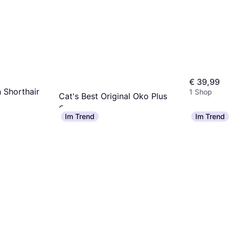
€ 39,99
h Shorthair
1 Shop
Cat's Best Original Oko Plus
Clumping Cat Litter 40L
Im Trend
Im Trend
Katzenstreu
€ 23,61
9+ Shops