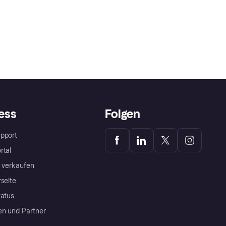
ess
Folgen
pport
rtal
a verkaufen
rseite
tatus
en und Partner