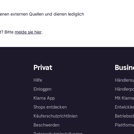
en externen Quellen und dienen lediglich 
? Bitte 
melde sie hier
.
Privat
Busin
Hilfe
Händlersu
Einloggen
Händlerpo
Klarna App
Mit Klarn
Shops entdecken
Entwickle
Käuferschutzrichtlinien
Betriebss
Beschwerden
Plattform