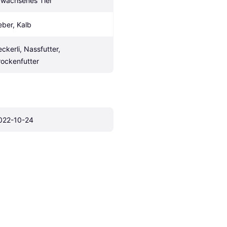
rwachsenes Tier
eber, Kalb
ckerli, Nassfutter, 
rockenfutter
022-10-24