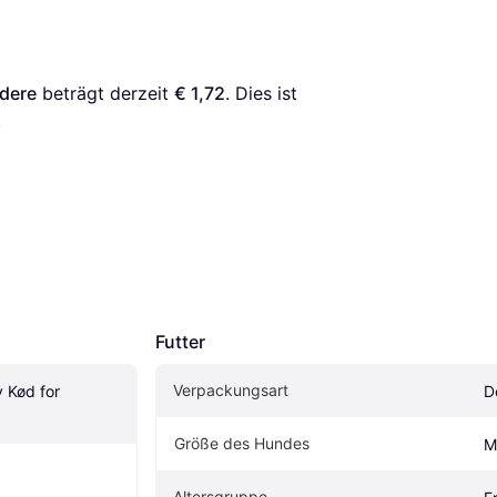
ndere
 beträgt derzeit 
€ 1,72
. Dies ist 
.
Futter
Verpackungsart
 Kød for 
D
Größe des Hundes
M
Altersgruppe