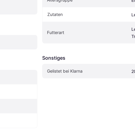
E
Zutaten
L
Le
Futterart
T
Sonstiges
Gelistet bei Klarna
2