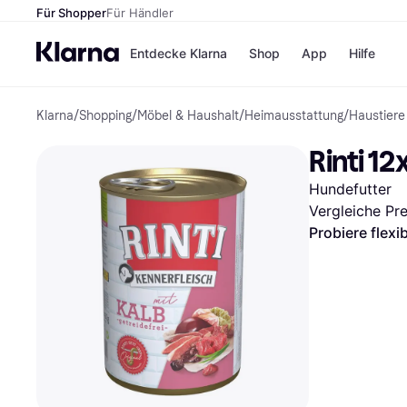
Für Shopper
Für Händler
Entdecke Klarna
Shop
App
Hilfe
Klarna
/
Shopping
/
Möbel & Haushalt
/
Heimausstattung
/
Haustiere
Zahlungsmethoden
Shops
Zahlungsmethoden
MediaM
Rinti 1
Sofort bezahlen
H&M
Bezahle in 3
Temu
Hundefutter
Teilzahlungen
Kauflan
Bezahle in bis zu 30
Samsu
Vergleiche Pr
Tagen
Probiere flexi
Ratenzahlung
Alle Shops