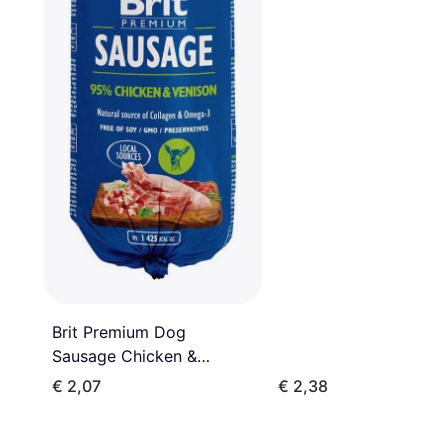
Brit Premium Dog
Sausage Chicken &
Venison 800g
€ 2,07
€ 2,38