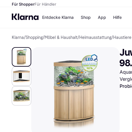
Für Shopper
Für Händler
Entdecke Klarna
Shop
App
Hilfe
Klarna
/
Shopping
/
Möbel & Haushalt
/
Heimausstattung
/
Haustiere
Zahlungsmethoden
Shops
Zahlungsmethoden
MediaM
Ju
Sofort bezahlen
H&M
Bezahle in 3
Temu
98
Teilzahlungen
Kauflan
Bezahle in bis zu 30
Samsu
Aqua
Tagen
Vergl
Ratenzahlung
Probi
Alle Shops