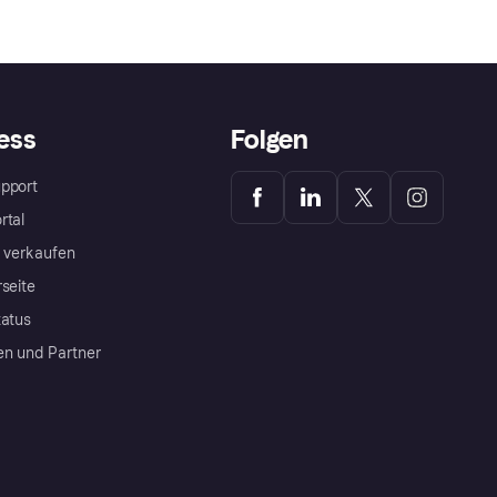
ess
Folgen
pport
rtal
a verkaufen
rseite
tatus
en und Partner