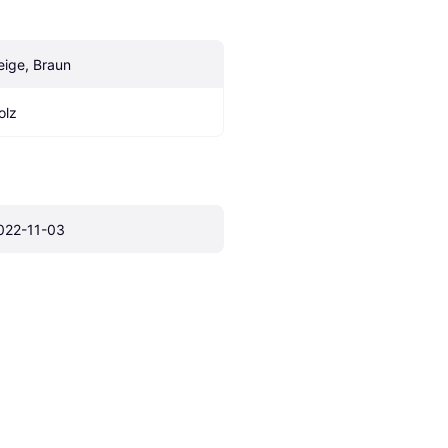
eige, Braun
olz
022-11-03