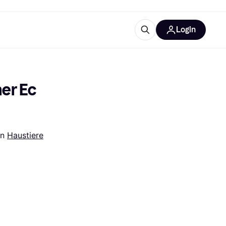
Login
Weitere Informationen
sstattung
M
Was ist Klarna?
er Ec 
in 
Haustiere
tegorien