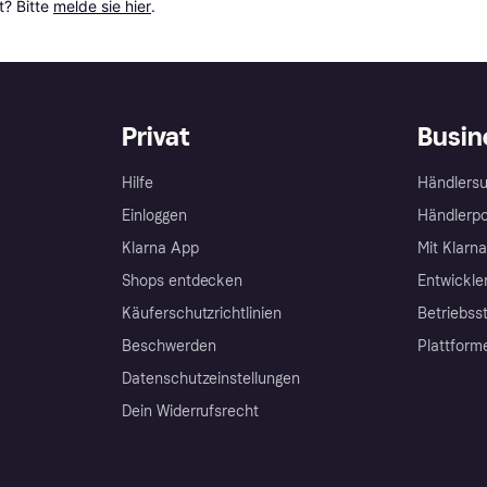
? Bitte 
melde sie hier
.
Privat
Busin
Hilfe
Händlersu
Einloggen
Händlerpo
Klarna App
Mit Klarn
Shops entdecken
Entwickle
Käuferschutzrichtlinien
Betriebss
Beschwerden
Plattform
Datenschutzeinstellungen
Dein Widerrufsrecht