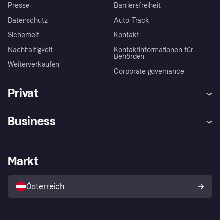
Presse
Barrierefreiheit
Datenschutz
Auto-Track
Sicherheit
Kontakt
Nachhaltigkeit
Kontaktinformationen für
Behörden
Weiterverkaufen
Corporate governance
Privat
Hilfe
Käuferschutzrichtlinien
Business
Einloggen
Beschwerden
Händlersupport
Entwicklerseite
Klarna App
Datenschutzeinstellungen
Händlerportal
Betriebsstatus
Markt
Shops entdecken
Dein Widerrufsrecht
Mit Klarna verkaufen
Plattformen und Partner
Österreich