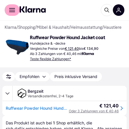
Für Shopper
Für Händler
Klarna
/
Shopping
/
Möbel & Haushalt
/
Heimausstattung
/
Haustiere
Ruffwear Powder Hound Jacket coat
Hundejacke & -decke
Vergleiche Preise von
€ 121,40
bis
€ 134,90
Ab 3 Zahlungen von € 40,46 mit
Teste flexible Zahlungen*
Empfohlen
Preis inklusive Versand
Bergzeit
Versandkostenfrei
,
2–4 Tage
€ 121,40
Ruffwear Powder Hound Hundemantel - blau - XXS (33-43cm)
Oder 3 Zahlungen von € 40,46
Das Produkt ist auch bei 
1
Shop
 erhältlich, die 
sich dafür entschieden haben, nicht mit Klarna 
Alle anzeigen